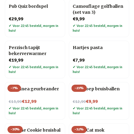
Pub Quiz bordspel
Camouflage golfballen
(set van 3)
€29,99
€9,99
✔
Voor 22:45 besteld, morgen in
✔
Voor 22:45 besteld, morgen in
huis!
huis!
Perzisch tapijt
Hartjes pasta
bekerverwarmer
€19,99
€7,99
✔
Voor 22:45 besteld, morgen in
✔
Voor 22:45 besteld, morgen in
huis!
huis!
-
7
%
-
23
%
Chiminea geurbrander
Dinopoep bruisballen
Nu voor
Nu voor
€12,99
€9,99
€13,99
€12,99
✔
Voor 22:45 besteld, morgen in
✔
Voor 22:45 besteld, morgen in
huis!
huis!
-
30
%
-
32
%
Fortune Cookie bruisbal
Crazy Cat mok