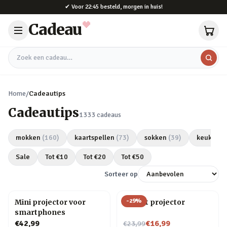
Naar hoofdinhoud
✔
Voor 22:45 besteld, morgen in huis!
Cadeau
Zoek een cadeau
Home
/
Cadeautips
Cadeautips
1333
cadeaus
mokken
(
160
)
kaartspellen
(
73
)
sokken
(
39
)
keukeng
Sale
Tot €
10
Tot €
20
Tot €
50
Sorteer op
-
29
%
Mini projector voor
Olifant projector
smartphones
Nu voor
€42,99
€16,99
€23,99