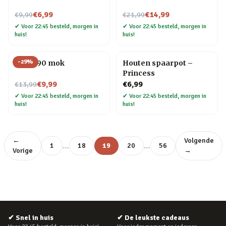
Nu voor
Nu voor
€6,99
€14,99
€9,99
€21,99
✔
Voor 22:45 besteld, morgen in
✔
Voor 22:45 besteld, morgen in
huis!
huis!
-
29
%
Jaren 90 mok
Houten spaarpot –
Princess
Nu voor
€9,99
€6,99
€13,99
✔
Voor 22:45 besteld, morgen in
✔
Voor 22:45 besteld, morgen in
huis!
huis!
←
Volgende
…
…
1
18
19
20
56
Vorige
→
✔
Snel in huis
✔
De leukste cadeaus