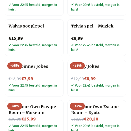
✔
Voor 22:45 besteld, morgen in
✔
Voor 22:45 besteld, morgen in
huis!
huis!
Walvis soeplepel
Trivia spel – Muziek
€15,99
€8,99
✔
Voor 22:45 besteld, morgen in
✔
Voor 22:45 besteld, morgen in
huis!
huis!
-
38
%
-
31
%
After Dinner Jokes
Cheesy Jokes
Nu voor
Nu voor
€7,99
€8,99
€12,99
€12,99
✔
Voor 22:45 besteld, morgen in
✔
Voor 22:45 besteld, morgen in
huis!
huis!
-
30
%
-
15
%
Host Your Own Escape
Host Your Own Escape
Room – Museum
Room – Kyoto
Nu voor
Nu voor
€25,99
€28,20
€36,99
€32,99
✔
Voor 22:45 besteld, morgen in
✔
Voor 22:45 besteld, morgen in
huis!
huis!