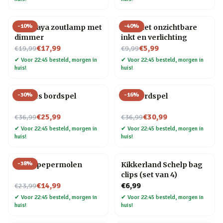
-
10
%
-
40
%
Himalaya zoutlamp met
Pen met onzichtbare
dimmer
inkt en verlichting
Nu voor
Nu voor
€17,99
€5,99
€19,99
€9,99
✔
Voor 22:45 besteld, morgen in
✔
Voor 22:45 besteld, morgen in
huis!
huis!
-
30
%
-
16
%
Foodies bordspel
Gin bordspel
Nu voor
Nu voor
€25,99
€30,99
€36,99
€36,99
✔
Voor 22:45 besteld, morgen in
✔
Voor 22:45 besteld, morgen in
huis!
huis!
-
38
%
Vogel pepermolen
Kikkerland Schelp bag
clips (set van 4)
Nu voor
€14,99
€6,99
€23,99
✔
Voor 22:45 besteld, morgen in
✔
Voor 22:45 besteld, morgen in
huis!
huis!