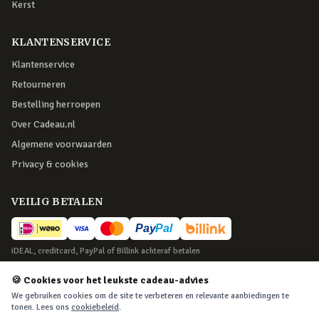
Kerst
KLANTENSERVICE
Klantenservice
Retourneren
Bestelling herroepen
Over Cadeau.nl
Algemene voorwaarden
Privacy & cookies
VEILIG BETALEN
iDEAL, creditcard, PayPal of Billink achteraf betalen
BEZORGING
🍪 Cookies voor het leukste cadeau-advies
We gebruiken cookies om de site te verbeteren en relevante aanbiedingen te
Voor 22:45 besteld, morgen in huis. Tot 365 dagen retourneren.
tonen. Lees ons
cookiebeleid
.