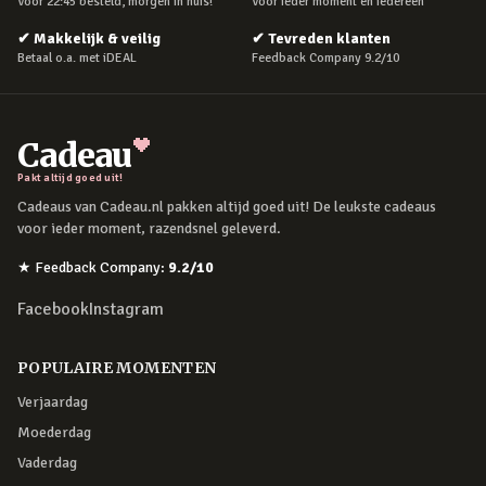
Voor 22:45 besteld, morgen in huis!
Voor ieder moment en iedereen
✔
Makkelijk & veilig
✔
Tevreden klanten
Betaal o.a. met iDEAL
Feedback Company 9.2/10
Cadeau
Pakt altijd goed uit!
Cadeaus van Cadeau.nl pakken altijd goed uit! De leukste cadeaus
voor ieder moment, razendsnel geleverd.
★
Feedback Company
:
9.2
/10
Facebook
Instagram
POPULAIRE MOMENTEN
Verjaardag
Moederdag
Vaderdag