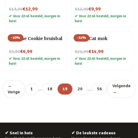
Nu voor
Nu voor
€12,99
€9,99
€13,99
€12,99
✔
Voor 22:45 besteld, morgen in
✔
Voor 22:45 besteld, morgen in
huis!
huis!
-
30
%
-
32
%
Fortune Cookie bruisbal
Crazy Cat mok
Nu voor
Nu voor
€6,99
€14,99
€9,99
€21,99
✔
Voor 22:45 besteld, morgen in
✔
Voor 22:45 besteld, morgen in
huis!
huis!
←
Volgende
…
…
1
18
19
20
56
Vorige
→
✔
Snel in huis
✔
De leukste cadeaus