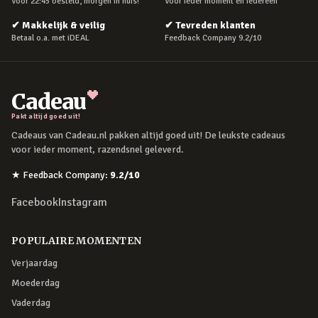
Voor 22:45 besteld, morgen in huis!
Voor ieder moment en iedereen
✔
Makkelijk & veilig
✔
Tevreden klanten
Betaal o.a. met iDEAL
Feedback Company 9.2/10
Cadeau
Pakt altijd goed uit!
Cadeaus van Cadeau.nl pakken altijd goed uit! De leukste cadeaus
voor ieder moment, razendsnel geleverd.
★
Feedback Company
:
9.2
/10
Facebook
Instagram
POPULAIRE MOMENTEN
Verjaardag
Moederdag
Vaderdag