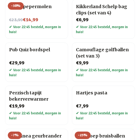
-
38
%
Vogel pepermolen
Kikkerland Schelp bag
clips (set van 4)
Nu voor
€14,99
€6,99
€23,99
✔
Voor 22:45 besteld, morgen in
✔
Voor 22:45 besteld, morgen in
huis!
huis!
Pub Quiz bordspel
Camouflage golfballen
(set van 3)
€29,99
€9,99
✔
Voor 22:45 besteld, morgen in
✔
Voor 22:45 besteld, morgen in
huis!
huis!
Perzisch tapijt
Hartjes pasta
bekerverwarmer
€19,99
€7,99
✔
Voor 22:45 besteld, morgen in
✔
Voor 22:45 besteld, morgen in
huis!
huis!
-
7
%
-
23
%
Chiminea geurbrander
Dinopoep bruisballen