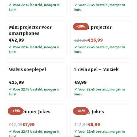
✔
Voor 22:45 besteld, morgen in
✔
Voor 22:45 besteld, morgen in
huis!
huis!
-
29
%
Mini projector voor
Olifant projector
smartphones
Nu voor
€42,99
€16,99
€23,99
✔
Voor 22:45 besteld, morgen in
✔
Voor 22:45 besteld, morgen in
huis!
huis!
Walvis soeplepel
Trivia spel – Muziek
€15,99
€8,99
✔
Voor 22:45 besteld, morgen in
✔
Voor 22:45 besteld, morgen in
huis!
huis!
-
38
%
-
31
%
After Dinner Jokes
Cheesy Jokes
Nu voor
Nu voor
€7,99
€8,99
€12,99
€12,99
✔
Voor 22:45 besteld, morgen in
✔
Voor 22:45 besteld, morgen in
huis!
huis!