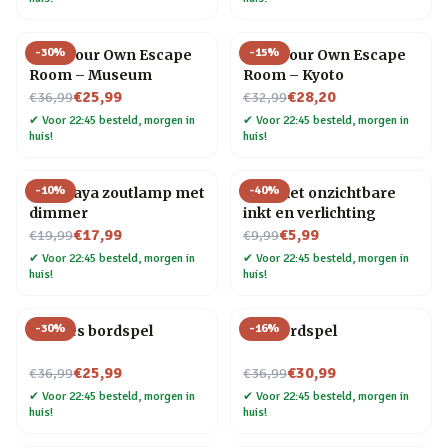
-
30
%
-
15
%
Host Your Own Escape
Host Your Own Escape
Room – Museum
Room – Kyoto
Nu voor
Nu voor
€25,99
€28,20
€36,99
€32,99
✔
Voor 22:45 besteld, morgen in
✔
Voor 22:45 besteld, morgen in
huis!
huis!
-
10
%
-
40
%
Himalaya zoutlamp met
Pen met onzichtbare
dimmer
inkt en verlichting
Nu voor
Nu voor
€17,99
€5,99
€19,99
€9,99
✔
Voor 22:45 besteld, morgen in
✔
Voor 22:45 besteld, morgen in
huis!
huis!
-
30
%
-
16
%
Foodies bordspel
Gin bordspel
Nu voor
Nu voor
€25,99
€30,99
€36,99
€36,99
✔
Voor 22:45 besteld, morgen in
✔
Voor 22:45 besteld, morgen in
huis!
huis!