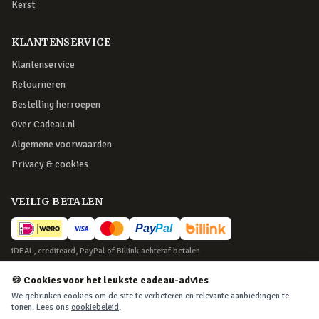
Kerst
KLANTENSERVICE
Klantenservice
Retourneren
Bestelling herroepen
Over Cadeau.nl
Algemene voorwaarden
Privacy & cookies
VEILIG BETALEN
iDEAL, creditcard, PayPal of Billink achteraf betalen
BEZORGING
🍪 Cookies voor het leukste cadeau-advies
We gebruiken cookies om de site te verbeteren en relevante aanbiedingen te
Voor 22:45 besteld, morgen in huis. Tot 365 dagen retourneren.
tonen. Lees ons
cookiebeleid
.