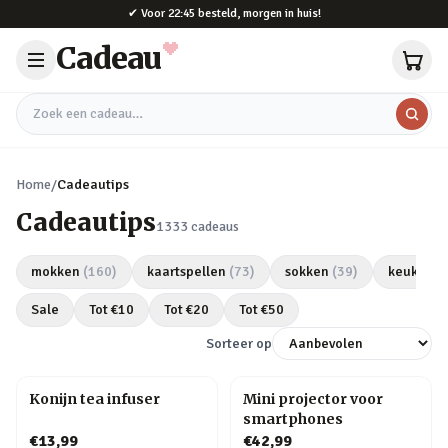
Naar hoofdinhoud
✔
Voor 22:45 besteld, morgen in huis!
Cadeau
Zoek een cadeau
Home
/
Cadeautips
Cadeautips
1333
cadeaus
mokken
(
160
)
kaartspellen
(
73
)
sokken
(
39
)
keukeng
Sale
Tot €
10
Tot €
20
Tot €
50
Sorteer op
Konijn tea infuser
Mini projector voor
smartphones
€13,99
€42,99