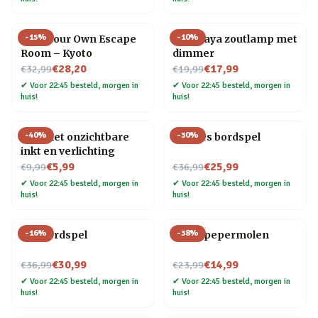
-
15
%
-
10
%
Host Your Own Escape
Himalaya zoutlamp met
Room – Kyoto
dimmer
Nu voor
Nu voor
€28,20
€17,99
€32,99
€19,99
✔
Voor 22:45 besteld, morgen in
✔
Voor 22:45 besteld, morgen in
huis!
huis!
-
40
%
-
30
%
Pen met onzichtbare
Foodies bordspel
inkt en verlichting
Nu voor
Nu voor
€5,99
€25,99
€9,99
€36,99
✔
Voor 22:45 besteld, morgen in
✔
Voor 22:45 besteld, morgen in
huis!
huis!
-
16
%
-
38
%
Gin bordspel
Vogel pepermolen
Nu voor
Nu voor
€30,99
€14,99
€36,99
€23,99
✔
Voor 22:45 besteld, morgen in
✔
Voor 22:45 besteld, morgen in
huis!
huis!