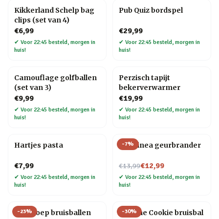
Kikkerland Schelp bag
Pub Quiz bordspel
clips (set van 4)
€6,99
€29,99
✔
Voor 22:45 besteld, morgen in
✔
Voor 22:45 besteld, morgen in
huis!
huis!
Camouflage golfballen
Perzisch tapijt
(set van 3)
bekerverwarmer
€9,99
€19,99
✔
Voor 22:45 besteld, morgen in
✔
Voor 22:45 besteld, morgen in
huis!
huis!
-
7
%
Hartjes pasta
Chiminea geurbrander
Nu voor
€7,99
€12,99
€13,99
✔
Voor 22:45 besteld, morgen in
✔
Voor 22:45 besteld, morgen in
huis!
huis!
-
23
%
-
30
%
Dinopoep bruisballen
Fortune Cookie bruisbal