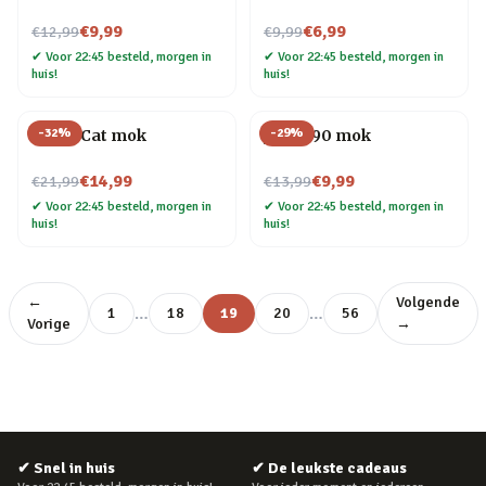
Nu voor
Nu voor
€9,99
€6,99
€12,99
€9,99
✔
Voor 22:45 besteld, morgen in
✔
Voor 22:45 besteld, morgen in
huis!
huis!
-
32
%
-
29
%
Crazy Cat mok
Jaren 90 mok
Nu voor
Nu voor
€14,99
€9,99
€21,99
€13,99
✔
Voor 22:45 besteld, morgen in
✔
Voor 22:45 besteld, morgen in
huis!
huis!
←
Volgende
…
…
1
18
19
20
56
Vorige
→
✔
Snel in huis
✔
De leukste cadeaus