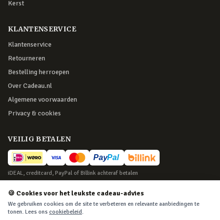
Kerst
KLANTENSERVICE
Klantenservice
Retourneren
Bestelling herroepen
Over Cadeau.nl
Algemene voorwaarden
Privacy & cookies
VEILIG BETALEN
iDEAL, creditcard, PayPal of Billink achteraf betalen
BEZORGING
🍪 Cookies voor het leukste cadeau-advies
We gebruiken cookies om de site te verbeteren en relevante aanbiedingen te
Voor 22:45 besteld, morgen in huis. Tot 365 dagen retourneren.
tonen. Lees ons
cookiebeleid
.