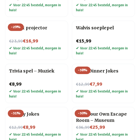
✔
Voor 22:45 besteld, morgen in
✔
Voor 22:45 besteld, morgen in
huis!
huis!
-
29
%
Olifant projector
Walvis soeplepel
Nu voor
€16,99
€15,99
€23,99
✔
Voor 22:45 besteld, morgen in
✔
Voor 22:45 besteld, morgen in
huis!
huis!
-
38
%
Trivia spel – Muziek
After Dinner Jokes
Nu voor
€8,99
€7,99
€12,99
✔
Voor 22:45 besteld, morgen in
✔
Voor 22:45 besteld, morgen in
huis!
huis!
-
31
%
-
30
%
Cheesy Jokes
Host Your Own Escape
Room – Museum
Nu voor
Nu voor
€8,99
€25,99
€12,99
€36,99
✔
Voor 22:45 besteld, morgen in
✔
Voor 22:45 besteld, morgen in
huis!
huis!