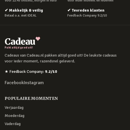
Voor 22:45 besteld, morgen in huis!
Voor ieder moment en iedereen
✔
Makkelijk & veilig
✔
Tevreden klanten
Betaal o.a. met iDEAL
Feedback Company 9.2/10
Cadeau
Pakt altijd goed uit!
Cadeaus van Cadeau.nl pakken altijd goed uit! De leukste cadeaus
voor ieder moment, razendsnel geleverd.
★
Feedback Company
:
9.2
/10
Facebook
Instagram
POPULAIRE MOMENTEN
Verjaardag
Moederdag
Vaderdag