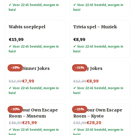
✔
Voor 22:45 besteld, morgen in
✔
Voor 22:45 besteld, morgen in
huis!
huis!
Walvis soeplepel
Trivia spel – Muziek
€15,99
€8,99
✔
Voor 22:45 besteld, morgen in
✔
Voor 22:45 besteld, morgen in
huis!
huis!
-
38
%
-
31
%
After Dinner Jokes
Cheesy Jokes
Nu voor
Nu voor
€7,99
€8,99
€12,99
€12,99
✔
Voor 22:45 besteld, morgen in
✔
Voor 22:45 besteld, morgen in
huis!
huis!
-
30
%
-
15
%
Host Your Own Escape
Host Your Own Escape
Room – Museum
Room – Kyoto
Nu voor
Nu voor
€25,99
€28,20
€36,99
€32,99
✔
Voor 22:45 besteld, morgen in
✔
Voor 22:45 besteld, morgen in
huis!
huis!