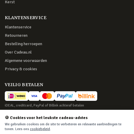
Kerst
KLANTENSERVICE
Klantenservice
Retourneren
Bestelling herroepen
Over Cadeau.nl
Algemene voorwaarden
Privacy & cookies
VEILIG BETALEN
iDEAL, creditcard, PayPal of Billink achteraf betalen
BEZORGING
🍪 Cookies voor het leukste cadeau-advies
We gebruiken cookies om de site te verbeteren en relevante aanbiedingen te
Voor 22:45 besteld, morgen in huis. Tot 365 dagen retourneren.
tonen. Lees ons
cookiebeleid
.