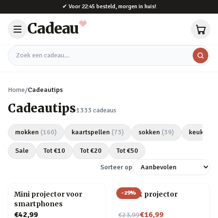
Naar hoofdinhoud
✔
Voor 22:45 besteld, morgen in huis!
Cadeau
Zoek een cadeau
Home
/
Cadeautips
Cadeautips
1333
cadeaus
mokken
(
160
)
kaartspellen
(
73
)
sokken
(
39
)
keukeng
Sale
Tot €
10
Tot €
20
Tot €
50
Sorteer op
-
29
%
Mini projector voor
Olifant projector
smartphones
Nu voor
€42,99
€16,99
€23,99