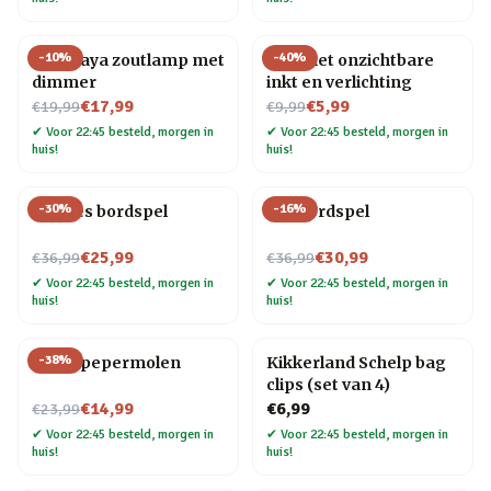
-
10
%
-
40
%
Himalaya zoutlamp met
Pen met onzichtbare
dimmer
inkt en verlichting
Nu voor
Nu voor
€17,99
€5,99
€19,99
€9,99
✔
Voor 22:45 besteld, morgen in
✔
Voor 22:45 besteld, morgen in
huis!
huis!
-
30
%
-
16
%
Foodies bordspel
Gin bordspel
Nu voor
Nu voor
€25,99
€30,99
€36,99
€36,99
✔
Voor 22:45 besteld, morgen in
✔
Voor 22:45 besteld, morgen in
huis!
huis!
-
38
%
Vogel pepermolen
Kikkerland Schelp bag
clips (set van 4)
Nu voor
€14,99
€6,99
€23,99
✔
Voor 22:45 besteld, morgen in
✔
Voor 22:45 besteld, morgen in
huis!
huis!