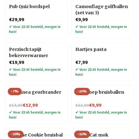
Pub Quiz bordspel
Camouflage golfballen
(set van 3)
€29,99
€9,99
✔
Voor 22:45 besteld, morgen in
✔
Voor 22:45 besteld, morgen in
huis!
huis!
Perzisch tapijt
Hartjes pasta
bekerverwarmer
€19,99
€7,99
✔
Voor 22:45 besteld, morgen in
✔
Voor 22:45 besteld, morgen in
huis!
huis!
-
7
%
-
23
%
Chiminea geurbrander
Dinopoep bruisballen
Nu voor
Nu voor
€12,99
€9,99
€13,99
€12,99
✔
Voor 22:45 besteld, morgen in
✔
Voor 22:45 besteld, morgen in
huis!
huis!
-
30
%
-
32
%
Fortune Cookie bruisbal
Crazy Cat mok