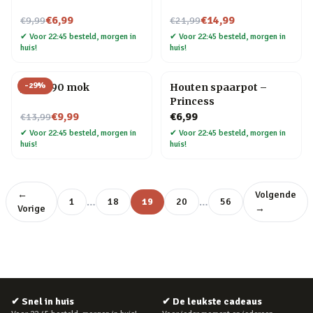
Nu voor
Nu voor
€6,99
€14,99
€9,99
€21,99
✔
Voor 22:45 besteld, morgen in
✔
Voor 22:45 besteld, morgen in
huis!
huis!
-
29
%
Jaren 90 mok
Houten spaarpot –
Princess
Nu voor
€9,99
€6,99
€13,99
✔
Voor 22:45 besteld, morgen in
✔
Voor 22:45 besteld, morgen in
huis!
huis!
←
Volgende
…
…
1
18
19
20
56
Vorige
→
✔
Snel in huis
✔
De leukste cadeaus