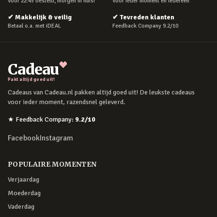
Voor 22:45 besteld, morgen in huis!
Voor ieder moment en iedereen
✔
Makkelijk & veilig
✔
Tevreden klanten
Betaal o.a. met iDEAL
Feedback Company 9.2/10
Cadeau
Pakt altijd goed uit!
Cadeaus van Cadeau.nl pakken altijd goed uit! De leukste cadeaus
voor ieder moment, razendsnel geleverd.
★
Feedback Company
:
9.2
/10
Facebook
Instagram
POPULAIRE MOMENTEN
Verjaardag
Moederdag
Vaderdag