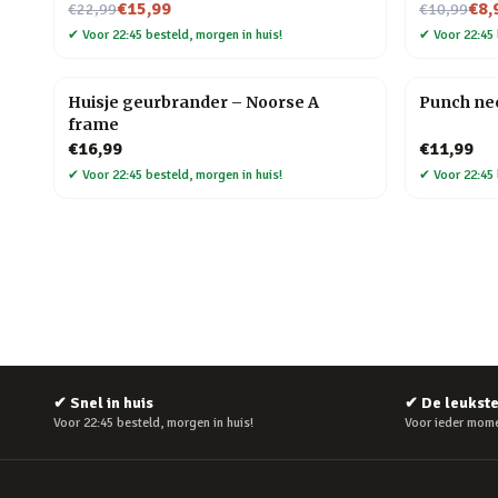
Nu voor
Nu voor
€15,99
€8,
€22,99
€10,99
✔
Voor 22:45 besteld, morgen in huis!
✔
Voor 22:45 
Huisje geurbrander – Noorse A
Punch nee
frame
€16,99
€11,99
✔
Voor 22:45 besteld, morgen in huis!
✔
Voor 22:45 
✔
Snel in huis
✔
De leukst
Voor 22:45 besteld, morgen in huis!
Voor ieder mome