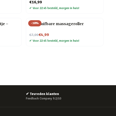
€16,99
✔
Voor 22:45 besteld, morgen in huis!
-
38
%
tje –
Uitschuifbare massageroller
Nu voor
€4,99
€7,99
✔
Voor 22:45 besteld, morgen in huis!
✔
Tevreden klanten
Feedback Company 9.2/10