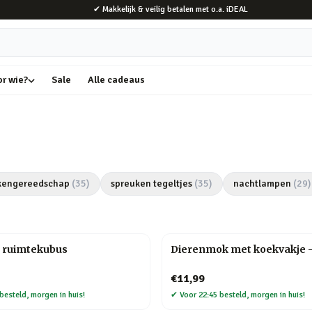
✔ Makkelijk & veilig betalen met o.a. iDEAL
or wie?
Sale
Alle cadeaus
kengereedschap
(
35
)
spreuken tegeltjes
(
35
)
nachtlampen
(
29
)
 ruimtekubus
Dierenmok met koekvakje 
€11,99
besteld, morgen in huis!
✔
Voor 22:45 besteld, morgen in huis!