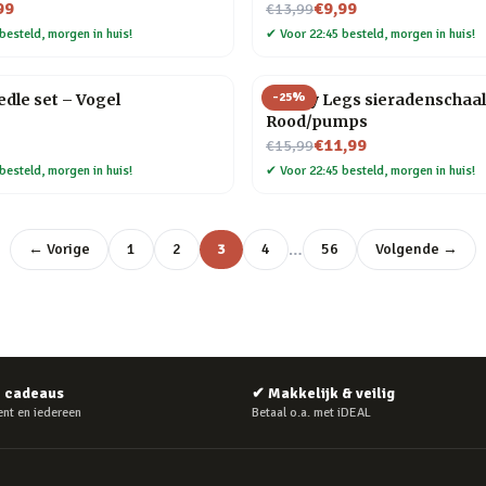
Nu voor
99
€9,99
€13,99
besteld, morgen in huis!
✔
Voor 22:45 besteld, morgen in huis!
-
25
%
dle set – Vogel
Happy Legs sieradenschaal
Rood/pumps
Nu voor
€11,99
€15,99
besteld, morgen in huis!
✔
Voor 22:45 besteld, morgen in huis!
…
← Vorige
1
2
3
4
56
Volgende →
e cadeaus
✔
Makkelijk & veilig
nt en iedereen
Betaal o.a. met iDEAL