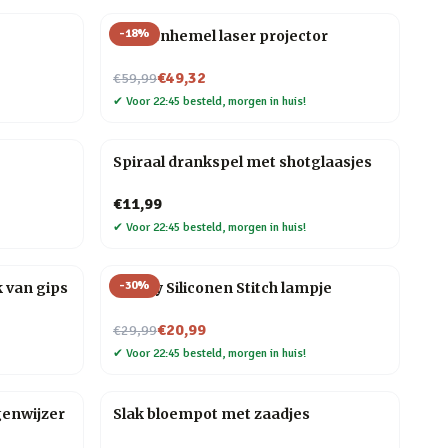
-
18
%
Sterrenhemel laser projector
Nu voor
€49,32
€59,99
✔
Voor 22:45 besteld, morgen in huis!
Spiraal drankspel met shotglaasjes
€11,99
✔
Voor 22:45 besteld, morgen in huis!
-
30
%
 van gips
Disney Siliconen Stitch lampje
Nu voor
€20,99
€29,99
✔
Voor 22:45 besteld, morgen in huis!
genwijzer
Slak bloempot met zaadjes