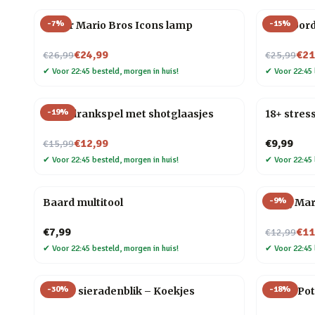
-
7
%
-
15
%
Super Mario Bros Icons lamp
Pizzabor
Nu voor
Nu voor
€24,99
€21
€26,99
€25,99
✔
Voor 22:45 besteld, morgen in huis!
✔
Voor 22:45 
-
19
%
Ludo drankspel met shotglaasjes
18+ stres
Nu voor
€12,99
€9,99
€15,99
✔
Voor 22:45 besteld, morgen in huis!
✔
Voor 22:45 
-
9
%
Baard multitool
F*ck, Marr
Nu voor
€7,99
€11
€12,99
✔
Voor 22:45 besteld, morgen in huis!
✔
Voor 22:45 
-
30
%
-
18
%
Snoep sieradenblik – Koekjes
Harry Pot