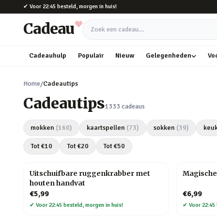
Naar hoofdinhoud
✔
Voor 22:45 besteld, morgen in huis!
Cadeau
Zoek een cadeau
Cadeauhulp
Populair
Nieuw
Gelegenheden
Vo
Home
/
Cadeautips
Cadeautips
1333
cadeaus
mokken
(
160
)
kaartspellen
(
73
)
sokken
(
39
)
keu
Tot €
10
Tot €
20
Tot €
50
Uitschuifbare ruggenkrabber met
Magische
houten handvat
€5,99
€6,99
✔
Voor 22:45 besteld, morgen in huis!
✔
Voor 22:45 