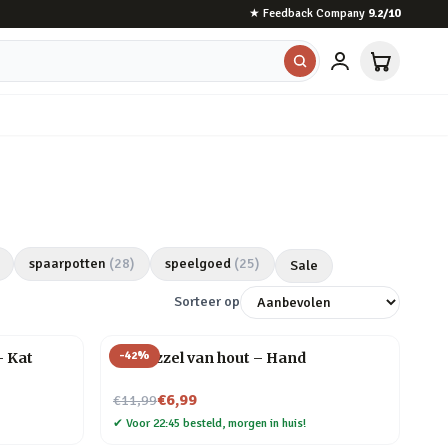
★
Feedback Company
9.2
/10
spaarpotten
(
28
)
speelgoed
(
25
)
Sale
Sorteer op
-
42
%
– Kat
3D puzzel van hout – Hand
Nu voor
€6,99
€11,99
✔
Voor 22:45 besteld, morgen in huis!