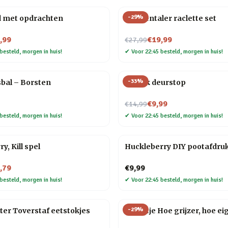
-
29
%
d met opdrachten
Emmentaler raclette set
Nu voor
,99
€19,99
€27,99
besteld, morgen in huis!
✔
Voor 22:45 besteld, morgen in huis!
-
33
%
sbal – Borsten
Balzak deurstop
Nu voor
€9,99
€14,99
besteld, morgen in huis!
✔
Voor 22:45 besteld, morgen in huis!
y, Kill spel
Huckleberry DIY pootafdruk
,79
€9,99
besteld, morgen in huis!
✔
Voor 22:45 besteld, morgen in huis!
-
29
%
ter Toverstaf eetstokjes
Tegeltje Hoe grijzer, hoe ei