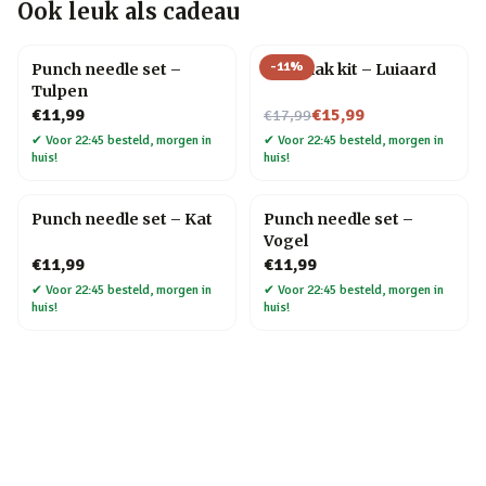
Ook leuk als cadeau
-
11
%
Punch needle set –
DIY haak kit – Luiaard
Tulpen
Nu voor
€11,99
€15,99
€17,99
✔
Voor 22:45 besteld, morgen in
✔
Voor 22:45 besteld, morgen in
huis!
huis!
Punch needle set – Kat
Punch needle set –
Vogel
€11,99
€11,99
✔
Voor 22:45 besteld, morgen in
✔
Voor 22:45 besteld, morgen in
huis!
huis!