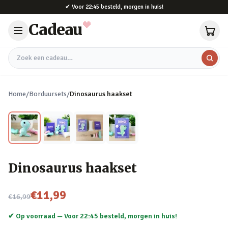
Naar hoofdinhoud
✔
Voor 22:45 besteld, morgen in huis!
Cadeau
Zoek een cadeau
Home
/
Borduursets
/
Dinosaurus haakset
Dinosaurus haakset
Nu voor
€11,99
€16,99
✔ Op voorraad —
Voor 22:45 besteld, morgen in huis!