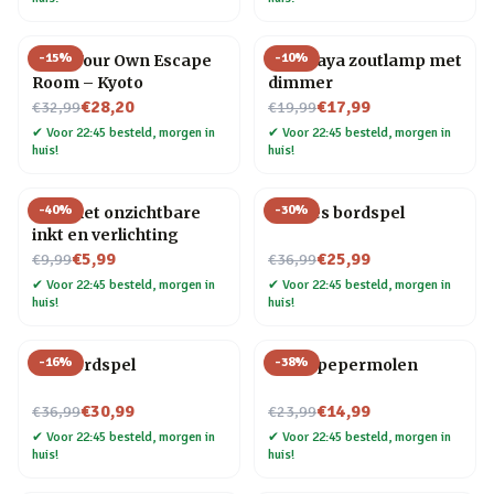
-
15
%
-
10
%
Host Your Own Escape
Himalaya zoutlamp met
Room – Kyoto
dimmer
Nu voor
Nu voor
€28,20
€17,99
€32,99
€19,99
✔
Voor 22:45 besteld, morgen in
✔
Voor 22:45 besteld, morgen in
huis!
huis!
-
40
%
-
30
%
Pen met onzichtbare
Foodies bordspel
inkt en verlichting
Nu voor
Nu voor
€5,99
€25,99
€9,99
€36,99
✔
Voor 22:45 besteld, morgen in
✔
Voor 22:45 besteld, morgen in
huis!
huis!
-
16
%
-
38
%
Gin bordspel
Vogel pepermolen
Nu voor
Nu voor
€30,99
€14,99
€36,99
€23,99
✔
Voor 22:45 besteld, morgen in
✔
Voor 22:45 besteld, morgen in
huis!
huis!