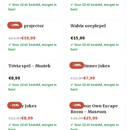
✔
Voor 22:45 besteld, morgen in
✔
Voor 22:45 besteld, morgen in
huis!
huis!
-
29
%
Olifant projector
Walvis soeplepel
Nu voor
€16,99
€15,99
€23,99
✔
Voor 22:45 besteld, morgen in
✔
Voor 22:45 besteld, morgen in
huis!
huis!
-
38
%
Trivia spel – Muziek
After Dinner Jokes
Nu voor
€8,99
€7,99
€12,99
✔
Voor 22:45 besteld, morgen in
✔
Voor 22:45 besteld, morgen in
huis!
huis!
-
31
%
-
30
%
Cheesy Jokes
Host Your Own Escape
Room – Museum
Nu voor
Nu voor
€8,99
€25,99
€12,99
€36,99
✔
Voor 22:45 besteld, morgen in
✔
Voor 22:45 besteld, morgen in
huis!
huis!