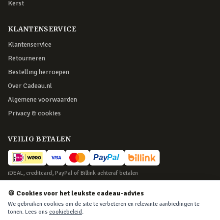
Kerst
KLANTENSERVICE
Klantenservice
Retourneren
Bestelling herroepen
Over Cadeau.nl
Algemene voorwaarden
Privacy & cookies
VEILIG BETALEN
iDEAL, creditcard, PayPal of Billink achteraf betalen
BEZORGING
🍪 Cookies voor het leukste cadeau-advies
We gebruiken cookies om de site te verbeteren en relevante aanbiedingen te
Voor 22:45 besteld, morgen in huis. Tot 365 dagen retourneren.
tonen. Lees ons
cookiebeleid
.