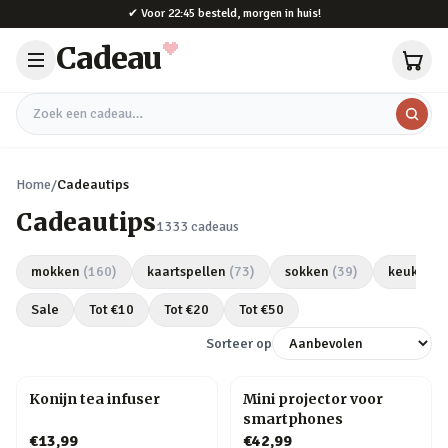
Naar hoofdinhoud
✔
Voor 22:45 besteld, morgen in huis!
Cadeau
Zoek een cadeau
Home
/
Cadeautips
Cadeautips
1333
cadeaus
mokken
(
160
)
kaartspellen
(
73
)
sokken
(
39
)
keukeng
Sale
Tot €
10
Tot €
20
Tot €
50
Sorteer op
Konijn tea infuser
Mini projector voor
smartphones
€13,99
€42,99