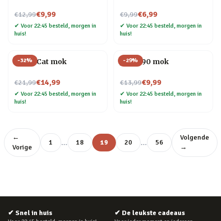
Nu voor
Nu voor
€9,99
€6,99
€12,99
€9,99
✔
Voor 22:45 besteld, morgen in
✔
Voor 22:45 besteld, morgen in
huis!
huis!
-
32
%
-
29
%
Crazy Cat mok
Jaren 90 mok
Nu voor
Nu voor
€14,99
€9,99
€21,99
€13,99
✔
Voor 22:45 besteld, morgen in
✔
Voor 22:45 besteld, morgen in
huis!
huis!
←
Volgende
…
…
1
18
19
20
56
Vorige
→
✔
Snel in huis
✔
De leukste cadeaus