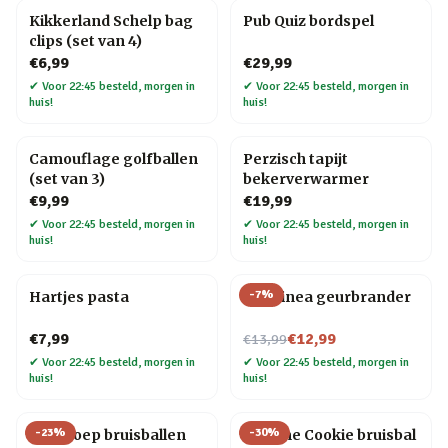
Kikkerland Schelp bag
Pub Quiz bordspel
clips (set van 4)
€6,99
€29,99
✔
Voor 22:45 besteld, morgen in
✔
Voor 22:45 besteld, morgen in
huis!
huis!
Camouflage golfballen
Perzisch tapijt
(set van 3)
bekerverwarmer
€9,99
€19,99
✔
Voor 22:45 besteld, morgen in
✔
Voor 22:45 besteld, morgen in
huis!
huis!
-
7
%
Hartjes pasta
Chiminea geurbrander
Nu voor
€7,99
€12,99
€13,99
✔
Voor 22:45 besteld, morgen in
✔
Voor 22:45 besteld, morgen in
huis!
huis!
-
23
%
-
30
%
Dinopoep bruisballen
Fortune Cookie bruisbal