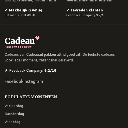
Voor 22:45 besteld, morgen in huis!
Voor ieder moment en iedereen
✔
Makkelijk & veilig
✔
Tevreden klanten
Betaal o.a. met iDEAL
Feedback Company 9.2/10
Cadeau
Pakt altijd goed uit!
Cadeaus van Cadeau.nl pakken altijd goed uit! De leukste cadeaus
voor ieder moment, razendsnel geleverd.
★
Feedback Company
:
9.2
/10
Facebook
Instagram
POPULAIRE MOMENTEN
Verjaardag
Moederdag
Vaderdag