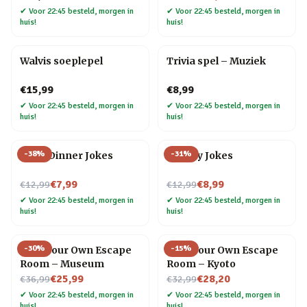
✔
Voor 22:45 besteld, morgen in
✔
Voor 22:45 besteld, morgen in
huis!
huis!
Walvis soeplepel
Trivia spel – Muziek
€15,99
€8,99
✔
Voor 22:45 besteld, morgen in
✔
Voor 22:45 besteld, morgen in
huis!
huis!
-
38
%
-
31
%
After Dinner Jokes
Cheesy Jokes
Nu voor
Nu voor
€7,99
€8,99
€12,99
€12,99
✔
Voor 22:45 besteld, morgen in
✔
Voor 22:45 besteld, morgen in
huis!
huis!
-
30
%
-
15
%
Host Your Own Escape
Host Your Own Escape
Room – Museum
Room – Kyoto
Nu voor
Nu voor
€25,99
€28,20
€36,99
€32,99
✔
Voor 22:45 besteld, morgen in
✔
Voor 22:45 besteld, morgen in
huis!
huis!