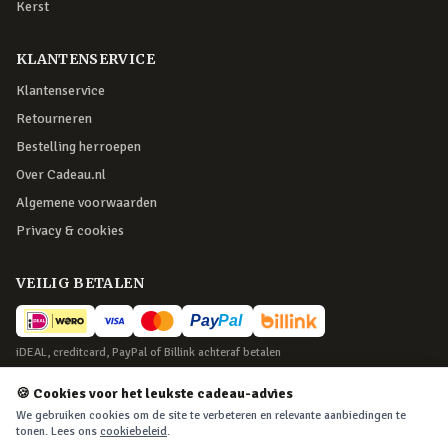
Kerst
KLANTENSERVICE
Klantenservice
Retourneren
Bestelling herroepen
Over Cadeau.nl
Algemene voorwaarden
Privacy & cookies
VEILIG BETALEN
iDEAL, creditcard, PayPal of Billink achteraf betalen
BEZORGING
🍪 Cookies voor het leukste cadeau-advies
We gebruiken cookies om de site te verbeteren en relevante aanbiedingen te
Voor 22:45 besteld, morgen in huis. Tot 365 dagen retourneren.
tonen. Lees ons
cookiebeleid
.