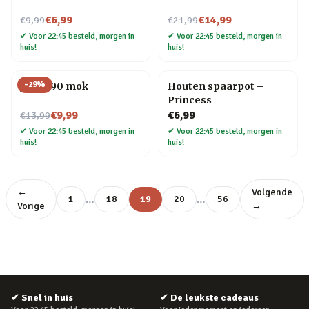
Nu voor
Nu voor
€6,99
€14,99
€9,99
€21,99
✔
Voor 22:45 besteld, morgen in
✔
Voor 22:45 besteld, morgen in
huis!
huis!
-
29
%
Jaren 90 mok
Houten spaarpot –
Princess
Nu voor
€9,99
€6,99
€13,99
✔
Voor 22:45 besteld, morgen in
✔
Voor 22:45 besteld, morgen in
huis!
huis!
←
Volgende
…
…
1
18
19
20
56
Vorige
→
✔
Snel in huis
✔
De leukste cadeaus