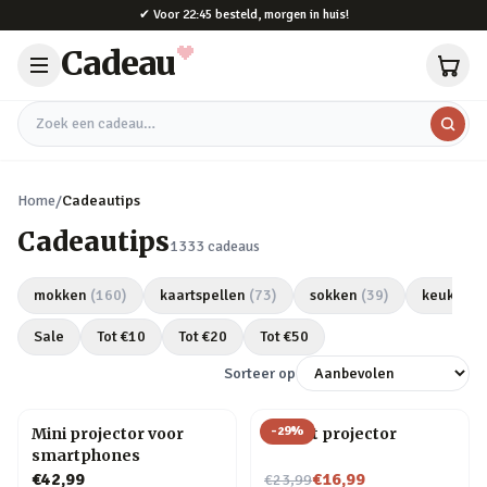
Naar hoofdinhoud
✔
Voor 22:45 besteld, morgen in huis!
Cadeau
Zoek een cadeau
Home
/
Cadeautips
Cadeautips
1333
cadeaus
mokken
(
160
)
kaartspellen
(
73
)
sokken
(
39
)
keukeng
Sale
Tot €
10
Tot €
20
Tot €
50
Sorteer op
-
29
%
Mini projector voor
Olifant projector
smartphones
Nu voor
€42,99
€16,99
€23,99