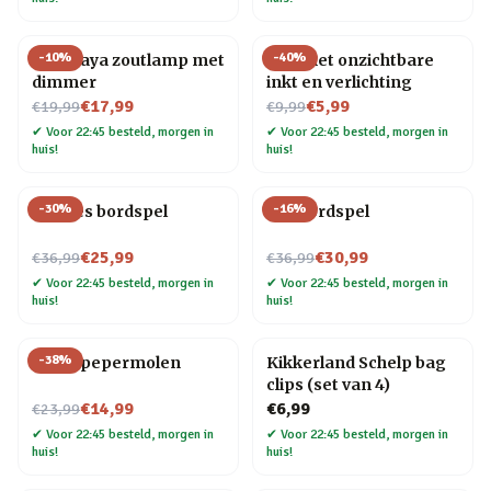
-
10
%
-
40
%
Himalaya zoutlamp met
Pen met onzichtbare
dimmer
inkt en verlichting
Nu voor
Nu voor
€17,99
€5,99
€19,99
€9,99
✔
Voor 22:45 besteld, morgen in
✔
Voor 22:45 besteld, morgen in
huis!
huis!
-
30
%
-
16
%
Foodies bordspel
Gin bordspel
Nu voor
Nu voor
€25,99
€30,99
€36,99
€36,99
✔
Voor 22:45 besteld, morgen in
✔
Voor 22:45 besteld, morgen in
huis!
huis!
-
38
%
Vogel pepermolen
Kikkerland Schelp bag
clips (set van 4)
Nu voor
€14,99
€6,99
€23,99
✔
Voor 22:45 besteld, morgen in
✔
Voor 22:45 besteld, morgen in
huis!
huis!