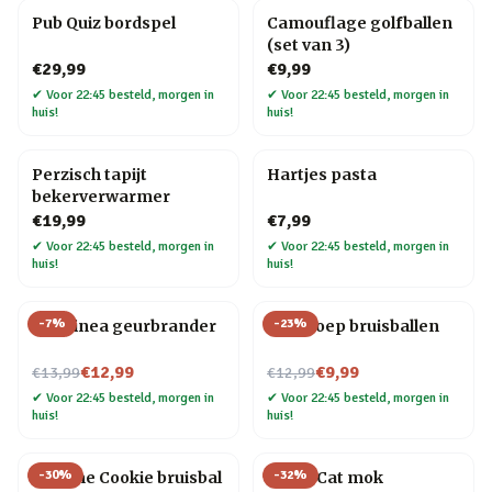
Pub Quiz bordspel
Camouflage golfballen
(set van 3)
€29,99
€9,99
✔
Voor 22:45 besteld, morgen in
✔
Voor 22:45 besteld, morgen in
huis!
huis!
Perzisch tapijt
Hartjes pasta
bekerverwarmer
€19,99
€7,99
✔
Voor 22:45 besteld, morgen in
✔
Voor 22:45 besteld, morgen in
huis!
huis!
-
7
%
-
23
%
Chiminea geurbrander
Dinopoep bruisballen
Nu voor
Nu voor
€12,99
€9,99
€13,99
€12,99
✔
Voor 22:45 besteld, morgen in
✔
Voor 22:45 besteld, morgen in
huis!
huis!
-
30
%
-
32
%
Fortune Cookie bruisbal
Crazy Cat mok