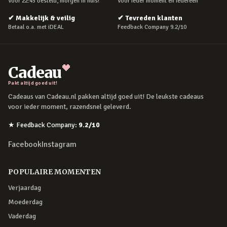
Voor 22:45 besteld, morgen in huis!
Voor ieder moment en iedereen
✔
Makkelijk & veilig
✔
Tevreden klanten
Betaal o.a. met iDEAL
Feedback Company 9.2/10
Cadeau
Pakt altijd goed uit!
Cadeaus van Cadeau.nl pakken altijd goed uit! De leukste cadeaus
voor ieder moment, razendsnel geleverd.
★
Feedback Company
:
9.2
/10
Facebook
Instagram
POPULAIRE MOMENTEN
Verjaardag
Moederdag
Vaderdag