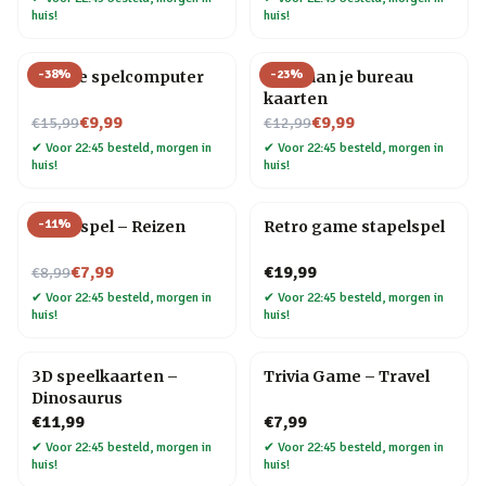
huis!
huis!
-
38
%
-
23
%
Arcade spelcomputer
Yoga aan je bureau
kaarten
Nu voor
Nu voor
€9,99
€9,99
€15,99
€12,99
✔
Voor 22:45 besteld, morgen in
✔
Voor 22:45 besteld, morgen in
huis!
huis!
-
11
%
Trivia spel – Reizen
Retro game stapelspel
Nu voor
€7,99
€19,99
€8,99
✔
Voor 22:45 besteld, morgen in
✔
Voor 22:45 besteld, morgen in
huis!
huis!
3D speelkaarten –
Trivia Game – Travel
Dinosaurus
€11,99
€7,99
✔
Voor 22:45 besteld, morgen in
✔
Voor 22:45 besteld, morgen in
huis!
huis!