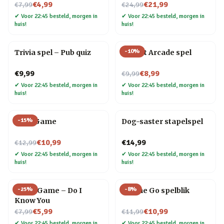
Nu voor
Nu voor
€4,99
€21,99
€7,99
€24,99
✔
Voor 22:45 besteld, morgen in
✔
Voor 22:45 besteld, morgen in
huis!
huis!
-
10
%
Trivia spel – Pub quiz
Pocket Arcade spel
Nu voor
€9,99
€8,99
€9,99
✔
Voor 22:45 besteld, morgen in
✔
Voor 22:45 besteld, morgen in
huis!
huis!
-
15
%
Knot Game
Dog-saster stapelspel
Nu voor
€10,99
€14,99
€12,99
✔
Voor 22:45 besteld, morgen in
✔
Voor 22:45 besteld, morgen in
huis!
huis!
-
25
%
-
8
%
Trivia Game – Do I
On The Go spelblik
Know You
Nu voor
Nu voor
€5,99
€10,99
€7,99
€11,99
✔
Voor 22:45 besteld, morgen in
✔
Voor 22:45 besteld, morgen in