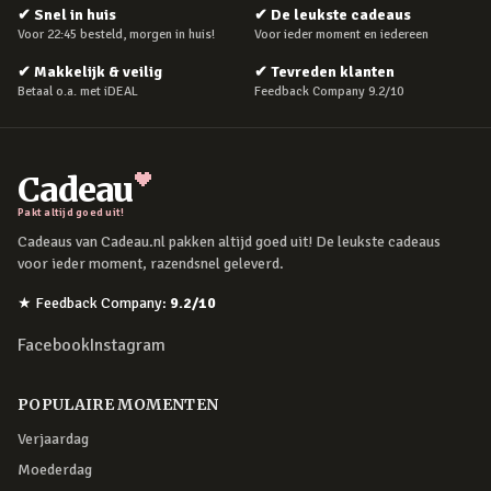
✔
Snel in huis
✔
De leukste cadeaus
Voor 22:45 besteld, morgen in huis!
Voor ieder moment en iedereen
✔
Makkelijk & veilig
✔
Tevreden klanten
Betaal o.a. met iDEAL
Feedback Company 9.2/10
Cadeau
Pakt altijd goed uit!
Cadeaus van Cadeau.nl pakken altijd goed uit! De leukste cadeaus
voor ieder moment, razendsnel geleverd.
★
Feedback Company
:
9.2
/10
Facebook
Instagram
POPULAIRE MOMENTEN
Verjaardag
Moederdag