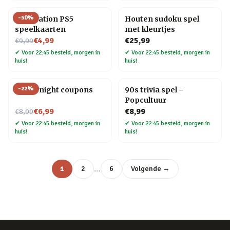
-
50
%
PlayStation PS5
Houten sudoku spel
speelkaarten
met kleurtjes
Nu voor
€4,99
€25,99
€9,99
✔
Voor 22:45 besteld, morgen in
✔
Voor 22:45 besteld, morgen in
huis!
huis!
-
22
%
Movie night coupons
90s trivia spel –
Popcultuur
Nu voor
€6,99
€8,99
€8,99
✔
Voor 22:45 besteld, morgen in
✔
Voor 22:45 besteld, morgen in
huis!
huis!
…
1
2
6
Volgende →