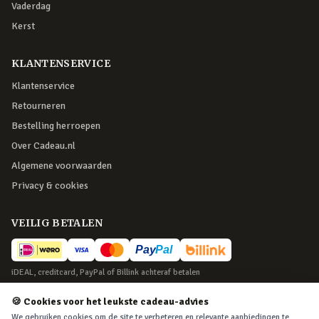
Vaderdag
Kerst
KLANTENSERVICE
Klantenservice
Retourneren
Bestelling herroepen
Over Cadeau.nl
Algemene voorwaarden
Privacy & cookies
VEILIG BETALEN
iDEAL, creditcard, PayPal of Billink achteraf betalen
BEZORGING
🍪 Cookies voor het leukste cadeau-advies
We gebruiken cookies om de site te verbeteren en relevante aanbiedingen te