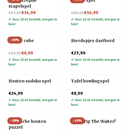
Cat-astrophe
Blingo spel
stapelspel
Nu voor
Nu voor
€14,99
€14,99
€17,99
€26,99
✔
Voor 22:45 besteld, morgen in
✔
Voor 22:45 besteld, morgen in
huis!
huis!
-
36
%
Finger cube
Bierdopjes dartbord
Nu voor
€6,99
€23,99
€10,99
✔
Voor 22:45 besteld, morgen in
✔
Voor 22:45 besteld, morgen in
huis!
huis!
Houten sudoku spel
Tafel bowlingspel
€24,99
€8,99
✔
Voor 22:45 besteld, morgen in
✔
Voor 22:45 besteld, morgen in
huis!
huis!
-
38
%
-
12
%
Elastische houten
Don’t Tip The Waiter!
puzzel