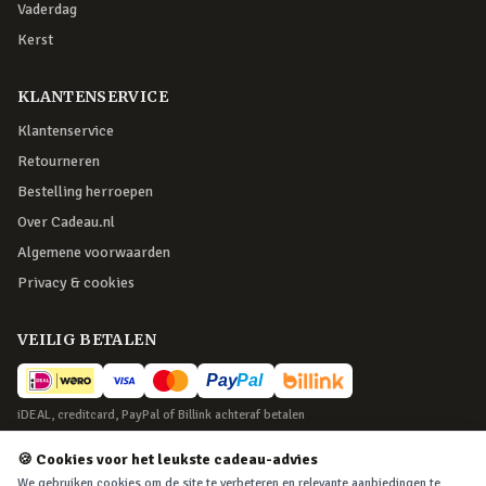
Vaderdag
Kerst
KLANTENSERVICE
Klantenservice
Retourneren
Bestelling herroepen
Over Cadeau.nl
Algemene voorwaarden
Privacy & cookies
VEILIG BETALEN
iDEAL, creditcard, PayPal of Billink achteraf betalen
BEZORGING
🍪 Cookies voor het leukste cadeau-advies
We gebruiken cookies om de site te verbeteren en relevante aanbiedingen te