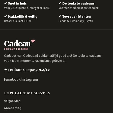
✔
Snel in huis
✔
De leukste cadeaus
Voor 22:45 besteld, morgen in huis!
Voor ieder moment en iedereen
✔
Makkelijk & veilig
✔
Tevreden klanten
Betaal o.a. met iDEAL
Feedback Company 9.2/10
Cadeau
Pakt altijd goed uit!
Cadeaus van Cadeau.nl pakken altijd goed uit! De leukste cadeaus
voor ieder moment, razendsnel geleverd.
★
Feedback Company
:
9.2
/10
Facebook
Instagram
POPULAIRE MOMENTEN
Verjaardag
Moederdag