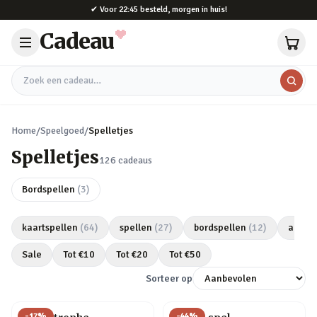
Naar hoofdinhoud
✔
Voor 22:45 besteld, morgen in huis!
Cadeau
Zoek een cadeau
Home
/
Speelgoed
/
Spelletjes
Spelletjes
126
cadeaus
Bordspellen
(
3
)
kaartspellen
(
64
)
spellen
(
27
)
bordspellen
(
12
)
acties
Sale
Tot €
10
Tot €
20
Tot €
50
Sorteer op
-
17
%
-
44
%