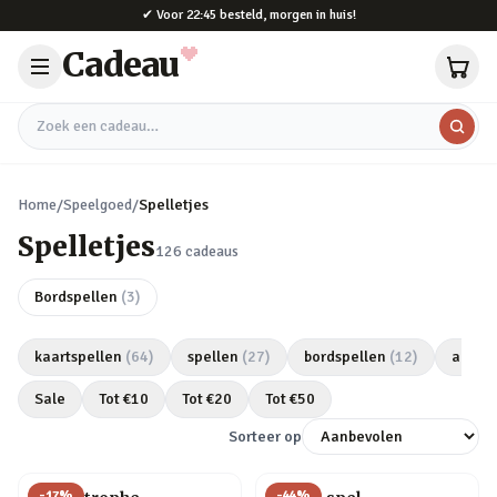
Naar hoofdinhoud
✔
Voor 22:45 besteld, morgen in huis!
Cadeau
Zoek een cadeau
Home
/
Speelgoed
/
Spelletjes
Spelletjes
126
cadeaus
Bordspellen
(
3
)
kaartspellen
(
64
)
spellen
(
27
)
bordspellen
(
12
)
acties
Sale
Tot €
10
Tot €
20
Tot €
50
Sorteer op
-
17
%
-
44
%