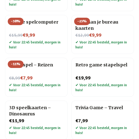
huis!
huis!
-
38
%
-
23
%
Arcade spelcomputer
Yoga aan je bureau
kaarten
Nu voor
Nu voor
€9,99
€9,99
€15,99
€12,99
✔
Voor 22:45 besteld, morgen in
✔
Voor 22:45 besteld, morgen in
huis!
huis!
-
11
%
Trivia spel – Reizen
Retro game stapelspel
Nu voor
€7,99
€19,99
€8,99
✔
Voor 22:45 besteld, morgen in
✔
Voor 22:45 besteld, morgen in
huis!
huis!
3D speelkaarten –
Trivia Game – Travel
Dinosaurus
€11,99
€7,99
✔
Voor 22:45 besteld, morgen in
✔
Voor 22:45 besteld, morgen in
huis!
huis!