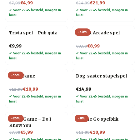
Nu voor
Nu voor
€4,99
€21,99
€7,99
€24,99
✔
Voor 22:45 besteld, morgen in
✔
Voor 22:45 besteld, morgen in
huis!
huis!
-
10
%
Trivia spel – Pub quiz
Pocket Arcade spel
Nu voor
€9,99
€8,99
€9,99
✔
Voor 22:45 besteld, morgen in
✔
Voor 22:45 besteld, morgen in
huis!
huis!
-
15
%
Knot Game
Dog-saster stapelspel
Nu voor
€10,99
€14,99
€12,99
✔
Voor 22:45 besteld, morgen in
✔
Voor 22:45 besteld, morgen in
huis!
huis!
-
25
%
-
8
%
Trivia Game – Do I
On The Go spelblik
Know You
Nu voor
Nu voor
€5,99
€10,99
€7,99
€11,99
✔
Voor 22:45 besteld, morgen in
✔
Voor 22:45 besteld, morgen in