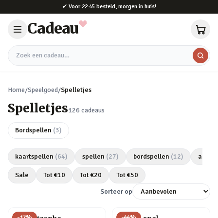
Naar hoofdinhoud
✔
Voor 22:45 besteld, morgen in huis!
Cadeau
Zoek een cadeau
Home
/
Speelgoed
/
Spelletjes
Spelletjes
126
cadeaus
Bordspellen
(
3
)
kaartspellen
(
64
)
spellen
(
27
)
bordspellen
(
12
)
acties
Sale
Tot €
10
Tot €
20
Tot €
50
Sorteer op
-
17
%
-
44
%