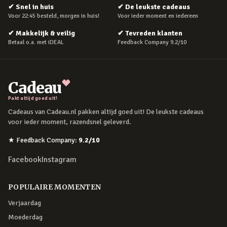
✔
Snel in huis
✔
De leukste cadeaus
Voor 22:45 besteld, morgen in huis!
Voor ieder moment en iedereen
✔
Makkelijk & veilig
✔
Tevreden klanten
Betaal o.a. met iDEAL
Feedback Company 9.2/10
Cadeau
Pakt altijd goed uit!
Cadeaus van Cadeau.nl pakken altijd goed uit! De leukste cadeaus
voor ieder moment, razendsnel geleverd.
★
Feedback Company
:
9.2
/10
Facebook
Instagram
POPULAIRE MOMENTEN
Verjaardag
Moederdag