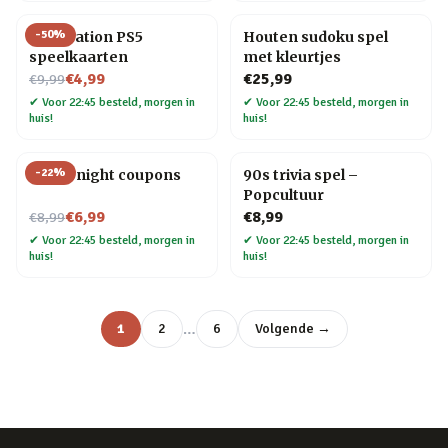
-
50
%
PlayStation PS5
Houten sudoku spel
speelkaarten
met kleurtjes
Nu voor
€4,99
€25,99
€9,99
✔
Voor 22:45 besteld, morgen in
✔
Voor 22:45 besteld, morgen in
huis!
huis!
-
22
%
Movie night coupons
90s trivia spel –
Popcultuur
Nu voor
€6,99
€8,99
€8,99
✔
Voor 22:45 besteld, morgen in
✔
Voor 22:45 besteld, morgen in
huis!
huis!
…
1
2
6
Volgende →