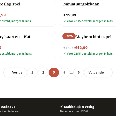
eslag spel
Miniatuurgolfbaan
,99
€19,99
besteld, morgen in huis!
✔
Voor 22:45 besteld, morgen in huis!
-
32
%
ry kaarten – Kat
Movie Mayhem hints spel
Nu voor
9
€12,99
€18,99
besteld, morgen in huis!
✔
Voor 22:45 besteld, morgen in huis!
…
← Vorige
1
2
3
4
6
Volgende →
e cadeaus
✔
Makkelijk & veilig
nt en iedereen
Betaal o.a. met iDEAL