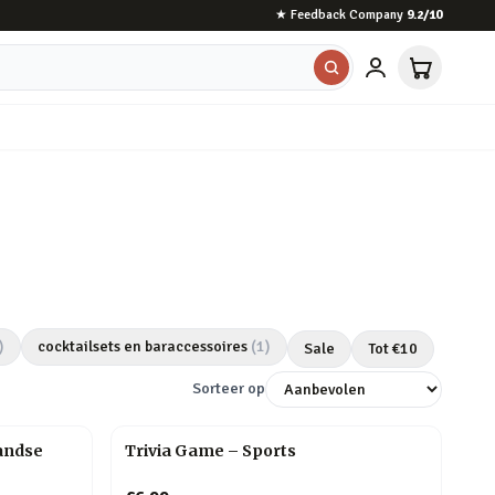
★
Feedback Company
9.2
/10
)
cocktailsets en baraccessoires
(
1
)
Sale
Tot €
10
Sorteer op
landse
Trivia Game – Sports