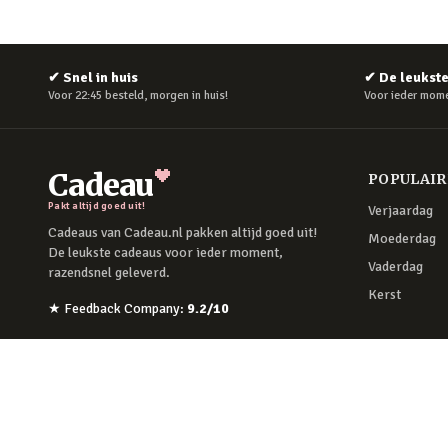
✔
Snel in huis
✔
De leukst
Voor 22:45 besteld, morgen in huis!
Voor ieder mome
Cadeau
POPULAI
Pakt altijd goed uit!
Verjaardag
Cadeaus van Cadeau.nl pakken altijd goed uit!
Moederdag
De leukste cadeaus voor ieder moment,
Vaderdag
razendsnel geleverd.
Kerst
★
Feedback Company
:
9.2
/10
Facebook
Instagram
©
2026
Cadeau.nl — Alle rechten voorbehouden