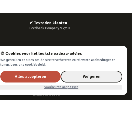
✔
Tevreden klanten
Feedback Company 9.2/10
VEILIG BETALEN
🍪 Cookies voor het leukste cadeau-advies
We gebruiken cookies om de site te verbeteren en relevante aanbiedingen te
tonen. Lees ons
cookiebeleid
.
Alles accepteren
Weigeren
iDEAL, creditcard, PayPal of Billink achteraf betalen
Voorkeuren aanpassen
BEZORGING
Voor 22:45 besteld, morgen in huis. Tot 365
dagen retourneren.
Algemene voorwaarden
·
Privacy & cookies
·
Cookievoorkeuren