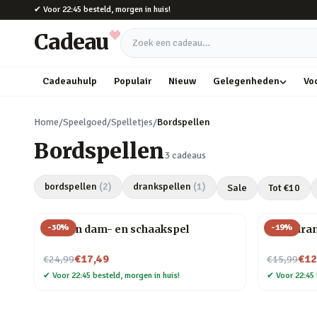
Naar hoofdinhoud
✔
Voor 22:45 besteld, morgen in huis!
Cadeau
Zoek een cadeau
Cadeauhulp
Populair
Nieuw
Gelegenheden
Vo
Home
/
Speelgoed
/
Spelletjes
/
Bordspellen
Bordspellen
3
cadeaus
bordspellen
(
2
)
drankspellen
(
1
)
Sale
Tot €
10
-
30
%
-
19
%
Houten dam- en schaakspel
Ludo dran
Nu voor
Nu voor
€17,49
€12
€24,99
€15,99
✔
Voor 22:45 besteld, morgen in huis!
✔
Voor 22:45 