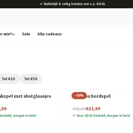
✔ Makkelijk & veilig betalen met o.a. iDEAL
or wie?
Sale
Alle cadeaus
Tot €
20
Tot €
50
-
31
%
kspel met shotglaasjes
IJssalon bordspel
Nu voor
,99
€21,99
€31,99
besteld, morgen in huis!
✔
Voor 22:45 besteld, morgen in huis!