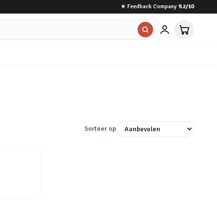
★
Feedback Company
9.2
/10
Sorteer op