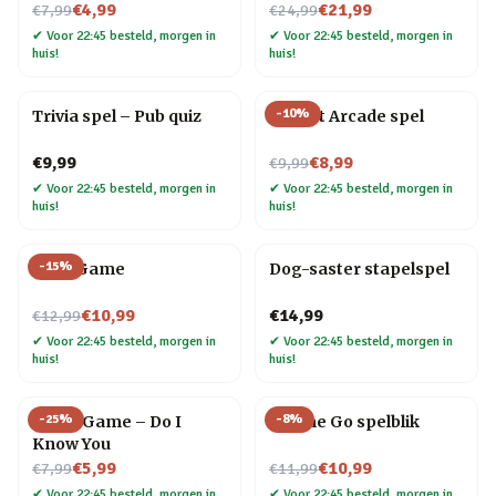
Nu voor
Nu voor
€4,99
€21,99
€7,99
€24,99
✔
Voor 22:45 besteld, morgen in
✔
Voor 22:45 besteld, morgen in
huis!
huis!
-
10
%
Trivia spel – Pub quiz
Pocket Arcade spel
Nu voor
€9,99
€8,99
€9,99
✔
Voor 22:45 besteld, morgen in
✔
Voor 22:45 besteld, morgen in
huis!
huis!
-
15
%
Knot Game
Dog-saster stapelspel
Nu voor
€10,99
€14,99
€12,99
✔
Voor 22:45 besteld, morgen in
✔
Voor 22:45 besteld, morgen in
huis!
huis!
-
25
%
-
8
%
Trivia Game – Do I
On The Go spelblik
Know You
Nu voor
Nu voor
€5,99
€10,99
€7,99
€11,99
✔
Voor 22:45 besteld, morgen in
✔
Voor 22:45 besteld, morgen in