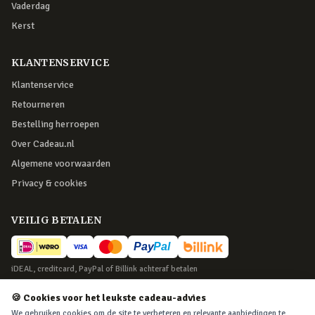
Vaderdag
Kerst
KLANTENSERVICE
Klantenservice
Retourneren
Bestelling herroepen
Over Cadeau.nl
Algemene voorwaarden
Privacy & cookies
VEILIG BETALEN
iDEAL, creditcard, PayPal of Billink achteraf betalen
BEZORGING
🍪 Cookies voor het leukste cadeau-advies
We gebruiken cookies om de site te verbeteren en relevante aanbiedingen te