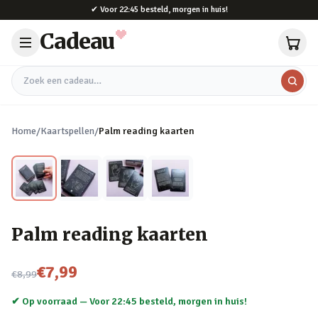
Naar hoofdinhoud
✔
Voor 22:45 besteld, morgen in huis!
Cadeau
Zoek een cadeau
Home
/
Kaartspellen
/
Palm reading kaarten
Palm reading kaarten
Nu voor
€7,99
€8,99
✔ Op voorraad —
Voor 22:45 besteld, morgen in huis!