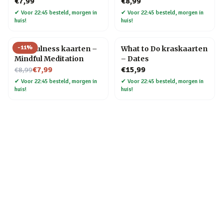
€7,99
€8,99
✔
Voor 22:45 besteld, morgen in
✔
Voor 22:45 besteld, morgen in
huis!
huis!
-
11
%
Mindfulness kaarten –
What to Do kraskaarten
Mindful Meditation
– Dates
Nu voor
€7,99
€15,99
€8,99
✔
Voor 22:45 besteld, morgen in
✔
Voor 22:45 besteld, morgen in
huis!
huis!