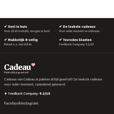
✔
Snel in huis
✔
De leukste cadeaus
Voor 22:45 besteld, morgen in huis!
Voor ieder moment en iedereen
✔
Makkelijk & veilig
✔
Tevreden klanten
Betaal o.a. met iDEAL
Feedback Company 9.2/10
Cadeau
Pakt altijd goed uit!
Cadeaus van Cadeau.nl pakken altijd goed uit! De leukste cadeaus
voor ieder moment, razendsnel geleverd.
★
Feedback Company
:
9.2
/10
Facebook
Instagram