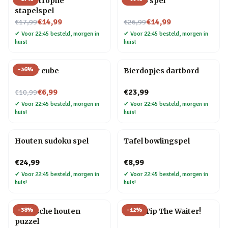
Cat-astrophe
Blingo spel
stapelspel
Nu voor
Nu voor
€14,99
€14,99
€17,99
€26,99
✔
Voor 22:45 besteld, morgen in
✔
Voor 22:45 besteld, morgen in
huis!
huis!
-
36
%
Finger cube
Bierdopjes dartbord
Nu voor
€6,99
€23,99
€10,99
✔
Voor 22:45 besteld, morgen in
✔
Voor 22:45 besteld, morgen in
huis!
huis!
Houten sudoku spel
Tafel bowlingspel
€24,99
€8,99
✔
Voor 22:45 besteld, morgen in
✔
Voor 22:45 besteld, morgen in
huis!
huis!
-
38
%
-
12
%
Elastische houten
Don’t Tip The Waiter!
puzzel