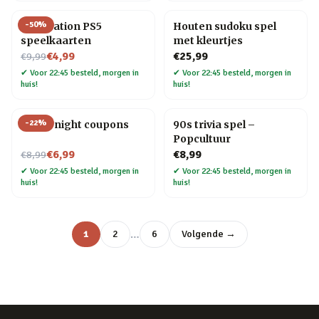
-
50
%
PlayStation PS5
Houten sudoku spel
speelkaarten
met kleurtjes
Nu voor
€4,99
€25,99
€9,99
✔
Voor 22:45 besteld, morgen in
✔
Voor 22:45 besteld, morgen in
huis!
huis!
-
22
%
Movie night coupons
90s trivia spel –
Popcultuur
Nu voor
€6,99
€8,99
€8,99
✔
Voor 22:45 besteld, morgen in
✔
Voor 22:45 besteld, morgen in
huis!
huis!
…
1
2
6
Volgende →