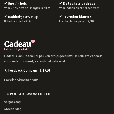
✔
Snel in huis
✔
De leukste cadeaus
Voor 22:45 besteld, morgen in huis!
Voor ieder moment en iedereen
✔
Makkelijk & veilig
✔
Tevreden klanten
Betaal o.a. met iDEAL
Feedback Company 9.2/10
Cadeau
Pakt altijd goed uit!
Cadeaus van Cadeau.nl pakken altijd goed uit! De leukste cadeaus
voor ieder moment, razendsnel geleverd.
★
Feedback Company
:
9.2
/10
Facebook
Instagram
POPULAIRE MOMENTEN
Verjaardag
Moederdag