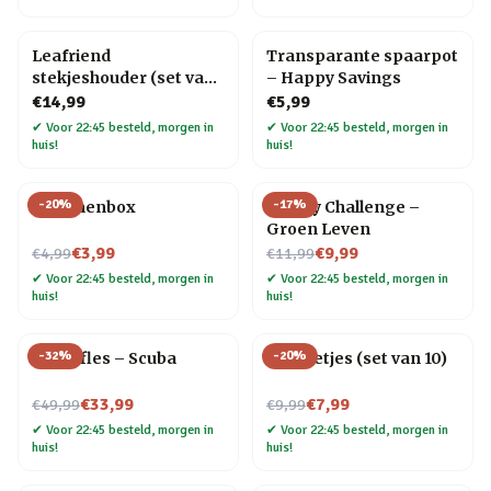
Leafriend
Transparante spaarpot
stekjeshouder (set van
– Happy Savings
3)
€14,99
€5,99
✔
Voor 22:45 besteld, morgen in
✔
Voor 22:45 besteld, morgen in
huis!
huis!
-
20
%
-
17
%
Bananenbox
30 Day Challenge –
Groen Leven
Nu voor
Nu voor
€3,99
€9,99
€4,99
€11,99
✔
Voor 22:45 besteld, morgen in
✔
Voor 22:45 besteld, morgen in
huis!
huis!
-
32
%
-
20
%
Waterfles – Scuba
RVS rietjes (set van 10)
Nu voor
Nu voor
€33,99
€7,99
€49,99
€9,99
✔
Voor 22:45 besteld, morgen in
✔
Voor 22:45 besteld, morgen in
huis!
huis!