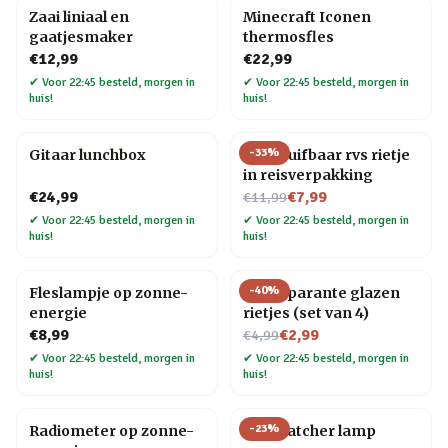
Zaai liniaal en
Minecraft Iconen
gaatjesmaker
thermosfles
€12,99
€22,99
✔
Voor 22:45 besteld, morgen in
✔
Voor 22:45 besteld, morgen in
huis!
huis!
-
33
%
Gitaar lunchbox
Uitschuifbaar rvs rietje
in reisverpakking
Nu voor
€24,99
€7,99
€11,99
✔
Voor 22:45 besteld, morgen in
✔
Voor 22:45 besteld, morgen in
huis!
huis!
-
40
%
Fleslampje op zonne-
Transparante glazen
energie
rietjes (set van 4)
Nu voor
€8,99
€2,99
€4,99
✔
Voor 22:45 besteld, morgen in
✔
Voor 22:45 besteld, morgen in
huis!
huis!
-
23
%
Radiometer op zonne-
Star Catcher lamp