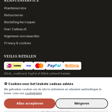
KLANTENSERVICE
Klantenservice
Retourneren
Bestelling herroepen
Over Cadeau.nl
Algemene voorwaarden
Privacy & cookies
VEILIG BETALEN
iDEAL, creditcard, PayPal of Billink achteraf betalen
BEZORGING
🍪 Cookies voor het leukste cadeau-advies
We gebruiken cookies om de site te verbeteren en relevante aanbiedingen te
Voor 22:45 besteld, morgen in huis. Tot 365 dagen retourneren.
tonen. Lees ons
cookiebeleid
.
Alles accepteren
Weigeren
©
2026
Cadeau.nl — Alle rechten voorbehouden