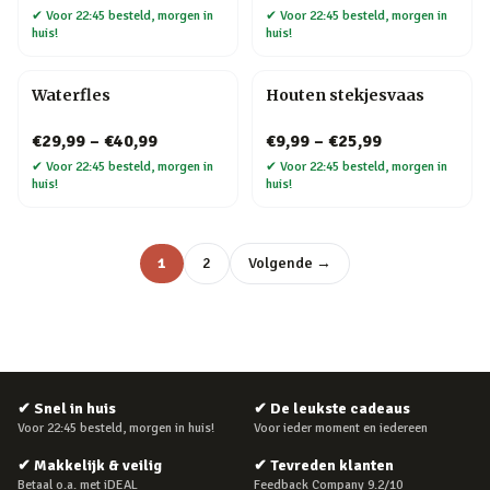
✔
Voor 22:45 besteld, morgen in
✔
Voor 22:45 besteld, morgen in
huis!
huis!
Waterfles
Houten stekjesvaas
€29,99
–
€40,99
€9,99
–
€25,99
✔
Voor 22:45 besteld, morgen in
✔
Voor 22:45 besteld, morgen in
huis!
huis!
1
2
Volgende →
✔
Snel in huis
✔
De leukste cadeaus
Voor 22:45 besteld, morgen in huis!
Voor ieder moment en iedereen
✔
Makkelijk & veilig
✔
Tevreden klanten
Betaal o.a. met iDEAL
Feedback Company 9.2/10