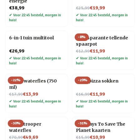
energie
Nu voor
€38,99
€19,99
€25,99
✔
Voor 22:45 besteld, morgen in
✔
Voor 22:45 besteld, morgen in
huis!
huis!
-
8
%
6-in-1 tuin multitool
Transparante tellende
spaarpot
Nu voor
€26,99
€11,99
€12,99
✔
Voor 22:45 besteld, morgen in
✔
Voor 22:45 besteld, morgen in
huis!
huis!
-
22
%
-
29
%
Platte waterfles (750
Vega pizza sokken
ml)
Nu voor
Nu voor
€13,99
€11,99
€17,99
€16,99
✔
Voor 22:45 besteld, morgen in
✔
Voor 22:45 besteld, morgen in
huis!
huis!
-
30
%
-
31
%
Stormtrooper
100 Ways To Save The
waterfles
Planet kaarten
Nu voor
Nu voor
€49,69
€10,99
€70,99
€15,99