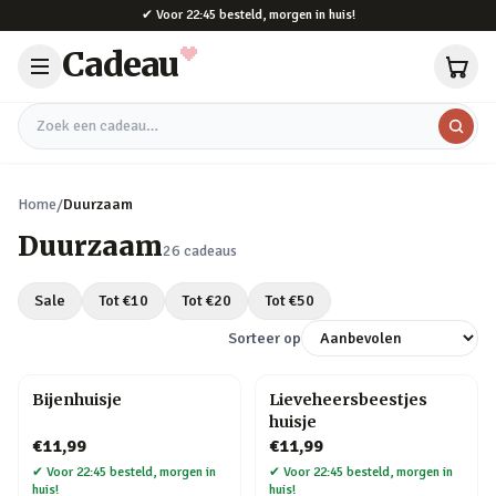
Naar hoofdinhoud
✔
Voor 22:45 besteld, morgen in huis!
Cadeau
Zoek een cadeau
Home
/
Duurzaam
Duurzaam
26
cadeaus
Sale
Tot €
10
Tot €
20
Tot €
50
Sorteer op
Bijenhuisje
Lieveheersbeestjes
huisje
€11,99
€11,99
✔
Voor 22:45 besteld, morgen in
✔
Voor 22:45 besteld, morgen in
huis!
huis!