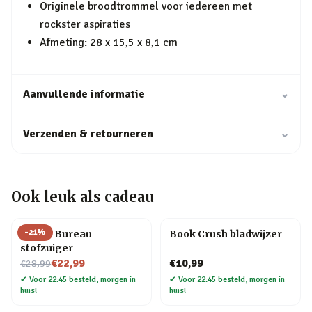
Originele broodtrommel voor iedereen met
rockster aspiraties
Afmeting: 28 x 15,5 x 8,1 cm
Aanvullende informatie
⌄
Verzenden & retourneren
⌄
Ook leuk als cadeau
-
21
%
Henry Bureau
Book Crush bladwijzer
stofzuiger
Nu voor
€22,99
€10,99
€28,99
✔
Voor 22:45 besteld, morgen in
✔
Voor 22:45 besteld, morgen in
huis!
huis!