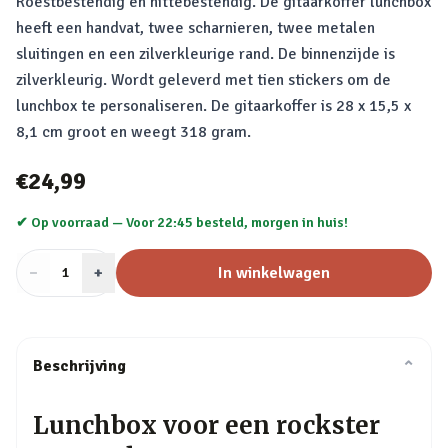
Roestbestendig en hittebestendig. De gitaarkoffer lunchbox
heeft een handvat, twee scharnieren, twee metalen
sluitingen en een zilverkleurige rand. De binnenzijde is
zilverkleurig. Wordt geleverd met tien stickers om de
lunchbox te personaliseren. De gitaarkoffer is 28 x 15,5 x
8,1 cm groot en weegt 318 gram.
€24,99
✔ Op voorraad —
Voor 22:45 besteld, morgen in huis!
−
Aantal
+
:
In winkelwagen
1
Beschrijving
⌄
Lunchbox voor een rockster