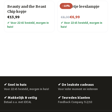
-
22
%
Beauty and the Beast
Mannetje leeslampje
Chip kopje
Nu voor
€13,99
€6,99
€8,99
✔
Voor 22:45 besteld, morgen in
✔
Voor 22:45 besteld, morgen in
huis!
huis!
✔
Snel in huis
✔
De leukste cadeaus
Voor 22:45 besteld, morgen in huis!
Voor ieder moment en iedereen
✔
Makkelijk & veilig
✔
Tevreden klanten
Betaal o.a. met iDEAL
Feedback Company 9.2/10