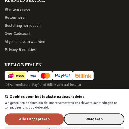
KLANTENSERVICE
Klantenservice
Retourneren
Bestelling herroepen
Over Cadeau.nl
Algemene voorwaarden
Privacy & cookies
VEILIG BETALEN
iDEAL, creditcard, PayPal of Billink achteraf betalen
BEZORGING
🍪 Cookies voor het leukste cadeau-advies
We gebruiken cookies om de site te verbeteren en relevante aanbiedingen te
Voor 22:45 besteld, morgen in huis. Tot 365 dagen retourneren.
tonen. Lees ons
cookiebeleid
.
Alles accepteren
Weigeren
©
2026
Cadeau.nl — Alle rechten voorbehouden