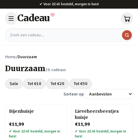
Naar hoofdinhoud
✔
Voor 22:45 besteld, morgen in huis!
Cadeau
Zoek een cadeau
Home
/
Duurzaam
Duurzaam
26
cadeaus
Sale
Tot €
10
Tot €
20
Tot €
50
Sorteer op
Bijenhuisje
Lieveheersbeestjes
huisje
€11,99
€11,99
✔
Voor 22:45 besteld, morgen in
✔
Voor 22:45 besteld, morgen in
huis!
huis!