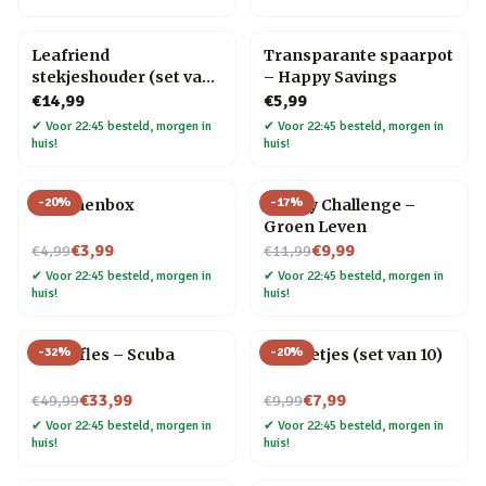
Leafriend
Transparante spaarpot
stekjeshouder (set van
– Happy Savings
3)
€14,99
€5,99
✔
Voor 22:45 besteld, morgen in
✔
Voor 22:45 besteld, morgen in
huis!
huis!
-
20
%
-
17
%
Bananenbox
30 Day Challenge –
Groen Leven
Nu voor
Nu voor
€3,99
€9,99
€4,99
€11,99
✔
Voor 22:45 besteld, morgen in
✔
Voor 22:45 besteld, morgen in
huis!
huis!
-
32
%
-
20
%
Waterfles – Scuba
RVS rietjes (set van 10)
Nu voor
Nu voor
€33,99
€7,99
€49,99
€9,99
✔
Voor 22:45 besteld, morgen in
✔
Voor 22:45 besteld, morgen in
huis!
huis!