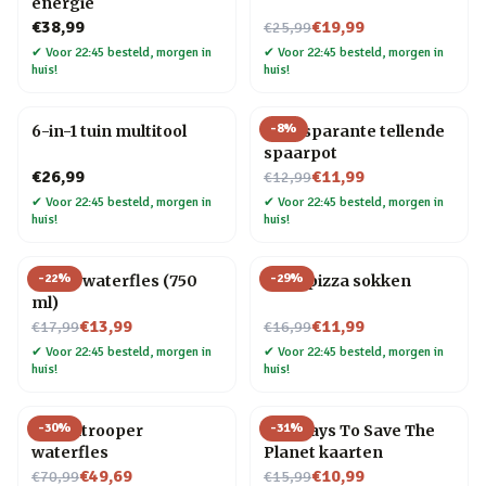
energie
Nu voor
€38,99
€19,99
€25,99
✔
Voor 22:45 besteld, morgen in
✔
Voor 22:45 besteld, morgen in
huis!
huis!
-
8
%
6-in-1 tuin multitool
Transparante tellende
spaarpot
Nu voor
€26,99
€11,99
€12,99
✔
Voor 22:45 besteld, morgen in
✔
Voor 22:45 besteld, morgen in
huis!
huis!
-
22
%
-
29
%
Platte waterfles (750
Vega pizza sokken
ml)
Nu voor
Nu voor
€13,99
€11,99
€17,99
€16,99
✔
Voor 22:45 besteld, morgen in
✔
Voor 22:45 besteld, morgen in
huis!
huis!
-
30
%
-
31
%
Stormtrooper
100 Ways To Save The
waterfles
Planet kaarten
Nu voor
Nu voor
€49,69
€10,99
€70,99
€15,99