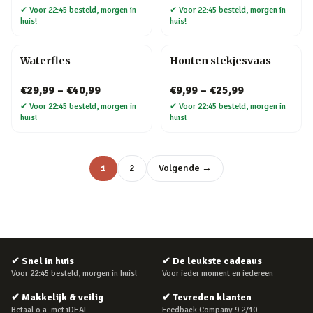
✔
Voor 22:45 besteld, morgen in
✔
Voor 22:45 besteld, morgen in
huis!
huis!
Waterfles
Houten stekjesvaas
€29,99
–
€40,99
€9,99
–
€25,99
✔
Voor 22:45 besteld, morgen in
✔
Voor 22:45 besteld, morgen in
huis!
huis!
1
2
Volgende →
✔
Snel in huis
✔
De leukste cadeaus
Voor 22:45 besteld, morgen in huis!
Voor ieder moment en iedereen
✔
Makkelijk & veilig
✔
Tevreden klanten
Betaal o.a. met iDEAL
Feedback Company 9.2/10