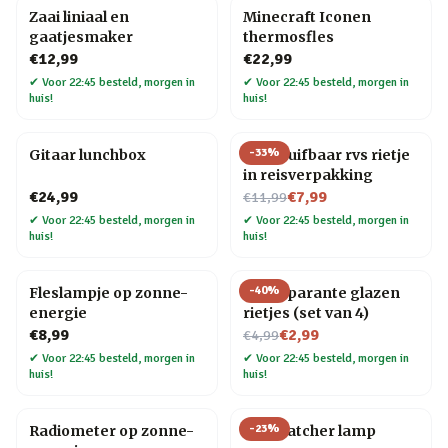
Zaai liniaal en
Minecraft Iconen
gaatjesmaker
thermosfles
€12,99
€22,99
✔
Voor 22:45 besteld, morgen in
✔
Voor 22:45 besteld, morgen in
huis!
huis!
-
33
%
Gitaar lunchbox
Uitschuifbaar rvs rietje
in reisverpakking
Nu voor
€24,99
€7,99
€11,99
✔
Voor 22:45 besteld, morgen in
✔
Voor 22:45 besteld, morgen in
huis!
huis!
-
40
%
Fleslampje op zonne-
Transparante glazen
energie
rietjes (set van 4)
Nu voor
€8,99
€2,99
€4,99
✔
Voor 22:45 besteld, morgen in
✔
Voor 22:45 besteld, morgen in
huis!
huis!
-
23
%
Radiometer op zonne-
Star Catcher lamp