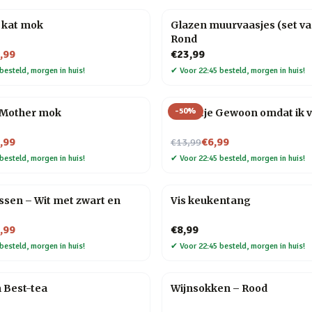
 kat mok
Glazen muurvaasjes (set va
Rond
,99
€23,99
besteld, morgen in huis!
✔
Voor 22:45 besteld, morgen in huis!
-
50
%
Mother mok
Tegeltje Gewoon omdat ik v
Nu voor
,99
€6,99
€13,99
besteld, morgen in huis!
✔
Voor 22:45 besteld, morgen in huis!
sen – Wit met zwart en
Vis keukentang
,99
€8,99
besteld, morgen in huis!
✔
Voor 22:45 besteld, morgen in huis!
Best-tea
Wijnsokken – Rood