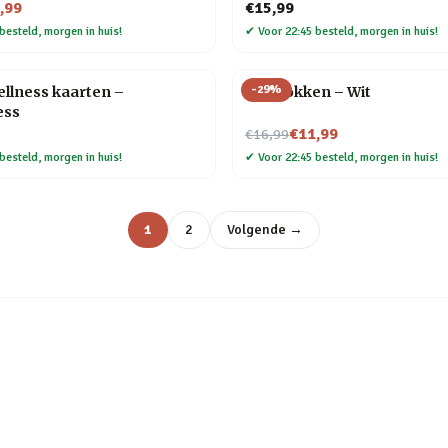
,99
€15,99
besteld, morgen in huis!
✔
Voor 22:45 besteld, morgen in huis!
-
29
%
llness kaarten –
Wijnsokken – Wit
ess
Nu voor
€11,99
€16,99
besteld, morgen in huis!
✔
Voor 22:45 besteld, morgen in huis!
1
2
Volgende →