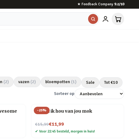
★
Feedback Company
9.2
/10
en
(
2
)
vazen
(
2
)
bloempotten
(
1
)
Sale
Tot €
10
Sorteer op
-
25
%
Awesome
Mama ik hou van jou mok
Nu voor
€11,99
€15,99
✔
Voor 22:45 besteld, morgen in huis!