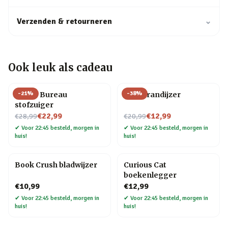
Verzenden & retourneren
⌄
Ook leuk als cadeau
-
21
%
-
38
%
Henry Bureau
BBQ brandijzer
stofzuiger
Nu voor
Nu voor
€22,99
€12,99
€28,99
€20,99
✔
Voor 22:45 besteld, morgen in
✔
Voor 22:45 besteld, morgen in
huis!
huis!
Book Crush bladwijzer
Curious Cat
boekenlegger
€10,99
€12,99
✔
Voor 22:45 besteld, morgen in
✔
Voor 22:45 besteld, morgen in
huis!
huis!