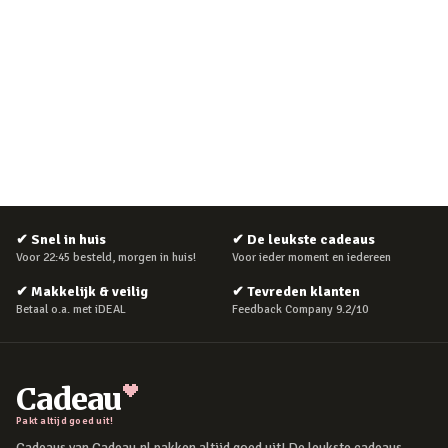
✔
Snel in huis
✔
De leukste cadeaus
Voor 22:45 besteld, morgen in huis!
Voor ieder moment en iedereen
✔
Makkelijk & veilig
✔
Tevreden klanten
Betaal o.a. met iDEAL
Feedback Company 9.2/10
Cadeau
Pakt altijd goed uit!
Cadeaus van Cadeau.nl pakken altijd goed uit! De leukste cadeaus