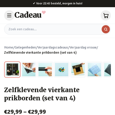
Naar hoofdinhoud
✔
Voor 22:45 besteld, morgen in huis!
Cadeau
Zoek een cadeau
Home
/
Gelegenheden
/
Verjaardagscadeaus
/
Verjaardag vrouw
/
Zelfklevende vierkante prikborden (set van 4)
Zelfklevende vierkante
prikborden (set van 4)
€29,99
–
€29,99