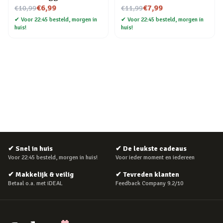
Nu voor
Nu voor
€6,99
€7,99
€10,99
€11,99
✔
Voor 22:45 besteld, morgen in
✔
Voor 22:45 besteld, morgen in
huis!
huis!
✔
Snel in huis
✔
De leukste cadeaus
Voor 22:45 besteld, morgen in huis!
Voor ieder moment en iedereen
✔
Makkelijk & veilig
✔
Tevreden klanten
Betaal o.a. met iDEAL
Feedback Company 9.2/10