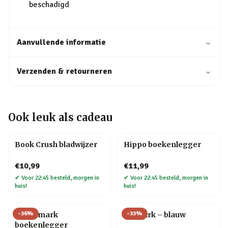
beschadigd
Aanvullende informatie
⌄
Verzenden & retourneren
⌄
Ook leuk als cadeau
Book Crush bladwijzer
Hippo boekenlegger
€10,99
€11,99
✔
Voor 22:45 besteld, morgen in
✔
Voor 22:45 besteld, morgen in
huis!
huis!
-
36
%
-
33
%
Spacemark
Zipmark – blauw
boekenlegger