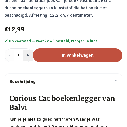
die zich aan de bladzijdes van je boek vasthoudt. Extra
dunne boekenlegger van kunststof die het boek niet
beschadigd. Afmeting: 12,2 x 4,7 centimeter.
€12,99
✔ Op voorraad —
Voor 22:45 besteld, morgen in huis!
−
Aantal
+
:
In winkelwagen
1
Beschrijving
⌄
Curious Cat boekenlegger van
Balvi
Kun je je niet zo goed herinneren waar je was
gebleven met lezen? Geen probleem: je hebt een