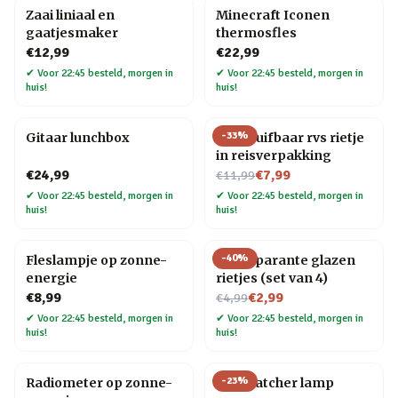
Zaai liniaal en
Minecraft Iconen
gaatjesmaker
thermosfles
€12,99
€22,99
✔
Voor 22:45 besteld, morgen in
✔
Voor 22:45 besteld, morgen in
huis!
huis!
-
33
%
Gitaar lunchbox
Uitschuifbaar rvs rietje
in reisverpakking
Nu voor
€24,99
€7,99
€11,99
✔
Voor 22:45 besteld, morgen in
✔
Voor 22:45 besteld, morgen in
huis!
huis!
-
40
%
Fleslampje op zonne-
Transparante glazen
energie
rietjes (set van 4)
Nu voor
€8,99
€2,99
€4,99
✔
Voor 22:45 besteld, morgen in
✔
Voor 22:45 besteld, morgen in
huis!
huis!
-
23
%
Radiometer op zonne-
Star Catcher lamp