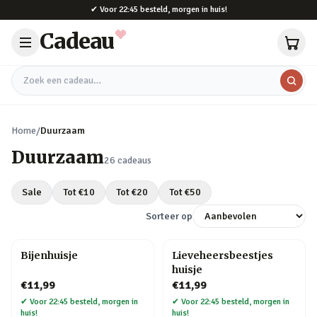
Naar hoofdinhoud
✔
Voor 22:45 besteld, morgen in huis!
Cadeau
Zoek een cadeau
Home
/
Duurzaam
Duurzaam
26
cadeaus
Sale
Tot €
10
Tot €
20
Tot €
50
Sorteer op
Bijenhuisje
Lieveheersbeestjes
huisje
€11,99
€11,99
✔
Voor 22:45 besteld, morgen in
✔
Voor 22:45 besteld, morgen in
huis!
huis!