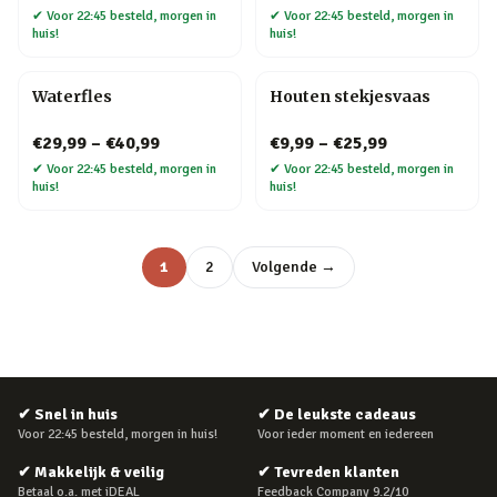
✔
Voor 22:45 besteld, morgen in
✔
Voor 22:45 besteld, morgen in
huis!
huis!
Waterfles
Houten stekjesvaas
€29,99
–
€40,99
€9,99
–
€25,99
✔
Voor 22:45 besteld, morgen in
✔
Voor 22:45 besteld, morgen in
huis!
huis!
1
2
Volgende →
✔
Snel in huis
✔
De leukste cadeaus
Voor 22:45 besteld, morgen in huis!
Voor ieder moment en iedereen
✔
Makkelijk & veilig
✔
Tevreden klanten
Betaal o.a. met iDEAL
Feedback Company 9.2/10