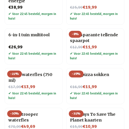
energie
Nu voor
€38,99
€19,99
€25,99
✔
Voor 22:45 besteld, morgen in
✔
Voor 22:45 besteld, morgen in
huis!
huis!
-
8
%
6-in-1 tuin multitool
Transparante tellende
spaarpot
Nu voor
€26,99
€11,99
€12,99
✔
Voor 22:45 besteld, morgen in
✔
Voor 22:45 besteld, morgen in
huis!
huis!
-
22
%
-
29
%
Platte waterfles (750
Vega pizza sokken
ml)
Nu voor
Nu voor
€13,99
€11,99
€17,99
€16,99
✔
Voor 22:45 besteld, morgen in
✔
Voor 22:45 besteld, morgen in
huis!
huis!
-
30
%
-
31
%
Stormtrooper
100 Ways To Save The
waterfles
Planet kaarten
Nu voor
Nu voor
€49,69
€10,99
€70,99
€15,99