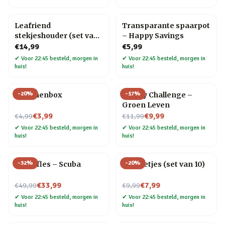
Leafriend
Transparante spaarpot
stekjeshouder (set van
– Happy Savings
3)
€14,99
€5,99
✔
Voor 22:45 besteld, morgen in
✔
Voor 22:45 besteld, morgen in
huis!
huis!
-
20
%
-
17
%
Bananenbox
30 Day Challenge –
Groen Leven
Nu voor
Nu voor
€3,99
€9,99
€4,99
€11,99
✔
Voor 22:45 besteld, morgen in
✔
Voor 22:45 besteld, morgen in
huis!
huis!
-
32
%
-
20
%
Waterfles – Scuba
RVS rietjes (set van 10)
Nu voor
Nu voor
€33,99
€7,99
€49,99
€9,99
✔
Voor 22:45 besteld, morgen in
✔
Voor 22:45 besteld, morgen in
huis!
huis!