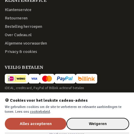
KLANTENSERVICE
Klantenservice
Retourneren
Bestelling herroepen
Over Cadeau.nl
Algemene voorwaarden
Privacy & cookies
VEILIG BETALEN
iDEAL, creditcard, PayPal of Billink achteraf betalen
BEZORGING
🍪 Cookies voor het leukste cadeau-advies
We gebruiken cookies om de site te verbeteren en relevante aanbiedingen te
Voor 22:45 besteld, morgen in huis. Tot 365 dagen retourneren.
tonen. Lees ons
cookiebeleid
.
Alles accepteren
Weigeren
©
2026
Cadeau.nl — Alle rechten voorbehouden