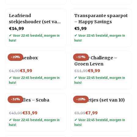
Leafriend
Transparante spaarpot
stekjeshouder (set van
– Happy Savings
3)
€14,99
€5,99
✔
Voor 22:45 besteld, morgen in
✔
Voor 22:45 besteld, morgen in
huis!
huis!
-
20
%
-
17
%
Bananenbox
30 Day Challenge –
Groen Leven
Nu voor
Nu voor
€3,99
€9,99
€4,99
€11,99
✔
Voor 22:45 besteld, morgen in
✔
Voor 22:45 besteld, morgen in
huis!
huis!
-
32
%
-
20
%
Waterfles – Scuba
RVS rietjes (set van 10)
Nu voor
Nu voor
€33,99
€7,99
€49,99
€9,99
✔
Voor 22:45 besteld, morgen in
✔
Voor 22:45 besteld, morgen in
huis!
huis!