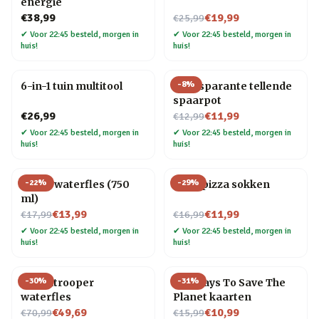
energie
Nu voor
€38,99
€19,99
€25,99
✔
Voor 22:45 besteld, morgen in
✔
Voor 22:45 besteld, morgen in
huis!
huis!
-
8
%
6-in-1 tuin multitool
Transparante tellende
spaarpot
Nu voor
€26,99
€11,99
€12,99
✔
Voor 22:45 besteld, morgen in
✔
Voor 22:45 besteld, morgen in
huis!
huis!
-
22
%
-
29
%
Platte waterfles (750
Vega pizza sokken
ml)
Nu voor
Nu voor
€13,99
€11,99
€17,99
€16,99
✔
Voor 22:45 besteld, morgen in
✔
Voor 22:45 besteld, morgen in
huis!
huis!
-
30
%
-
31
%
Stormtrooper
100 Ways To Save The
waterfles
Planet kaarten
Nu voor
Nu voor
€49,69
€10,99
€70,99
€15,99