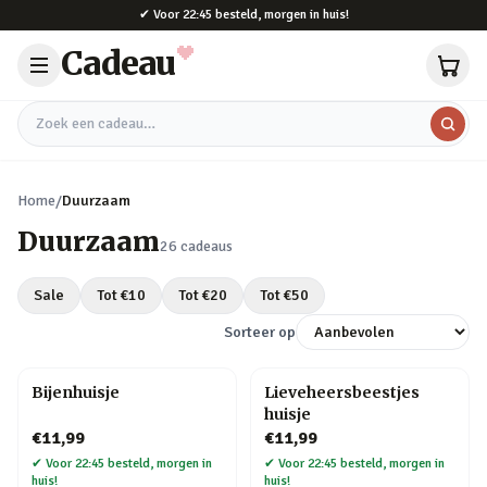
Naar hoofdinhoud
✔
Voor 22:45 besteld, morgen in huis!
Cadeau
Zoek een cadeau
Home
/
Duurzaam
Duurzaam
26
cadeaus
Sale
Tot €
10
Tot €
20
Tot €
50
Sorteer op
Bijenhuisje
Lieveheersbeestjes
huisje
€11,99
€11,99
✔
Voor 22:45 besteld, morgen in
✔
Voor 22:45 besteld, morgen in
huis!
huis!