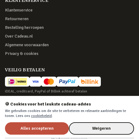
KLANTENSERVICE
Klantenservice
Retourneren
Bestelling herroepen
Over Cadeau.nl
Algemene voorwaarden
Privacy & cookies
VEILIG BETALEN
iDEAL, creditcard, PayPal of Billink achteraf betalen
BEZORGING
🍪 Cookies voor het leukste cadeau-advies
We gebruiken cookies om de site te verbeteren en relevante aanbiedingen te
Voor 22:45 besteld, morgen in huis. Tot 365 dagen retourneren.
tonen. Lees ons
cookiebeleid
.
Alles accepteren
Weigeren
©
2026
Cadeau.nl — Alle rechten voorbehouden