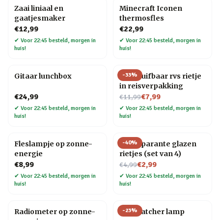
Zaai liniaal en
Minecraft Iconen
gaatjesmaker
thermosfles
€12,99
€22,99
✔
Voor 22:45 besteld, morgen in
✔
Voor 22:45 besteld, morgen in
huis!
huis!
-
33
%
Gitaar lunchbox
Uitschuifbaar rvs rietje
in reisverpakking
Nu voor
€24,99
€7,99
€11,99
✔
Voor 22:45 besteld, morgen in
✔
Voor 22:45 besteld, morgen in
huis!
huis!
-
40
%
Fleslampje op zonne-
Transparante glazen
energie
rietjes (set van 4)
Nu voor
€8,99
€2,99
€4,99
✔
Voor 22:45 besteld, morgen in
✔
Voor 22:45 besteld, morgen in
huis!
huis!
-
23
%
Radiometer op zonne-
Star Catcher lamp