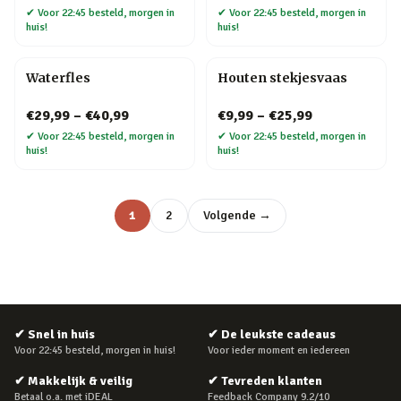
✔
Voor 22:45 besteld, morgen in
✔
Voor 22:45 besteld, morgen in
huis!
huis!
Waterfles
Houten stekjesvaas
€29,99
–
€40,99
€9,99
–
€25,99
✔
Voor 22:45 besteld, morgen in
✔
Voor 22:45 besteld, morgen in
huis!
huis!
1
2
Volgende →
✔
Snel in huis
✔
De leukste cadeaus
Voor 22:45 besteld, morgen in huis!
Voor ieder moment en iedereen
✔
Makkelijk & veilig
✔
Tevreden klanten
Betaal o.a. met iDEAL
Feedback Company 9.2/10