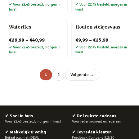
✔
Voor 22:45 besteld, morgen in
✔
Voor 22:45 besteld, morgen in
huis!
huis!
Waterfles
Houten stekjesvaas
€29,99
–
€40,99
€9,99
–
€25,99
✔
Voor 22:45 besteld, morgen in
✔
Voor 22:45 besteld, morgen in
huis!
huis!
1
2
Volgende →
✔
Snel in huis
✔
De leukste cadeaus
Voor 22:45 besteld, morgen in huis!
Voor ieder moment en iedereen
✔
Makkelijk & veilig
✔
Tevreden klanten
Betaal o.a. met iDEAL
Feedback Company 9.2/10