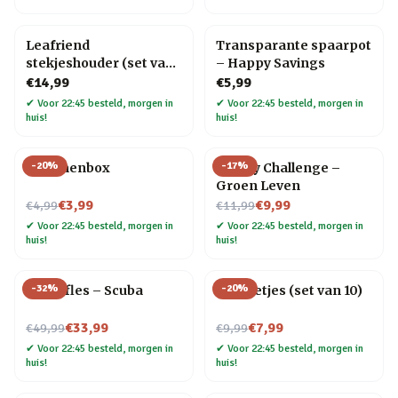
Leafriend
Transparante spaarpot
stekjeshouder (set van
– Happy Savings
3)
€14,99
€5,99
✔
Voor 22:45 besteld, morgen in
✔
Voor 22:45 besteld, morgen in
huis!
huis!
-
20
%
-
17
%
Bananenbox
30 Day Challenge –
Groen Leven
Nu voor
Nu voor
€3,99
€9,99
€4,99
€11,99
✔
Voor 22:45 besteld, morgen in
✔
Voor 22:45 besteld, morgen in
huis!
huis!
-
32
%
-
20
%
Waterfles – Scuba
RVS rietjes (set van 10)
Nu voor
Nu voor
€33,99
€7,99
€49,99
€9,99
✔
Voor 22:45 besteld, morgen in
✔
Voor 22:45 besteld, morgen in
huis!
huis!