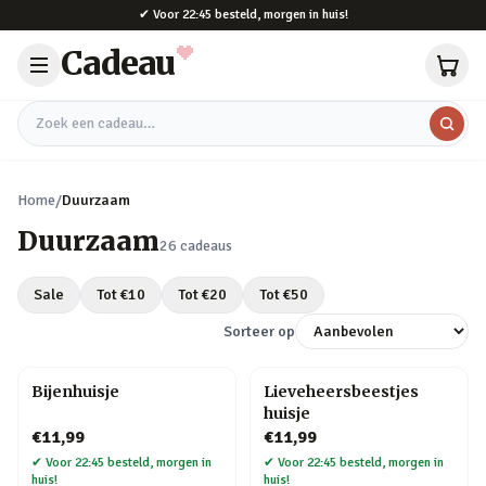
Naar hoofdinhoud
✔
Voor 22:45 besteld, morgen in huis!
Cadeau
Zoek een cadeau
Home
/
Duurzaam
Duurzaam
26
cadeaus
Sale
Tot €
10
Tot €
20
Tot €
50
Sorteer op
Bijenhuisje
Lieveheersbeestjes
huisje
€11,99
€11,99
✔
Voor 22:45 besteld, morgen in
✔
Voor 22:45 besteld, morgen in
huis!
huis!