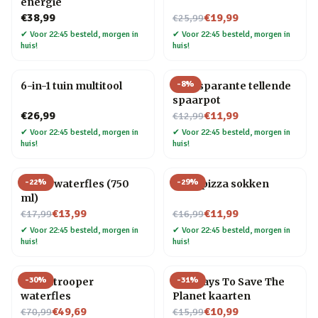
energie
Nu voor
€38,99
€19,99
€25,99
✔
Voor 22:45 besteld, morgen in
✔
Voor 22:45 besteld, morgen in
huis!
huis!
-
8
%
6-in-1 tuin multitool
Transparante tellende
spaarpot
Nu voor
€26,99
€11,99
€12,99
✔
Voor 22:45 besteld, morgen in
✔
Voor 22:45 besteld, morgen in
huis!
huis!
-
22
%
-
29
%
Platte waterfles (750
Vega pizza sokken
ml)
Nu voor
Nu voor
€13,99
€11,99
€17,99
€16,99
✔
Voor 22:45 besteld, morgen in
✔
Voor 22:45 besteld, morgen in
huis!
huis!
-
30
%
-
31
%
Stormtrooper
100 Ways To Save The
waterfles
Planet kaarten
Nu voor
Nu voor
€49,69
€10,99
€70,99
€15,99