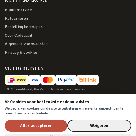
KLANTENSERVICE
Klantenservice
Retourneren
Bestelling herroepen
Over Cadeau.nl
Algemene voorwaarden
Privacy & cookies
VEILIG BETALEN
iDEAL, creditcard, PayPal of Billink achteraf betalen
BEZORGING
🍪 Cookies voor het leukste cadeau-advies
We gebruiken cookies om de site te verbeteren en relevante aanbiedingen te
Voor 22:45 besteld, morgen in huis. Tot 365 dagen retourneren.
tonen. Lees ons
cookiebeleid
.
Alles accepteren
Weigeren
©
2026
Cadeau.nl — Alle rechten voorbehouden