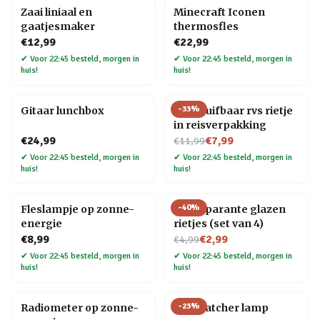
Zaai liniaal en
Minecraft Iconen
gaatjesmaker
thermosfles
€12,99
€22,99
✔
Voor 22:45 besteld, morgen in
✔
Voor 22:45 besteld, morgen in
huis!
huis!
-
33
%
Gitaar lunchbox
Uitschuifbaar rvs rietje
in reisverpakking
Nu voor
€24,99
€7,99
€11,99
✔
Voor 22:45 besteld, morgen in
✔
Voor 22:45 besteld, morgen in
huis!
huis!
-
40
%
Fleslampje op zonne-
Transparante glazen
energie
rietjes (set van 4)
Nu voor
€8,99
€2,99
€4,99
✔
Voor 22:45 besteld, morgen in
✔
Voor 22:45 besteld, morgen in
huis!
huis!
-
23
%
Radiometer op zonne-
Star Catcher lamp