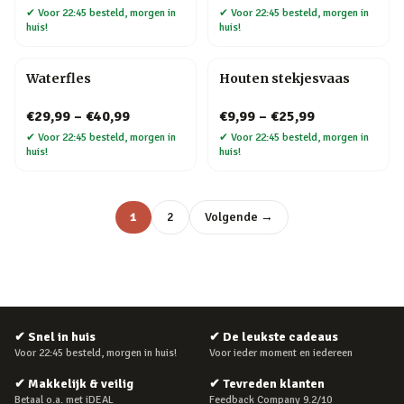
✔
Voor 22:45 besteld, morgen in
✔
Voor 22:45 besteld, morgen in
huis!
huis!
Waterfles
Houten stekjesvaas
€29,99
–
€40,99
€9,99
–
€25,99
✔
Voor 22:45 besteld, morgen in
✔
Voor 22:45 besteld, morgen in
huis!
huis!
1
2
Volgende →
✔
Snel in huis
✔
De leukste cadeaus
Voor 22:45 besteld, morgen in huis!
Voor ieder moment en iedereen
✔
Makkelijk & veilig
✔
Tevreden klanten
Betaal o.a. met iDEAL
Feedback Company 9.2/10