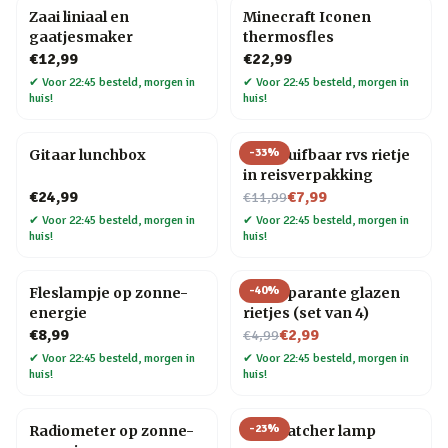
Zaai liniaal en
Minecraft Iconen
gaatjesmaker
thermosfles
€12,99
€22,99
✔
Voor 22:45 besteld, morgen in
✔
Voor 22:45 besteld, morgen in
huis!
huis!
-
33
%
Gitaar lunchbox
Uitschuifbaar rvs rietje
in reisverpakking
Nu voor
€24,99
€7,99
€11,99
✔
Voor 22:45 besteld, morgen in
✔
Voor 22:45 besteld, morgen in
huis!
huis!
-
40
%
Fleslampje op zonne-
Transparante glazen
energie
rietjes (set van 4)
Nu voor
€8,99
€2,99
€4,99
✔
Voor 22:45 besteld, morgen in
✔
Voor 22:45 besteld, morgen in
huis!
huis!
-
23
%
Radiometer op zonne-
Star Catcher lamp