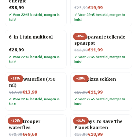
energie
Nu voor
€38,99
€19,99
€25,99
✔
Voor 22:45 besteld, morgen in
✔
Voor 22:45 besteld, morgen in
huis!
huis!
-
8
%
6-in-1 tuin multitool
Transparante tellende
spaarpot
Nu voor
€26,99
€11,99
€12,99
✔
Voor 22:45 besteld, morgen in
✔
Voor 22:45 besteld, morgen in
huis!
huis!
-
22
%
-
29
%
Platte waterfles (750
Vega pizza sokken
ml)
Nu voor
Nu voor
€13,99
€11,99
€17,99
€16,99
✔
Voor 22:45 besteld, morgen in
✔
Voor 22:45 besteld, morgen in
huis!
huis!
-
30
%
-
31
%
Stormtrooper
100 Ways To Save The
waterfles
Planet kaarten
Nu voor
Nu voor
€49,69
€10,99
€70,99
€15,99