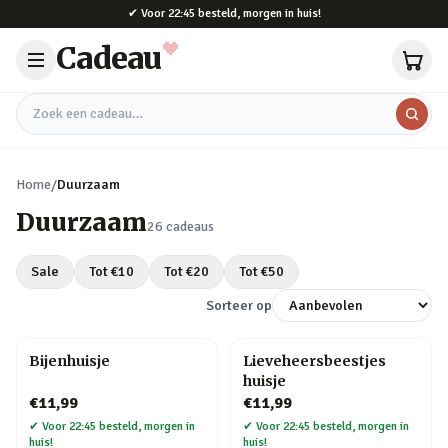
Naar hoofdinhoud
✔
Voor 22:45 besteld, morgen in huis!
Cadeau
Zoek een cadeau
Home
/
Duurzaam
Duurzaam
26
cadeaus
Sale
Tot €
10
Tot €
20
Tot €
50
Sorteer op
Bijenhuisje
Lieveheersbeestjes
huisje
€11,99
€11,99
✔
Voor 22:45 besteld, morgen in
✔
Voor 22:45 besteld, morgen in
huis!
huis!