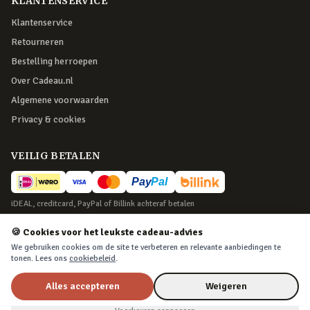
KLANTENSERVICE
Klantenservice
Retourneren
Bestelling herroepen
Over Cadeau.nl
Algemene voorwaarden
Privacy & cookies
VEILIG BETALEN
iDEAL, creditcard, PayPal of Billink achteraf betalen
BEZORGING
🍪 Cookies voor het leukste cadeau-advies
We gebruiken cookies om de site te verbeteren en relevante aanbiedingen te
Voor 22:45 besteld, morgen in huis. Tot 365 dagen retourneren.
tonen. Lees ons
cookiebeleid
.
Alles accepteren
Weigeren
©
2026
Cadeau.nl — Alle rechten voorbehouden