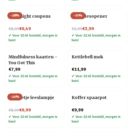
-
28
%
-
33
%
Date night coupons
Fiets flesopener
Nu voor
Nu voor
€6,49
€3,99
€8,99
€5,99
✔
Voor 22:45 besteld, morgen in
✔
Voor 22:45 besteld, morgen in
huis!
huis!
Mindfulness kaarten –
Kettlebell mok
You Got This
€7,99
€11,99
✔
Voor 22:45 besteld, morgen in
✔
Voor 22:45 besteld, morgen in
huis!
huis!
-
22
%
Mannetje leeslampje
Koffer spaarpot
Nu voor
€6,99
€9,99
€8,99
✔
Voor 22:45 besteld, morgen in
✔
Voor 22:45 besteld, morgen in
huis!
huis!