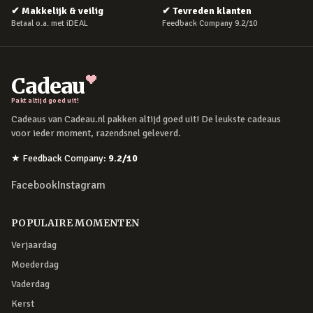
✔
Makkelijk & veilig
✔
Tevreden klanten
Betaal o.a. met iDEAL
Feedback Company 9.2/10
Cadeau
Pakt altijd goed uit!
Cadeaus van Cadeau.nl pakken altijd goed uit! De leukste cadeaus
voor ieder moment, razendsnel geleverd.
★
Feedback Company
:
9.2
/10
Facebook
Instagram
POPULAIRE MOMENTEN
Verjaardag
Moederdag
Vaderdag
Kerst