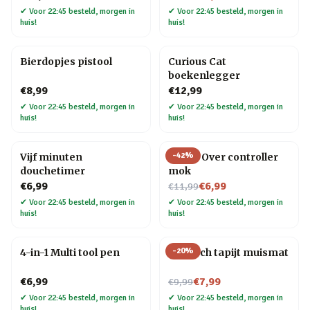
✔
Voor 22:45 besteld, morgen in
✔
Voor 22:45 besteld, morgen in
huis!
huis!
Bierdopjes pistool
Curious Cat
boekenlegger
€8,99
€12,99
✔
Voor 22:45 besteld, morgen in
✔
Voor 22:45 besteld, morgen in
huis!
huis!
-
42
%
Vijf minuten
Game Over controller
douchetimer
mok
Nu voor
€6,99
€6,99
€11,99
✔
Voor 22:45 besteld, morgen in
✔
Voor 22:45 besteld, morgen in
huis!
huis!
-
20
%
4-in-1 Multi tool pen
Perzisch tapijt muismat
Nu voor
€6,99
€7,99
€9,99
✔
Voor 22:45 besteld, morgen in
✔
Voor 22:45 besteld, morgen in
huis!
huis!