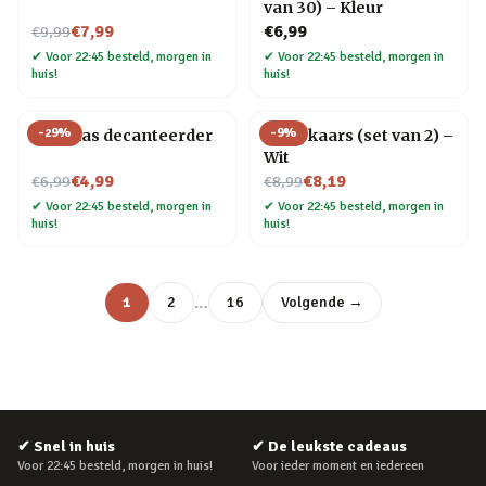
van 30) – Kleur
Nu voor
€7,99
€6,99
€9,99
✔
Voor 22:45 besteld, morgen in
✔
Voor 22:45 besteld, morgen in
huis!
huis!
-
29
%
-
9
%
Wijnglas decanteerder
Druipkaars (set van 2) –
Wit
Nu voor
Nu voor
€4,99
€8,19
€6,99
€8,99
✔
Voor 22:45 besteld, morgen in
✔
Voor 22:45 besteld, morgen in
huis!
huis!
…
1
2
16
Volgende →
✔
Snel in huis
✔
De leukste cadeaus
Voor 22:45 besteld, morgen in huis!
Voor ieder moment en iedereen