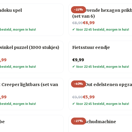
-
22
%
udoku spel
Zelfklevende hexagon prik
(set van 6)
Nu voor
€6,99
€8,99
besteld, morgen in huis!
✔
Voor 22:45 besteld, morgen in huis!
nkel puzzel (1000 stukjes)
Fietsstuur eendje
,99
€9,99
besteld, morgen in huis!
✔
Voor 22:45 besteld, morgen in huis!
-
40
%
 Creeper lightbars (set van
Dig It Out edelstenen opgr
Nu voor
,99
€5,99
€9,99
besteld, morgen in huis!
✔
Voor 22:45 besteld, morgen in huis!
-
27
%
ube
Kaartschudmachine