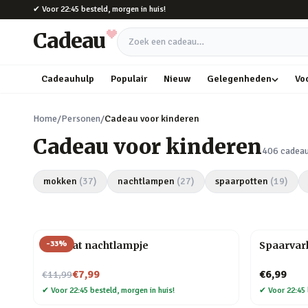
Naar hoofdinhoud
✔
Voor 22:45 besteld, morgen in huis!
Cadeau
Zoek een cadeau
Cadeauhulp
Populair
Nieuw
Gelegenheden
Vo
Home
/
Personen
/
Cadeau voor kinderen
Cadeau voor kinderen
406
cadea
mokken
(
37
)
nachtlampen
(
27
)
spaarpotten
(
19
)
-
33
%
Mini kat nachtlampje
Spaarvar
Nu voor
€7,99
€6,99
€11,99
✔
Voor 22:45 besteld, morgen in huis!
✔
Voor 22:45 