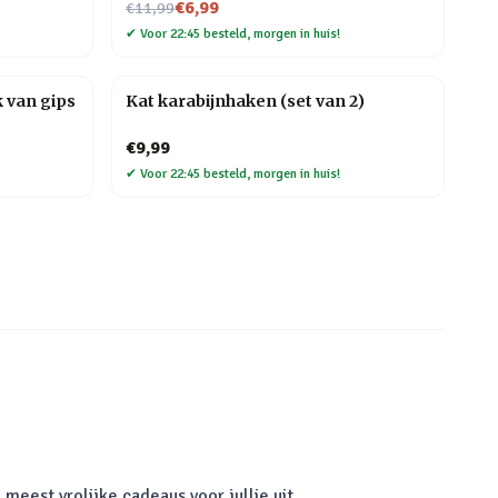
Nu voor
€6,99
€11,99
✔
Voor 22:45 besteld, morgen in huis!
 van gips
Kat karabijnhaken (set van 2)
€9,99
✔
Voor 22:45 besteld, morgen in huis!
meest vrolijke cadeaus voor jullie uit.