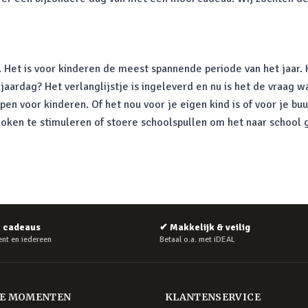
. Het is voor kinderen de meest spannende periode van het jaar. K
rjaardag? Het verlanglijstje is ingeleverd en nu is het de vraag 
open voor kinderen. Of het nou voor je eigen kind is of voor je b
ken te stimuleren of stoere schoolspullen om het naar school g
e cadeaus
✔
Makkelijk & veilig
nt en iedereen
Betaal o.a. met iDEAL
RE MOMENTEN
KLANTENSERVICE