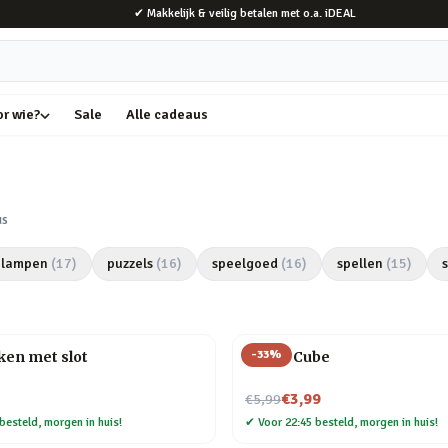
✔ Makkelijk & veilig betalen met o.a. iDEAL
or wie?
Sale
Alle cadeaus
us
lampen
(
17
)
puzzels
(
16
)
speelgoed
(
16
)
spellen
(
15
)
-
33
%
ken met slot
Magic Cube
Nu voor
€3,99
€5,99
besteld, morgen in huis!
✔
Voor 22:45 besteld, morgen in huis!