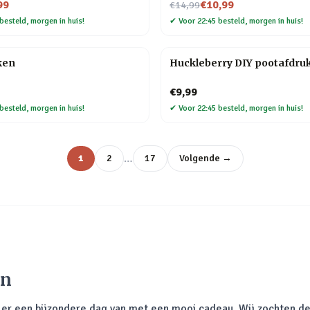
Nu voor
99
€10,99
€14,99
besteld, morgen in huis!
✔
Voor 22:45 besteld, morgen in huis!
ken
Huckleberry DIY pootafdruk
€9,99
besteld, morgen in huis!
✔
Voor 22:45 besteld, morgen in huis!
…
1
2
17
Volgende →
en
ak er een bijzondere dag van met een mooi cadeau. Wij zochten de 