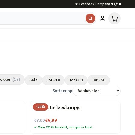
★
Feedback Company
9.2
/10
sokken
(
14
)
Sale
Tot €
10
Tot €
20
Tot €
50
Sorteer op
-
22
%
Mannetje leeslampje
Nu voor
€6,99
€8,99
✔
Voor 22:45 besteld, morgen in huis!