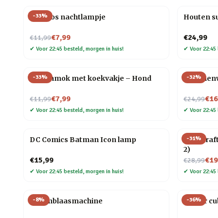
-
33
%
Mini vos nachtlampje
Houten s
Nu voor
€7,99
€24,99
€11,99
✔
Voor 22:45 besteld, morgen in huis!
✔
Voor 22:45 
-
33
%
-
32
%
Dierenmok met koekvakje – Hond
Bloemenwi
Nu voor
Nu voor
€7,99
€16
€11,99
€24,99
✔
Voor 22:45 besteld, morgen in huis!
✔
Voor 22:45 
-
31
%
DC Comics Batman Icon lamp
Minecraft
2)
Nu voor
€15,99
€19
€28,99
✔
Voor 22:45 besteld, morgen in huis!
✔
Voor 22:45 
-
8
%
-
36
%
Bellenblaasmachine
Finger c