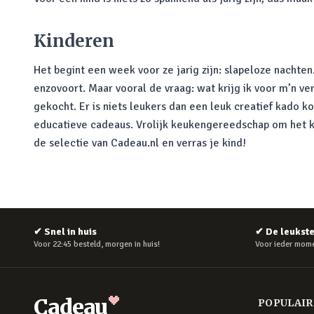
Kinderen
Het begint een week voor ze jarig zijn: slapeloze nachten
enzovoort. Maar vooral de vraag: wat krijg ik voor m’n ve
gekocht. Er is niets leukers dan een leuk creatief kado k
educatieve cadeaus. Vrolijk keukengereedschap om het ko
de selectie van Cadeau.nl en verras je kind!
✔
Snel in huis
✔
De leukst
Voor 22:45 besteld, morgen in huis!
Voor ieder mome
Cadeau
POPULAI