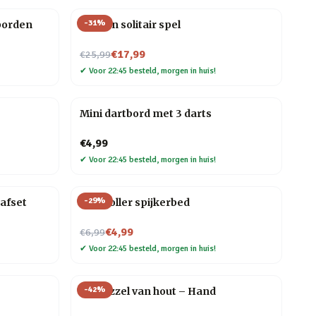
-
31
%
borden
Houten solitair spel
Nu voor
€17,99
€25,99
✔
Voor 22:45 besteld, morgen in huis!
Mini dartbord met 3 darts
€4,99
✔
Voor 22:45 besteld, morgen in huis!
-
29
%
aafset
Controller spijkerbed
Nu voor
€4,99
€6,99
✔
Voor 22:45 besteld, morgen in huis!
-
42
%
3D puzzel van hout – Hand