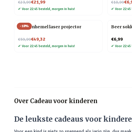
Nu voor
Nu voor
€21,99
€6,
€23,99
€10,99
✔
Voor 22:45 besteld, morgen in huis!
✔
Voor 22:45 
-
18
%
Sterrenhemel laser projector
Beer sok
Nu voor
€49,32
€6,99
€59,99
✔
Voor 22:45 besteld, morgen in huis!
✔
Voor 22:45 
Over
Cadeau voor kinderen
De leukste cadeaus voor kinder
Voor een kind is niets zo spannend als jarig zijn, dus ma