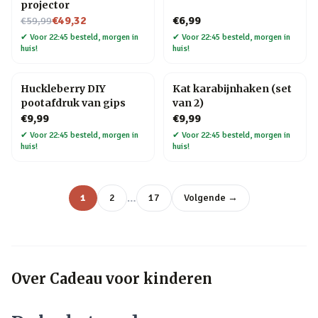
projector
Nu voor
€49,32
€6,99
€59,99
✔
Voor 22:45 besteld, morgen in
✔
Voor 22:45 besteld, morgen in
huis!
huis!
Huckleberry DIY
Kat karabijnhaken (set
pootafdruk van gips
van 2)
€9,99
€9,99
✔
Voor 22:45 besteld, morgen in
✔
Voor 22:45 besteld, morgen in
huis!
huis!
…
1
2
17
Volgende →
Over
Cadeau voor kinderen