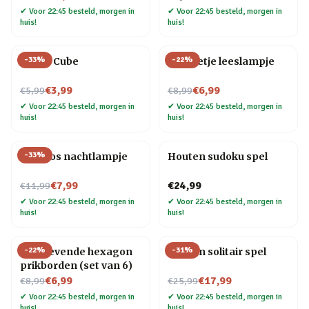
✔
Voor 22:45 besteld, morgen in
✔
Voor 22:45 besteld, morgen in
huis!
huis!
-
33
%
-
22
%
Magic Cube
Mannetje leeslampje
Nu voor
Nu voor
€3,99
€6,99
€5,99
€8,99
✔
Voor 22:45 besteld, morgen in
✔
Voor 22:45 besteld, morgen in
huis!
huis!
-
33
%
Mini vos nachtlampje
Houten sudoku spel
Nu voor
€7,99
€24,99
€11,99
✔
Voor 22:45 besteld, morgen in
✔
Voor 22:45 besteld, morgen in
huis!
huis!
-
22
%
-
31
%
Zelfklevende hexagon
Houten solitair spel
prikborden (set van 6)
Nu voor
Nu voor
€6,99
€17,99
€8,99
€25,99
✔
Voor 22:45 besteld, morgen in
✔
Voor 22:45 besteld, morgen in
huis!
huis!