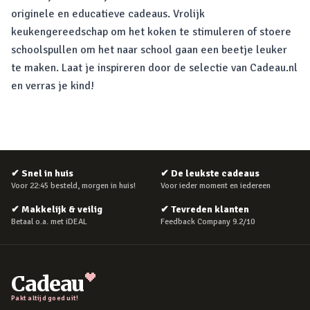
originele en educatieve cadeaus. Vrolijk
keukengereedschap om het koken te stimuleren of stoere
schoolspullen om het naar school gaan een beetje leuker
te maken. Laat je inspireren door de selectie van Cadeau.nl
en verras je kind!
✔
Snel in huis
✔
De leukste cadeaus
Voor 22:45 besteld, morgen in huis!
Voor ieder moment en iedereen
✔
Makkelijk & veilig
✔
Tevreden klanten
Betaal o.a. met iDEAL
Feedback Company 9.2/10
Cadeau
Pakt altijd goed uit!