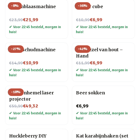
-
8
%
-
36
%
Bellenblaasmachine
Finger cube
Nu voor
Nu voor
€21,99
€6,99
€23,99
€10,99
✔
Voor 22:45 besteld, morgen in
✔
Voor 22:45 besteld, morgen in
huis!
huis!
-
27
%
-
42
%
Kaartschudmachine
3D puzzel van hout –
Hand
Nu voor
Nu voor
€10,99
€6,99
€14,99
€11,99
✔
Voor 22:45 besteld, morgen in
✔
Voor 22:45 besteld, morgen in
huis!
huis!
-
18
%
Sterrenhemel laser
Beer sokken
projector
Nu voor
€49,32
€6,99
€59,99
✔
Voor 22:45 besteld, morgen in
✔
Voor 22:45 besteld, morgen in
huis!
huis!
Huckleberry DIY
Kat karabijnhaken (set