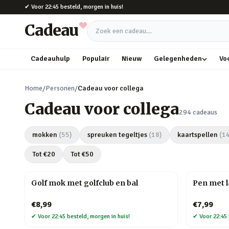
Naar hoofdinhoud
✔
Voor 22:45 besteld, morgen in huis!
Cadeau
Zoek een cadeau
Cadeauhulp
Populair
Nieuw
Gelegenheden
Vo
Home
/
Personen
/
Cadeau voor collega
Cadeau voor collega
294
cadeaus
mokken
(
55
)
spreuken tegeltjes
(
18
)
kaartspellen
(
1
Tot €
20
Tot €
50
Golf mok met golfclub en bal
Pen met 
€8,99
€7,99
✔
Voor 22:45 besteld, morgen in huis!
✔
Voor 22:45 