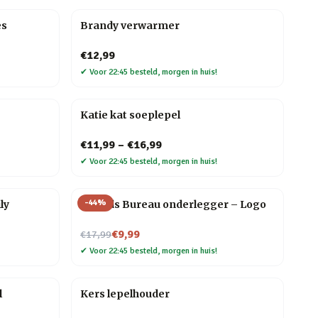
es
Brandy verwarmer
€12,99
✔
Voor 22:45 besteld, morgen in huis!
Katie kat soeplepel
€11,99
–
€16,99
✔
Voor 22:45 besteld, morgen in huis!
-
44
%
ly
Friends Bureau onderlegger – Logo
Nu voor
€9,99
€17,99
✔
Voor 22:45 besteld, morgen in huis!
l
Kers lepelhouder