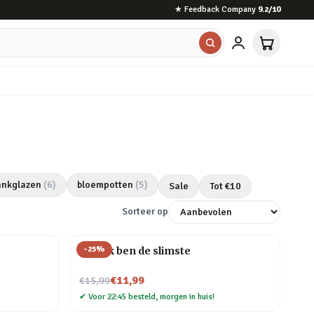
★
Feedback Company
9.2
/10
ankglazen
(
6
)
bloempotten
(
5
)
Sale
Tot €
10
Sorteer op
-
25
%
Mok Ik ben de slimste
Nu voor
€11,99
€15,99
✔
Voor 22:45 besteld, morgen in huis!