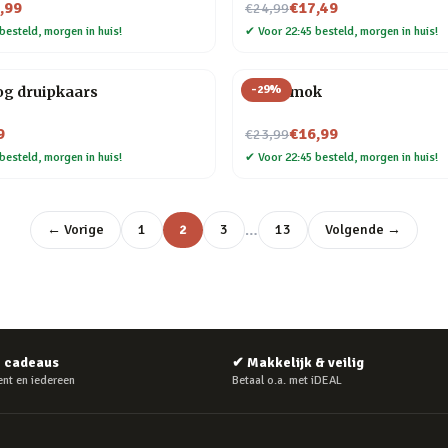
Nu voor
,99
€17,49
€24,99
besteld, morgen in huis!
✔
Voor 22:45 besteld, morgen in huis!
-
29
%
g druipkaars
Taart mok
Nu voor
9
€16,99
€23,99
besteld, morgen in huis!
✔
Voor 22:45 besteld, morgen in huis!
…
← Vorige
1
2
3
13
Volgende →
e cadeaus
✔
Makkelijk & veilig
nt en iedereen
Betaal o.a. met iDEAL