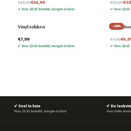
Nu voor
Nu voor
€14,99
€10
€15,99
€15,99
✔
Voor 22:45 besteld, morgen in huis!
✔
Voor 22:45 
-
38
%
Vinyl sokken
Regenboo
Nu voor
€7,99
€4,9
€7,99
✔
Voor 22:45 besteld, morgen in huis!
✔
Voor 22:45 
✔
Snel in huis
✔
De leukst
Voor 22:45 besteld, morgen in huis!
Voor ieder mome