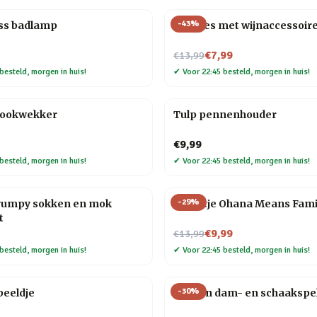
-
43
%
ess badlamp
Wijnfles met wijnaccessoir
Nu voor
€7,99
€13,99
besteld, morgen in huis!
✔
Voor 22:45 besteld, morgen in huis!
kookwekker
Tulp pennenhouder
€9,99
besteld, morgen in huis!
✔
Voor 22:45 besteld, morgen in huis!
-
29
%
rumpy sokken en mok
Tegeltje Ohana Means Fami
t
Nu voor
€9,99
€13,99
besteld, morgen in huis!
✔
Voor 22:45 besteld, morgen in huis!
-
30
%
beeldje
Houten dam- en schaakspe