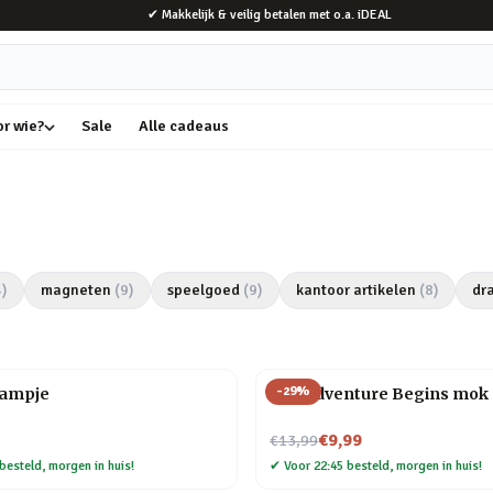
✔ Makkelijk & veilig betalen met o.a. iDEAL
or wie?
Sale
Alle cadeaus
4
)
magneten
(
9
)
speelgoed
(
9
)
kantoor artikelen
(
8
)
dr
-
29
%
lampje
The Adventure Begins mok
Nu voor
€9,99
€13,99
besteld, morgen in huis!
✔
Voor 22:45 besteld, morgen in huis!