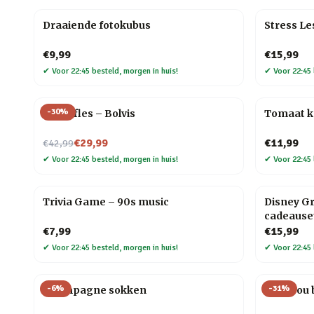
Draaiende fotokubus
Stress L
€9,99
€15,99
✔
Voor 22:45 besteld, morgen in huis!
✔
Voor 22:45 
-
30
%
Waterfles – Bolvis
Tomaat 
Nu voor
€29,99
€11,99
€42,99
✔
Voor 22:45 besteld, morgen in huis!
✔
Voor 22:45 
Trivia Game – 90s music
Disney G
cadeause
€7,99
€15,99
✔
Voor 22:45 besteld, morgen in huis!
✔
Voor 22:45 
-
6
%
-
31
%
Champagne sokken
Love you 