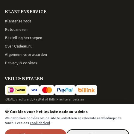
KLANTENSERVICE
Klantenservice
Retourneren
Bestelling herroepen
Over Cadeau.nl
Algemene voorwaarden
Privacy & cookies
VEILIG BETALEN
iDEAL, creditcard, PayPal of Billink achteraf betalen
BEZORGING
🍪 Cookies voor het leukste cadeau-advies
We gebruiken cookies om de site te verbeteren en relevante aanbiedingen te
Voor 22:45 besteld, morgen in huis. Tot 365 dagen retourneren.
tonen. Lees ons
cookiebeleid
.