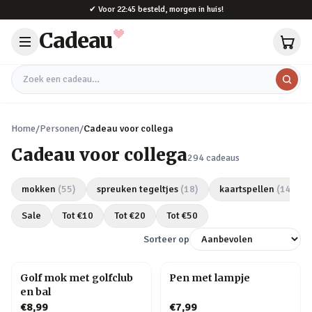
Naar hoofdinhoud
✔
Voor 22:45 besteld, morgen in huis!
Cadeau
Zoek een cadeau
Home
/
Personen
/
Cadeau voor collega
Cadeau voor collega
294
cadeaus
mokken
(
55
)
spreuken tegeltjes
(
18
)
kaartspellen
(
14
)
Sale
Tot €
10
Tot €
20
Tot €
50
Sorteer op
Golf mok met golfclub
Pen met lampje
en bal
€8,99
€7,99