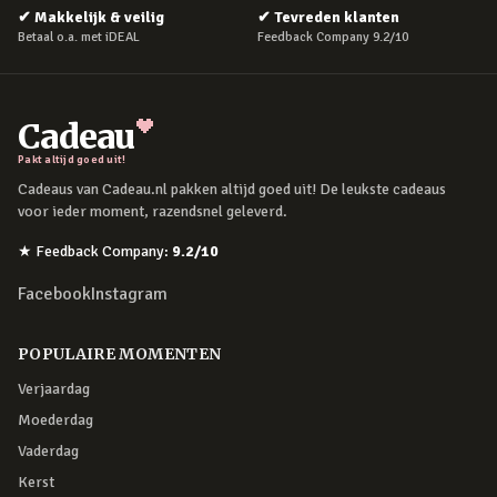
✔
Makkelijk & veilig
✔
Tevreden klanten
Betaal o.a. met iDEAL
Feedback Company 9.2/10
Cadeau
Pakt altijd goed uit!
Cadeaus van Cadeau.nl pakken altijd goed uit! De leukste cadeaus
voor ieder moment, razendsnel geleverd.
★
Feedback Company
:
9.2
/10
Facebook
Instagram
POPULAIRE MOMENTEN
Verjaardag
Moederdag
Vaderdag
Kerst