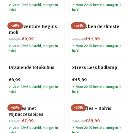
✔
Voor 22:45 besteld, morgen in
✔
Voor 22:45 besteld, morgen in
huis!
huis!
-
29
%
-
25
%
The Adventure Begins
Mok Ik ben de slimste
mok
Nu voor
Nu voor
€9,99
€11,99
€13,99
€15,99
✔
Voor 22:45 besteld, morgen in
✔
Voor 22:45 besteld, morgen in
huis!
huis!
Draaiende fotokubus
Stress Less badlamp
€9,99
€15,99
✔
Voor 22:45 besteld, morgen in
✔
Voor 22:45 besteld, morgen in
huis!
huis!
-
43
%
-
30
%
Wijnfles met
Waterfles – Bolvis
wijnaccessoires
Nu voor
Nu voor
€7,99
€29,99
€13,99
€42,99
✔
Voor 22:45 besteld, morgen in
✔
Voor 22:45 besteld, morgen in
huis!
huis!