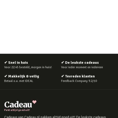
✔
Snel in huis
✔
De leukste cadeaus
Voor 22:45 besteld, morgen in huis!
Voor ieder moment en iedereen
✔
Makkelijk & veilig
✔
Tevreden klanten
Betaal o.a. met iDEAL
Feedback Company 9.2/10
Cadeau
Pakt altijd goed uit!
Cadeaus van Cadeau.nl pakken altijd goed uit! De leukste cadeaus