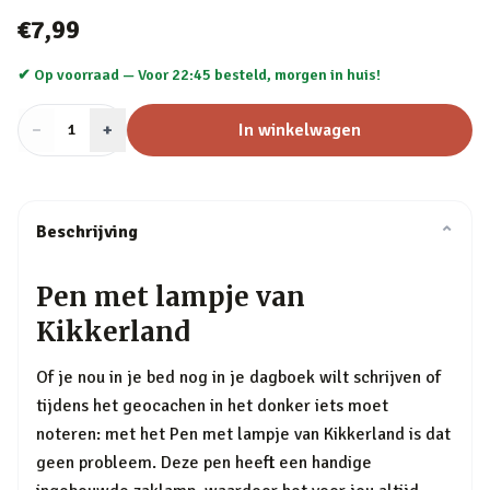
€7,99
✔ Op voorraad —
Voor 22:45 besteld, morgen in huis!
−
Aantal
+
:
In winkelwagen
1
Beschrijving
⌄
Pen met lampje van
Kikkerland
Of je nou in je bed nog in je dagboek wilt schrijven of
tijdens het geocachen in het donker iets moet
noteren: met het Pen met lampje van Kikkerland is dat
geen probleem. Deze pen heeft een handige