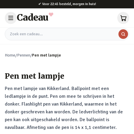
Naar hoofdinhoud
✔
Voor 22:45 besteld, morgen in huis!
Cadeau
Zoek een cadeau
Home
/
Pennen
/
Pen met lampje
Pen met lampje
Pen met lampje van Kikkerland. Ballpoint met een
ledlampje in de punt. Pen om mee te schrijven in het
donker. Flashlight pen van Kikkerland, waarmee in het
donker geschreven kan worden. De ledverlichting van de
pen kan ook uitgeschakeld worden. De ballpoint is
navulbaar. Afmeting van de pen is 14 x 1,1 centimeter.