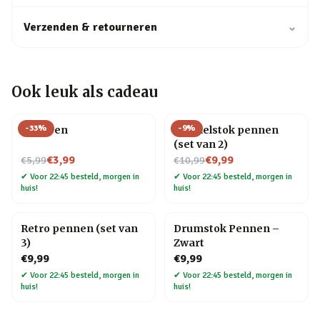
Verzenden & retourneren
⌄
Ook leuk als cadeau
-
33
%
-
9
%
Veer pen
Wandelstok pennen
(set van 2)
Nu voor
Nu voor
€3,99
€9,99
€5,99
€10,99
✔
Voor 22:45 besteld, morgen in
✔
Voor 22:45 besteld, morgen in
huis!
huis!
Retro pennen (set van
Drumstok Pennen –
3)
Zwart
€9,99
€9,99
✔
Voor 22:45 besteld, morgen in
✔
Voor 22:45 besteld, morgen in
huis!
huis!