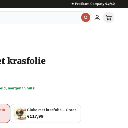
★
Feedback Company
9.2
/10
t krasfolie
eld, morgen in huis!
ein
Globe met krasfolie – Groot
€117,99