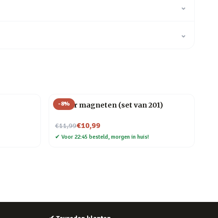
⌄
⌄
-
8
%
Letter magneten (set van 201)
Nu voor
€10,99
€11,99
✔
Voor 22:45 besteld, morgen in huis!