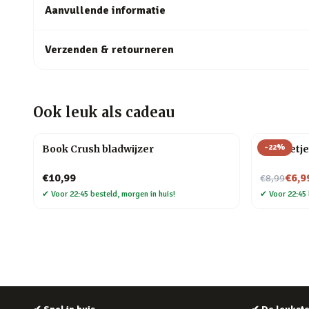
Aanvullende informatie
Verzenden & retourneren
Ook leuk als cadeau
-
22
%
Book Crush bladwijzer
Mannetje
Nu voor
€10,99
€6,9
€8,99
✔
Voor 22:45 besteld, morgen in huis!
✔
Voor 22:45 