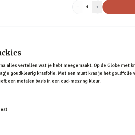
−
Aantal
+
:
1
uckies
arna alles vertellen wat je hebt meegemaakt. Op de Globe met kra
agje goudkleurig krasfolie. Met een munt kras je het goudfolie
eeft een metalen basis in een oud-messing kleur.
eest