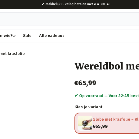
✔ Makkelijk & veilig betalen met o.a. iDEAL
or wie?
Sale
Alle cadeaus
met krasfolie
Wereldbol me
€65,99
✔ Op voorraad —
Voor 22:45 best
Kies je variant
Globe met krasfolie – Kl
€65,99