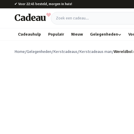
Naar hoofdinhoud
✔
Voor 22:45 besteld, morgen in huis!
Cadeau
Zoek een cadeau
Cadeauhulp
Populair
Nieuw
Gelegenheden
Vo
Home
/
Gelegenheden
/
Kerstcadeaus
/
Kerstcadeaus man
/
Wereldbol 