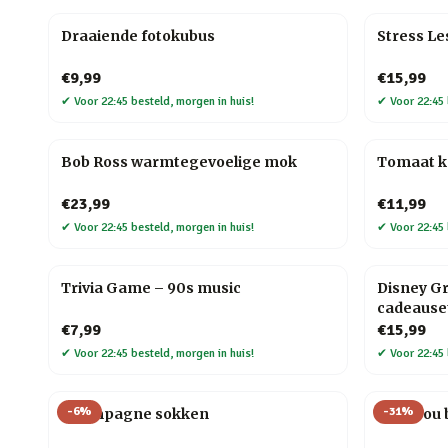
Draaiende fotokubus
Stress L
€9,99
€15,99
✔
Voor 22:45 besteld, morgen in huis!
✔
Voor 22:45 
Bob Ross warmtegevoelige mok
Tomaat 
€23,99
€11,99
✔
Voor 22:45 besteld, morgen in huis!
✔
Voor 22:45 
Trivia Game – 90s music
Disney G
cadeause
€7,99
€15,99
✔
Voor 22:45 besteld, morgen in huis!
✔
Voor 22:45 
-
6
%
-
31
%
Champagne sokken
Love you 