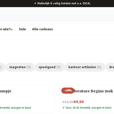
✔ Makkelijk & veilig betalen met o.a. iDEAL
or wie?
Sale
Alle cadeaus
4
)
magneten
(
9
)
speelgoed
(
9
)
kantoor artikelen
(
8
)
dr
-
29
%
lampje
The Adventure Begins mok
Nu voor
€9,99
€13,99
besteld, morgen in huis!
✔
Voor 22:45 besteld, morgen in huis!