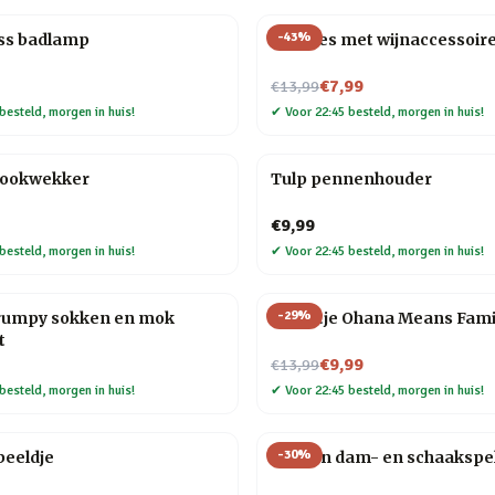
-
43
%
ess badlamp
Wijnfles met wijnaccessoir
Nu voor
€7,99
€13,99
besteld, morgen in huis!
✔
Voor 22:45 besteld, morgen in huis!
kookwekker
Tulp pennenhouder
€9,99
besteld, morgen in huis!
✔
Voor 22:45 besteld, morgen in huis!
-
29
%
rumpy sokken en mok
Tegeltje Ohana Means Fami
t
Nu voor
€9,99
€13,99
besteld, morgen in huis!
✔
Voor 22:45 besteld, morgen in huis!
-
30
%
beeldje
Houten dam- en schaakspe