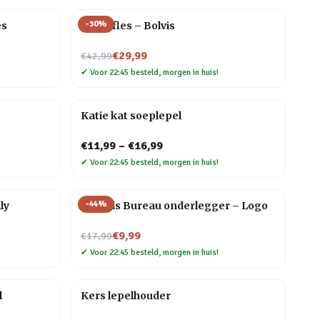
-
30
%
es
Waterfles – Bolvis
Nu voor
€29,99
€42,99
✔
Voor 22:45 besteld, morgen in huis!
Katie kat soeplepel
€11,99
–
€16,99
✔
Voor 22:45 besteld, morgen in huis!
-
44
%
ly
Friends Bureau onderlegger – Logo
Nu voor
€9,99
€17,99
✔
Voor 22:45 besteld, morgen in huis!
l
Kers lepelhouder