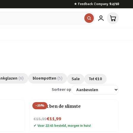
★
Feedback Company
9.2
/10
ankglazen
(
6
)
bloempotten
(
5
)
Sale
Tot €
10
Sorteer op
-
25
%
Mok Ik ben de slimste
Nu voor
€11,99
€15,99
✔
Voor 22:45 besteld, morgen in huis!