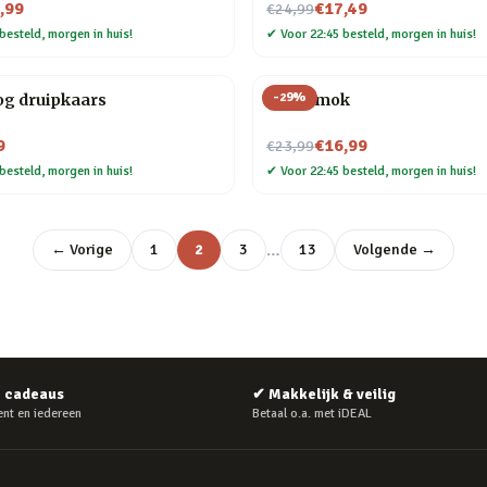
Nu voor
,99
€17,49
€24,99
besteld, morgen in huis!
✔
Voor 22:45 besteld, morgen in huis!
-
29
%
g druipkaars
Taart mok
Nu voor
9
€16,99
€23,99
besteld, morgen in huis!
✔
Voor 22:45 besteld, morgen in huis!
…
← Vorige
1
2
3
13
Volgende →
e cadeaus
✔
Makkelijk & veilig
nt en iedereen
Betaal o.a. met iDEAL