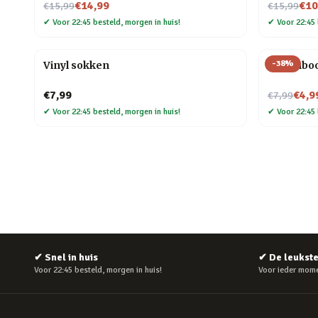
Nu voor
Nu voor
€14,99
€10
€15,99
€15,99
✔
Voor 22:45 besteld, morgen in huis!
✔
Voor 22:45 
-
38
%
Vinyl sokken
Regenboo
Nu voor
€7,99
€4,9
€7,99
✔
Voor 22:45 besteld, morgen in huis!
✔
Voor 22:45 
✔
Snel in huis
✔
De leukst
Voor 22:45 besteld, morgen in huis!
Voor ieder mome