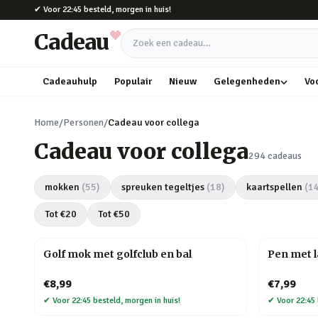
Naar hoofdinhoud
✔
Voor 22:45 besteld, morgen in huis!
Cadeau
Zoek een cadeau
Cadeauhulp
Populair
Nieuw
Gelegenheden
Vo
Home
/
Personen
/
Cadeau voor collega
Cadeau voor collega
294
cadeaus
mokken
(
55
)
spreuken tegeltjes
(
18
)
kaartspellen
(
1
Tot €
20
Tot €
50
Golf mok met golfclub en bal
Pen met 
€8,99
€7,99
✔
Voor 22:45 besteld, morgen in huis!
✔
Voor 22:45 