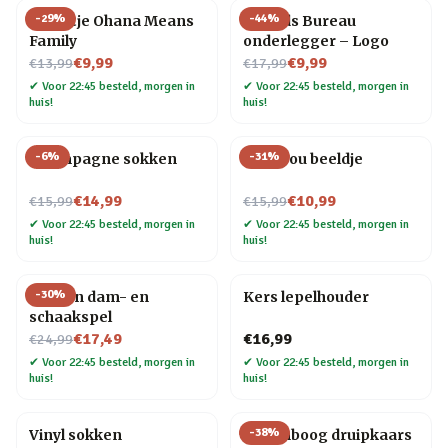
-
29
%
-
44
%
Tegeltje Ohana Means
Friends Bureau
Family
onderlegger – Logo
Nu voor
Nu voor
€9,99
€9,99
€13,99
€17,99
✔
Voor 22:45 besteld, morgen in
✔
Voor 22:45 besteld, morgen in
huis!
huis!
-
6
%
-
31
%
Champagne sokken
Love you beeldje
Nu voor
Nu voor
€14,99
€10,99
€15,99
€15,99
✔
Voor 22:45 besteld, morgen in
✔
Voor 22:45 besteld, morgen in
huis!
huis!
-
30
%
Houten dam- en
Kers lepelhouder
schaakspel
Nu voor
€17,49
€16,99
€24,99
✔
Voor 22:45 besteld, morgen in
✔
Voor 22:45 besteld, morgen in
huis!
huis!
-
38
%
Vinyl sokken
Regenboog druipkaars