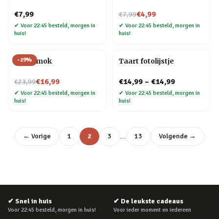
Nu voor
€7,99
€4,99
€7,99
✔
Voor 22:45 besteld, morgen in
✔
Voor 22:45 besteld, morgen in
huis!
huis!
-
29
%
Taart mok
Taart fotolijstje
Nu voor
€16,99
€14,99
–
€14,99
€23,99
✔
Voor 22:45 besteld, morgen in
✔
Voor 22:45 besteld, morgen in
huis!
huis!
…
← Vorige
1
2
3
13
Volgende →
✔
Snel in huis
✔
De leukste cadeaus
Voor 22:45 besteld, morgen in huis!
Voor ieder moment en iedereen