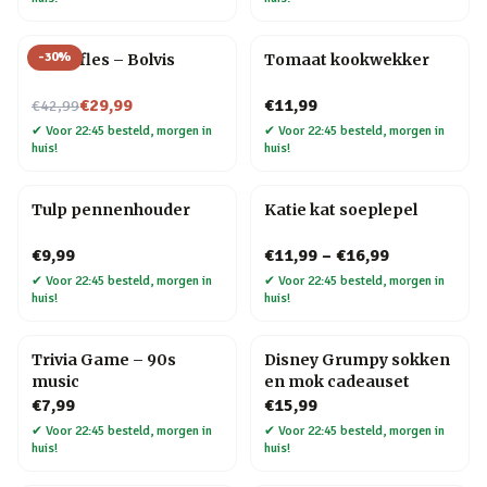
-
30
%
Waterfles – Bolvis
Tomaat kookwekker
Nu voor
€29,99
€11,99
€42,99
✔
Voor 22:45 besteld, morgen in
✔
Voor 22:45 besteld, morgen in
huis!
huis!
Tulp pennenhouder
Katie kat soeplepel
€9,99
€11,99
–
€16,99
✔
Voor 22:45 besteld, morgen in
✔
Voor 22:45 besteld, morgen in
huis!
huis!
Trivia Game – 90s
Disney Grumpy sokken
music
en mok cadeauset
€7,99
€15,99
✔
Voor 22:45 besteld, morgen in
✔
Voor 22:45 besteld, morgen in
huis!
huis!