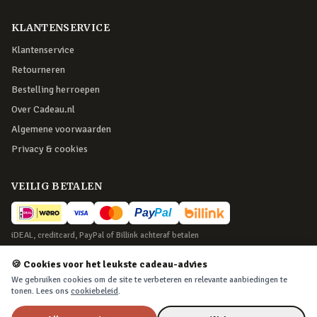
KLANTENSERVICE
Klantenservice
Retourneren
Bestelling herroepen
Over Cadeau.nl
Algemene voorwaarden
Privacy & cookies
VEILIG BETALEN
iDEAL, creditcard, PayPal of Billink achteraf betalen
BEZORGING
🍪 Cookies voor het leukste cadeau-advies
We gebruiken cookies om de site te verbeteren en relevante aanbiedingen te
Voor 22:45 besteld, morgen in huis. Tot 365 dagen retourneren.
tonen. Lees ons
cookiebeleid
.