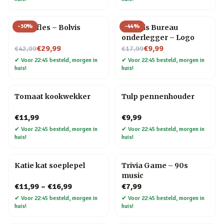
-
30
%
-
44
%
Waterfles – Bolvis
Friends Bureau
onderlegger – Logo
Nu voor
Nu voor
€29,99
€9,99
€42,99
€17,99
✔
Voor 22:45 besteld, morgen in
✔
Voor 22:45 besteld, morgen in
huis!
huis!
Tomaat kookwekker
Tulp pennenhouder
€11,99
€9,99
✔
Voor 22:45 besteld, morgen in
✔
Voor 22:45 besteld, morgen in
huis!
huis!
Katie kat soeplepel
Trivia Game – 90s
music
€11,99
–
€16,99
€7,99
✔
Voor 22:45 besteld, morgen in
✔
Voor 22:45 besteld, morgen in
huis!
huis!