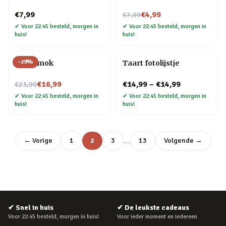
Nu voor
€7,99
€4,99
€7,99
✔
Voor 22:45 besteld, morgen in
✔
Voor 22:45 besteld, morgen in
huis!
huis!
-
29
%
Taart mok
Taart fotolijstje
Nu voor
€16,99
€14,99
–
€14,99
€23,99
✔
Voor 22:45 besteld, morgen in
✔
Voor 22:45 besteld, morgen in
huis!
huis!
…
← Vorige
1
2
3
13
Volgende →
✔
Snel in huis
✔
De leukste cadeaus
Voor 22:45 besteld, morgen in huis!
Voor ieder moment en iedereen