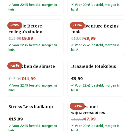
✔
Voor 22:45 besteld, morgen in
✔
Voor 22:45 besteld, morgen in
huis!
huis!
-
29
%
-
29
%
Tegeltje Betere
The Adventure Begins
collega’s vinden
mok
Nu voor
Nu voor
€9,99
€9,99
€13,99
€13,99
✔
Voor 22:45 besteld, morgen in
✔
Voor 22:45 besteld, morgen in
huis!
huis!
-
25
%
Mok Ik ben de slimste
Draaiende fotokubus
Nu voor
€11,99
€9,99
€15,99
✔
Voor 22:45 besteld, morgen in
✔
Voor 22:45 besteld, morgen in
huis!
huis!
-
43
%
Stress Less badlamp
Wijnfles met
wijnaccessoires
Nu voor
€15,99
€7,99
€13,99
✔
Voor 22:45 besteld, morgen in
✔
Voor 22:45 besteld, morgen in
huis!
huis!