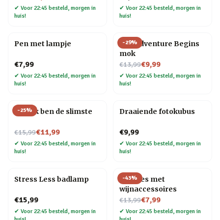
✔
Voor 22:45 besteld, morgen in
✔
Voor 22:45 besteld, morgen in
huis!
huis!
-
29
%
Pen met lampje
The Adventure Begins
mok
Nu voor
€7,99
€9,99
€13,99
✔
Voor 22:45 besteld, morgen in
✔
Voor 22:45 besteld, morgen in
huis!
huis!
-
25
%
Mok Ik ben de slimste
Draaiende fotokubus
Nu voor
€11,99
€9,99
€15,99
✔
Voor 22:45 besteld, morgen in
✔
Voor 22:45 besteld, morgen in
huis!
huis!
-
43
%
Stress Less badlamp
Wijnfles met
wijnaccessoires
Nu voor
€15,99
€7,99
€13,99
✔
Voor 22:45 besteld, morgen in
✔
Voor 22:45 besteld, morgen in
huis!
huis!