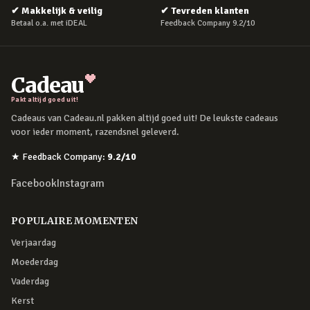
✔
Makkelijk & veilig
✔
Tevreden klanten
Betaal o.a. met iDEAL
Feedback Company 9.2/10
Cadeau
Pakt altijd goed uit!
Cadeaus van Cadeau.nl pakken altijd goed uit! De leukste cadeaus
voor ieder moment, razendsnel geleverd.
★
Feedback Company
:
9.2
/10
Facebook
Instagram
POPULAIRE MOMENTEN
Verjaardag
Moederdag
Vaderdag
Kerst