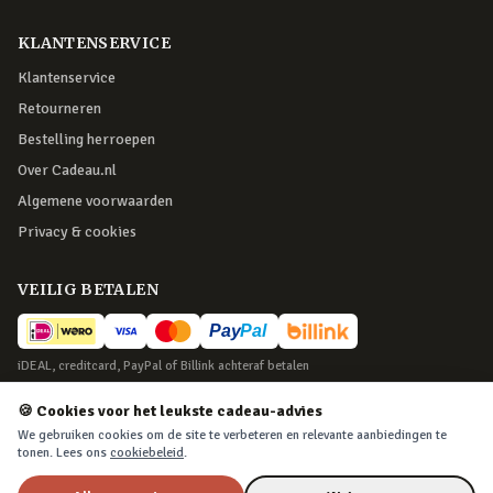
KLANTENSERVICE
Klantenservice
Retourneren
Bestelling herroepen
Over Cadeau.nl
Algemene voorwaarden
Privacy & cookies
VEILIG BETALEN
iDEAL, creditcard, PayPal of Billink achteraf betalen
BEZORGING
🍪 Cookies voor het leukste cadeau-advies
We gebruiken cookies om de site te verbeteren en relevante aanbiedingen te
Voor 22:45 besteld, morgen in huis. Tot 365 dagen retourneren.
tonen. Lees ons
cookiebeleid
.