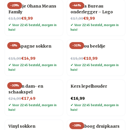
-
29
%
-
44
%
Tegeltje Ohana Means
Friends Bureau
Family
onderlegger – Logo
Nu voor
Nu voor
€9,99
€9,99
€13,99
€17,99
✔
Voor 22:45 besteld, morgen in
✔
Voor 22:45 besteld, morgen in
huis!
huis!
-
6
%
-
31
%
Champagne sokken
Love you beeldje
Nu voor
Nu voor
€14,99
€10,99
€15,99
€15,99
✔
Voor 22:45 besteld, morgen in
✔
Voor 22:45 besteld, morgen in
huis!
huis!
-
30
%
Houten dam- en
Kers lepelhouder
schaakspel
Nu voor
€17,49
€16,99
€24,99
✔
Voor 22:45 besteld, morgen in
✔
Voor 22:45 besteld, morgen in
huis!
huis!
-
38
%
Vinyl sokken
Regenboog druipkaars