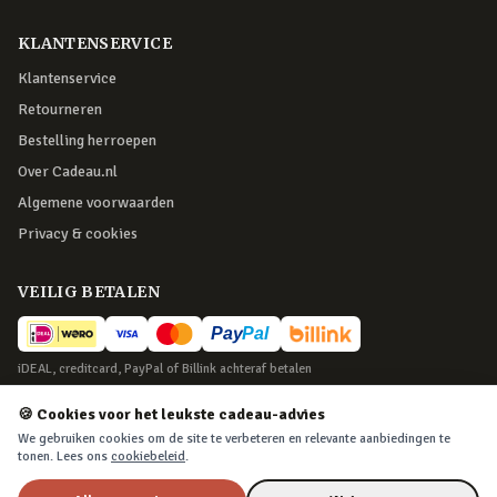
KLANTENSERVICE
Klantenservice
Retourneren
Bestelling herroepen
Over Cadeau.nl
Algemene voorwaarden
Privacy & cookies
VEILIG BETALEN
iDEAL, creditcard, PayPal of Billink achteraf betalen
BEZORGING
🍪 Cookies voor het leukste cadeau-advies
We gebruiken cookies om de site te verbeteren en relevante aanbiedingen te
Voor 22:45 besteld, morgen in huis. Tot 365 dagen retourneren.
tonen. Lees ons
cookiebeleid
.