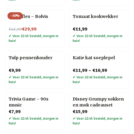
-
30
%
Waterfles – Bolvis
Tomaat kookwekker
Nu voor
€29,99
€11,99
€42,99
✔
Voor 22:45 besteld, morgen in
✔
Voor 22:45 besteld, morgen in
huis!
huis!
Tulp pennenhouder
Katie kat soeplepel
€9,99
€11,99
–
€16,99
✔
Voor 22:45 besteld, morgen in
✔
Voor 22:45 besteld, morgen in
huis!
huis!
Trivia Game – 90s
Disney Grumpy sokken
music
en mok cadeauset
€7,99
€15,99
✔
Voor 22:45 besteld, morgen in
✔
Voor 22:45 besteld, morgen in
huis!
huis!