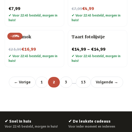
Nu voor
€7,99
€4,99
€7,99
✔
Voor 22:45 besteld, morgen in
✔
Voor 22:45 besteld, morgen in
huis!
huis!
-
29
%
Taart mok
Taart fotolijstje
Nu voor
€16,99
€14,99
–
€14,99
€23,99
✔
Voor 22:45 besteld, morgen in
✔
Voor 22:45 besteld, morgen in
huis!
huis!
…
← Vorige
1
2
3
13
Volgende →
✔
Snel in huis
✔
De leukste cadeaus
Voor 22:45 besteld, morgen in huis!
Voor ieder moment en iedereen