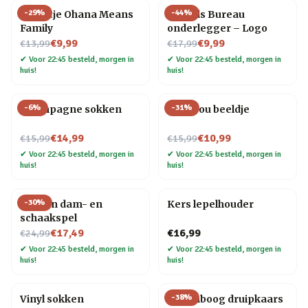
-
29
%
-
44
%
Tegeltje Ohana Means
Friends Bureau
Family
onderlegger – Logo
Nu voor
Nu voor
€9,99
€9,99
€13,99
€17,99
✔
Voor 22:45 besteld, morgen in
✔
Voor 22:45 besteld, morgen in
huis!
huis!
-
6
%
-
31
%
Champagne sokken
Love you beeldje
Nu voor
Nu voor
€14,99
€10,99
€15,99
€15,99
✔
Voor 22:45 besteld, morgen in
✔
Voor 22:45 besteld, morgen in
huis!
huis!
-
30
%
Houten dam- en
Kers lepelhouder
schaakspel
Nu voor
€17,49
€16,99
€24,99
✔
Voor 22:45 besteld, morgen in
✔
Voor 22:45 besteld, morgen in
huis!
huis!
-
38
%
Vinyl sokken
Regenboog druipkaars