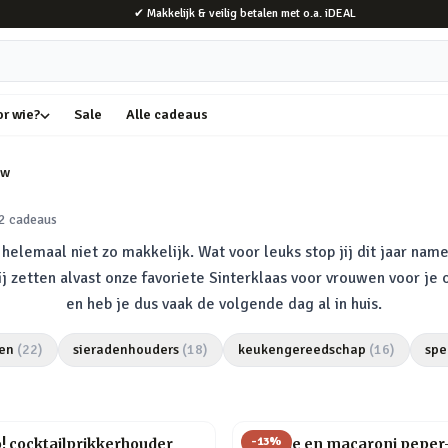
✔ Makkelijk & veilig betalen met o.a. iDEAL
or wie?
Sale
Alle cadeaus
uw
2
cadeaus
elemaal niet zo makkelijk. Wat voor leuks stop jij dit jaar name
Wij zetten alvast onze favoriete Sinterklaas voor vrouwen voor je
en heb je dus vaak de volgende dag al in huis.
en
(
22
)
sieradenhouders
(
18
)
keukengereedschap
(
16
)
spe
-
13
%
o! cocktailprikkerhouder
Farfalle en macaroni peper