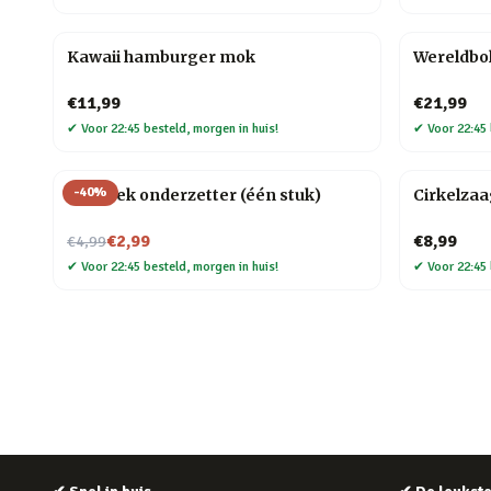
Kawaii hamburger mok
Wereldbo
€11,99
€21,99
✔
Voor 22:45 besteld, morgen in huis!
✔
Voor 22:45 
-
40
%
Mozaïek onderzetter (één stuk)
Cirkelza
Nu voor
€2,99
€8,99
€4,99
✔
Voor 22:45 besteld, morgen in huis!
✔
Voor 22:45 