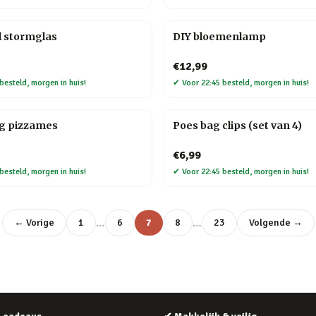
l stormglas
DIY bloemenlamp
€12,99
besteld, morgen in huis!
✔
Voor 22:45 besteld, morgen in huis!
ag pizzames
Poes bag clips (set van 4)
€6,99
besteld, morgen in huis!
✔
Voor 22:45 besteld, morgen in huis!
…
…
← Vorige
1
6
7
8
23
Volgende →