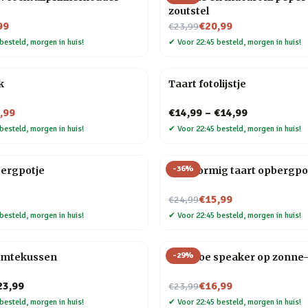
zoutstel
Nu voor
99
€20,99
€23,99
besteld, morgen in huis!
✔
Voor 22:45 besteld, morgen in huis!
k
Taart fotolijstje
,99
€14,99
–
€14,99
besteld, morgen in huis!
✔
Voor 22:45 besteld, morgen in huis!
-
36
%
bergpotje
Hartvormig taart opbergpo
Nu voor
€15,99
€24,99
besteld, morgen in huis!
✔
Voor 22:45 besteld, morgen in huis!
-
29
%
rmtekussen
Bamboe speaker op zonne-
Nu voor
23,99
€16,99
€23,99
besteld, morgen in huis!
✔
Voor 22:45 besteld, morgen in huis!