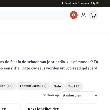
★
Feedback Company
9.2
/10
ns de Sint in de schoen van je vriendin, zus of moeder? En
 op een rijtje. Onze cadeaus worden uit voorraad geleverd
llen
(
15
)
theeinfusers
(
14
)
Sale
Tot €
10
Sorteer op
- en
Kers lepelhouder