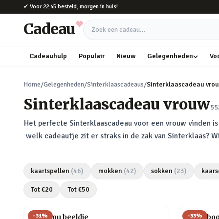
Naar hoofdinhoud
✔
Voor 22:45 besteld, morgen in huis!
Cadeau
Zoek een cadeau
Cadeauhulp
Populair
Nieuw
Gelegenheden
Vo
Home
/
Gelegenheden
/
Sinterklaascadeaus
/
Sinterklaascadeau vro
Sinterklaascadeau vrouw
55
Het perfecte Sinterklaascadeau voor een vrouw vinden is h
welk cadeautje zit er straks in de zak van Sinterklaas? 
kaartspellen
(
46
)
mokken
(
42
)
sokken
(
23
)
kaars
Tot €
20
Tot €
50
-
31
%
-
33
%
Love you beeldje
Pick a bo