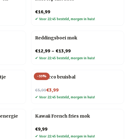
€16,99
✔
Voor 22:45 besteld, morgen in huis!
Reddingsboei mok
€12,99
–
€13,99
✔
Voor 22:45 besteld, morgen in huis!
-
33
%
tje
Prosecco bruisbal
Nu voor
€3,99
€5,99
✔
Voor 22:45 besteld, morgen in huis!
energie
Kawaii French fries mok
€9,99
✔
Voor 22:45 besteld, morgen in huis!