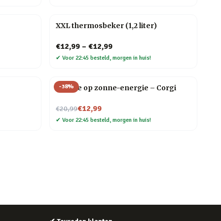
XXL thermosbeker (1,2 liter)
€12,99
–
€12,99
✔
Voor 22:45 besteld, morgen in huis!
-
38
%
Hondje op zonne-energie – Corgi
Nu voor
€12,99
€20,99
✔
Voor 22:45 besteld, morgen in huis!