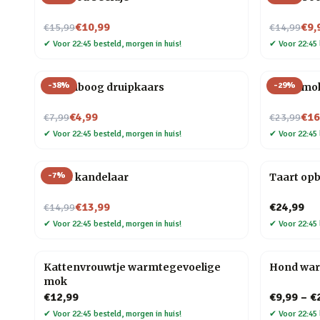
Nu voor
Nu voor
€10,99
€9,
€15,99
€14,99
✔
Voor 22:45 besteld, morgen in huis!
✔
Voor 22:45 
-
38
%
-
29
%
Regenboog druipkaars
Taart mo
Nu voor
Nu voor
€4,99
€16
€7,99
€23,99
✔
Voor 22:45 besteld, morgen in huis!
✔
Voor 22:45 
-
7
%
Taart kandelaar
Taart op
Nu voor
€13,99
€24,99
€14,99
✔
Voor 22:45 besteld, morgen in huis!
✔
Voor 22:45 
Kattenvrouwtje warmtegevoelige
Hond wa
mok
€12,99
€9,99
–
€
✔
Voor 22:45 besteld, morgen in huis!
✔
Voor 22:45 