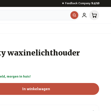
★
Feedback Company
9.2
/10
ity waxinelichthouder
eld, morgen in huis!
In winkelwagen