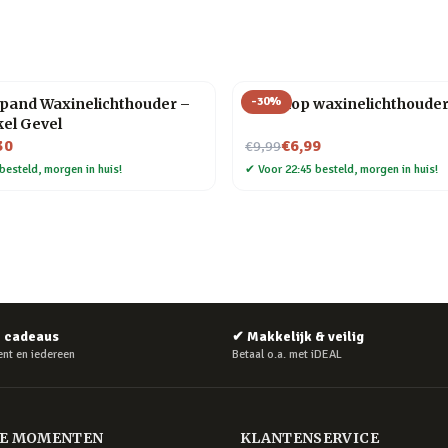
-
30
%
pand Waxinelichthouder –
Theekop waxinelichthouder
kel Gevel
Nu voor
30
€6,99
€9,99
besteld, morgen in huis!
✔
Voor 22:45 besteld, morgen in huis!
e cadeaus
✔
Makkelijk & veilig
nt en iedereen
Betaal o.a. met iDEAL
RE MOMENTEN
KLANTENSERVICE