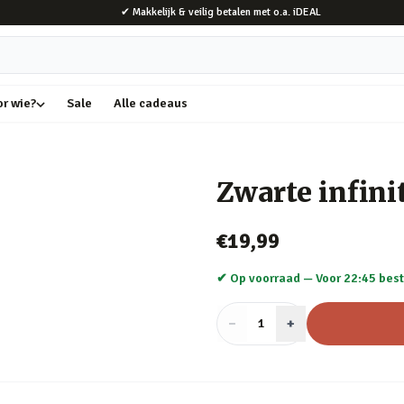
✔ Makkelijk & veilig betalen met o.a. iDEAL
or wie?
Sale
Alle cadeaus
Zwarte infin
€19,99
✔ Op voorraad —
Voor 22:45 best
−
Aantal
+
:
1