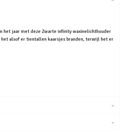
⌄
an het jaar met deze Zwarte infinity waxinelichthouder
het alsof er tientallen kaarsjes branden, terwijl het er
⌄
⌄