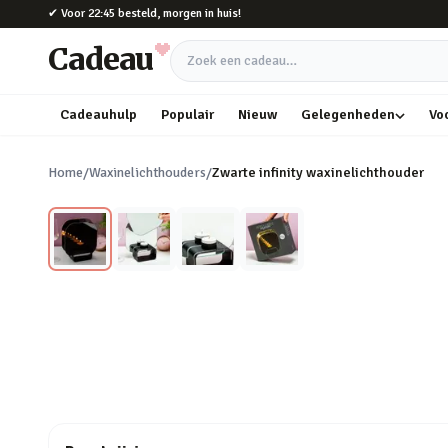
Naar hoofdinhoud
✔
Voor 22:45 besteld, morgen in huis!
Cadeau
Zoek een cadeau
Cadeauhulp
Populair
Nieuw
Gelegenheden
Vo
Home
/
Waxinelichthouders
/
Zwarte infinity waxinelichthouder