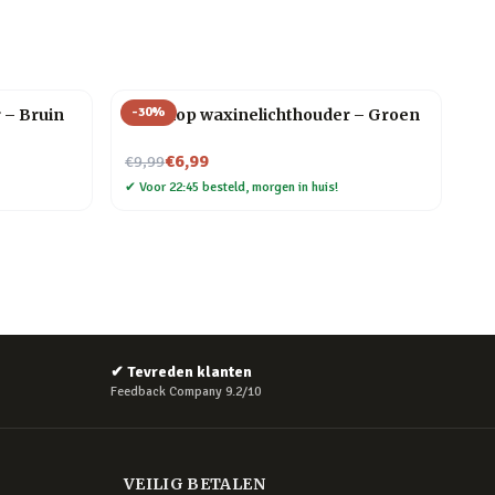
-
30
%
 – Bruin
Theekop waxinelichthouder – Groen
Nu voor
€6,99
€9,99
✔
Voor 22:45 besteld, morgen in huis!
✔
Tevreden klanten
Feedback Company 9.2/10
VEILIG BETALEN