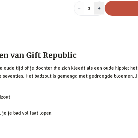
−
Aantal
+
:
1
n van Gift Republic
e oude tijd of je dochter die zich kleedt als een oude hippie: het
de seventies. Het badzout is gemengd met gedroogde bloemen. 
dzout
je je bad vol laat lopen