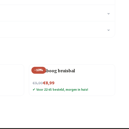
⌄
⌄
-
10
%
Regenboog bruisbal
Nu voor
€8,99
€9,99
✔
Voor 22:45 besteld, morgen in huis!