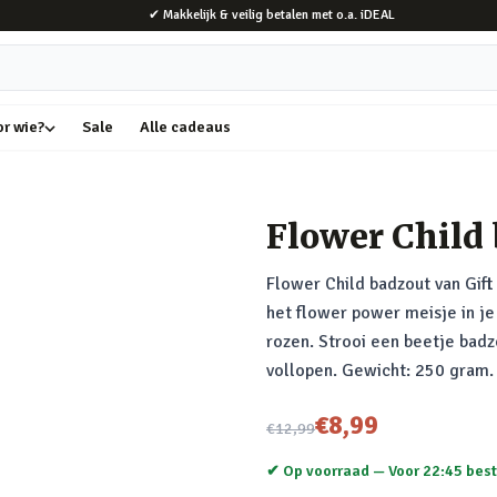
✔ Makkelijk & veilig betalen met o.a. iDEAL
or wie?
Sale
Alle cadeaus
Flower Child
Flower Child badzout van Gif
het flower power meisje in je
rozen. Strooi een beetje badz
vollopen. Gewicht: 250 gram. 
Nu voor
€8,99
€12,99
✔ Op voorraad —
Voor 22:45 best