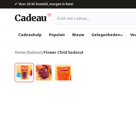
Naar hoofdinhoud
✔
Voor 22:45 besteld, morgen in huis!
Cadeau
Zoek een cadeau
Cadeauhulp
Populair
Nieuw
Gelegenheden
Vo
Home
/
Badzout
/
Flower Child badzout