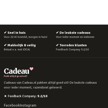
✔
Snel in huis
✔
De leukste cadeaus
Voor 22:45 besteld, morgen in huis!
Voor ieder moment en iedereen
✔
Makkelijk & veilig
✔
Tevreden klanten
Betaal o.a. met iDEAL
Feedback Company 9.2/10
Cadeau
Pakt altijd goed uit!
Cadeaus van Cadeau.nl pakken altijd goed uit! De leukste cadeaus
voor ieder moment, razendsnel geleverd.
★
Feedback Company
:
9.2
/10
Facebook
Instagram