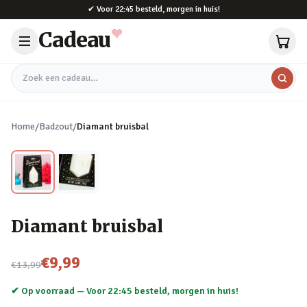
Naar hoofdinhoud
✔
Voor 22:45 besteld, morgen in huis!
Cadeau
Zoek een cadeau
Home
/
Badzout
/
Diamant bruisbal
Diamant bruisbal
Nu voor
€9,99
€13,99
✔ Op voorraad —
Voor 22:45 besteld, morgen in huis!