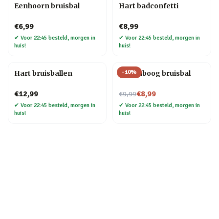
Eenhoorn bruisbal
Hart badconfetti
€6,99
€8,99
✔
Voor 22:45 besteld, morgen in
✔
Voor 22:45 besteld, morgen in
huis!
huis!
-
10
%
Hart bruisballen
Regenboog bruisbal
Nu voor
€12,99
€8,99
€9,99
✔
Voor 22:45 besteld, morgen in
✔
Voor 22:45 besteld, morgen in
huis!
huis!