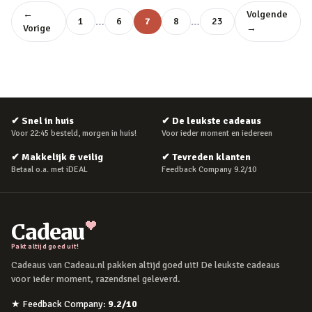
←
Volgende
…
…
1
6
7
8
23
Vorige
→
✔
Snel in huis
✔
De leukste cadeaus
Voor 22:45 besteld, morgen in huis!
Voor ieder moment en iedereen
✔
Makkelijk & veilig
✔
Tevreden klanten
Betaal o.a. met iDEAL
Feedback Company 9.2/10
Cadeau
Pakt altijd goed uit!
Cadeaus van Cadeau.nl pakken altijd goed uit! De leukste cadeaus
voor ieder moment, razendsnel geleverd.
★
Feedback Company
:
9.2
/10