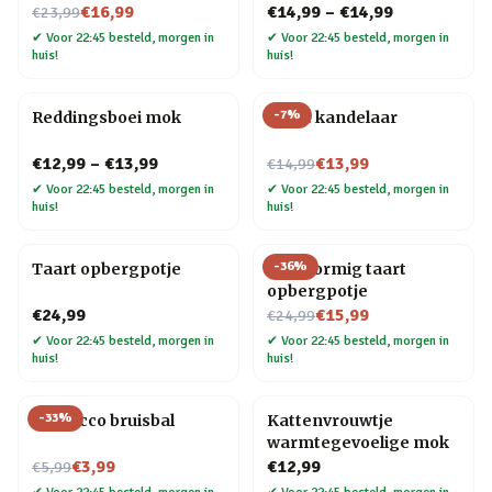
Nu voor
€16,99
€14,99
–
€14,99
€23,99
✔
Voor 22:45 besteld, morgen in
✔
Voor 22:45 besteld, morgen in
huis!
huis!
-
7
%
Reddingsboei mok
Taart kandelaar
Nu voor
€12,99
–
€13,99
€13,99
€14,99
✔
Voor 22:45 besteld, morgen in
✔
Voor 22:45 besteld, morgen in
huis!
huis!
-
36
%
Taart opbergpotje
Hartvormig taart
opbergpotje
Nu voor
€24,99
€15,99
€24,99
✔
Voor 22:45 besteld, morgen in
✔
Voor 22:45 besteld, morgen in
huis!
huis!
-
33
%
Prosecco bruisbal
Kattenvrouwtje
warmtegevoelige mok
Nu voor
€3,99
€12,99
€5,99