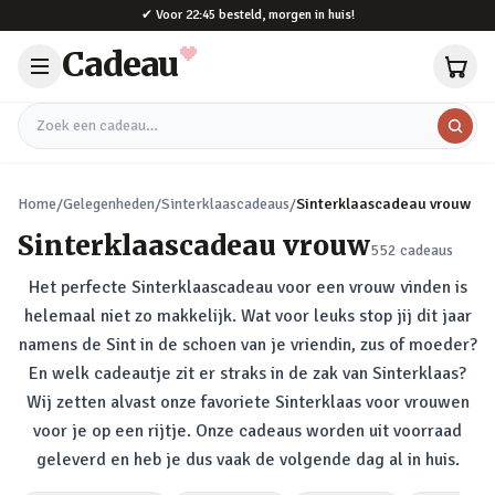
Naar hoofdinhoud
✔
Voor 22:45 besteld, morgen in huis!
Cadeau
Zoek een cadeau
Home
/
Gelegenheden
/
Sinterklaascadeaus
/
Sinterklaascadeau vrouw
Sinterklaascadeau vrouw
552
cadeaus
Het perfecte Sinterklaascadeau voor een vrouw vinden is
helemaal niet zo makkelijk. Wat voor leuks stop jij dit jaar
namens de Sint in de schoen van je vriendin, zus of moeder?
En welk cadeautje zit er straks in de zak van Sinterklaas?
Wij zetten alvast onze favoriete Sinterklaas voor vrouwen
voor je op een rijtje. Onze cadeaus worden uit voorraad
geleverd en heb je dus vaak de volgende dag al in huis.