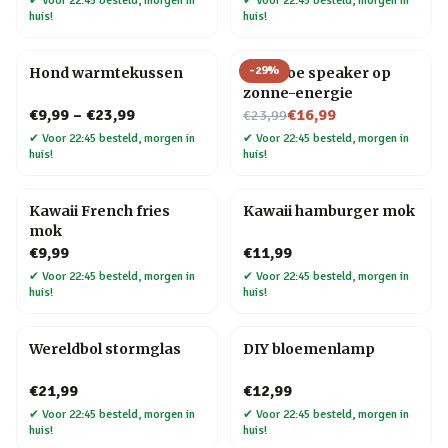
✔
Voor 22:45 besteld, morgen in
✔
Voor 22:45 besteld, morgen in
huis!
huis!
-
29
%
Hond warmtekussen
Bamboe speaker op
zonne-energie
Nu voor
€9,99
–
€23,99
€16,99
€23,99
✔
Voor 22:45 besteld, morgen in
✔
Voor 22:45 besteld, morgen in
huis!
huis!
Kawaii French fries
Kawaii hamburger mok
mok
€9,99
€11,99
✔
Voor 22:45 besteld, morgen in
✔
Voor 22:45 besteld, morgen in
huis!
huis!
Wereldbol stormglas
DIY bloemenlamp
€21,99
€12,99
✔
Voor 22:45 besteld, morgen in
✔
Voor 22:45 besteld, morgen in
huis!
huis!