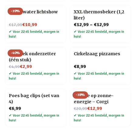
-
39
%
Onderwater lichtshow
XXL thermosbeker (1,2
liter)
Nu voor
€10,99
€12,99
–
€12,99
€17,99
✔
Voor 22:45 besteld, morgen in
✔
Voor 22:45 besteld, morgen in
huis!
huis!
-
40
%
Mozaïek onderzetter
Cirkelzaag pizzames
(één stuk)
Nu voor
€2,99
€8,99
€4,99
✔
Voor 22:45 besteld, morgen in
✔
Voor 22:45 besteld, morgen in
huis!
huis!
-
38
%
Poes bag clips (set van
Hondje op zonne-
4)
energie – Corgi
Nu voor
€6,99
€12,99
€20,99
✔
Voor 22:45 besteld, morgen in
✔
Voor 22:45 besteld, morgen in
huis!
huis!