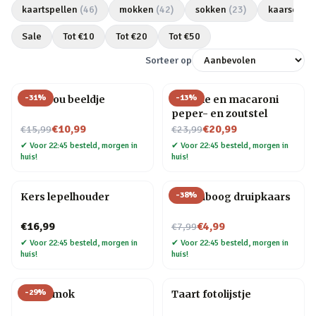
kaartspellen
(
46
)
mokken
(
42
)
sokken
(
23
)
kaarsen
(
2
Sale
Tot €
10
Tot €
20
Tot €
50
Sorteer op
-
31
%
-
13
%
Love you beeldje
Farfalle en macaroni
peper- en zoutstel
Nu voor
Nu voor
€10,99
€20,99
€15,99
€23,99
✔
Voor 22:45 besteld, morgen in
✔
Voor 22:45 besteld, morgen in
huis!
huis!
-
38
%
Kers lepelhouder
Regenboog druipkaars
Nu voor
€16,99
€4,99
€7,99
✔
Voor 22:45 besteld, morgen in
✔
Voor 22:45 besteld, morgen in
huis!
huis!
-
29
%
Taart mok
Taart fotolijstje