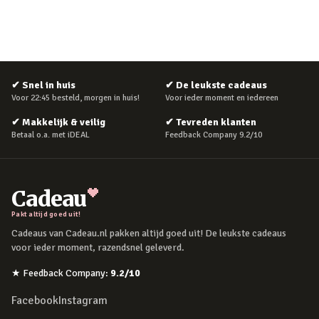
✔
Snel in huis
✔
De leukste cadeaus
Voor 22:45 besteld, morgen in huis!
Voor ieder moment en iedereen
✔
Makkelijk & veilig
✔
Tevreden klanten
Betaal o.a. met iDEAL
Feedback Company 9.2/10
Cadeau
Pakt altijd goed uit!
Cadeaus van Cadeau.nl pakken altijd goed uit! De leukste cadeaus
voor ieder moment, razendsnel geleverd.
★
Feedback Company
:
9.2
/10
Facebook
Instagram