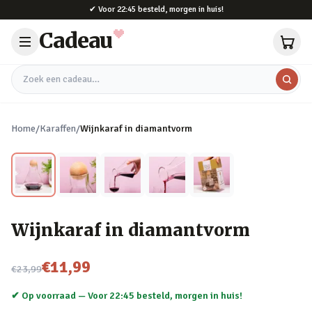
Naar hoofdinhoud
✔
Voor 22:45 besteld, morgen in huis!
Cadeau
Zoek een cadeau
Home
/
Karaffen
/
Wijnkaraf in diamantvorm
Wijnkaraf in diamantvorm
Nu voor
€11,99
€23,99
✔ Op voorraad —
Voor 22:45 besteld, morgen in huis!