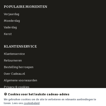
POPULAIRE MOMENTEN
Verjaardag
Moederdag
Vaderdag
Kerst
KLANTENSERVICE
Klantenservice
Retourneren
Bestelling herroepen
Over Cadeau.nl
Algemene voorwaarden
Privacy & cookies
🍪 Cookies voor het leukste cadeau-advies
VEILIG BETALEN
We gebruiken cookies om de site te verbeteren en relevante aanbiedingen te
tonen. Lees ons
cookiebeleid
.