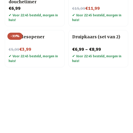
douchetimer
Nu voor
€6,99
€11,99
€15,99
✔
Voor 22:45 besteld, morgen in
✔
Voor 22:45 besteld, morgen in
huis!
huis!
-
33
%
Fiets flesopener
Druipkaars (set van 2)
Nu voor
€3,99
€6,99
–
€8,99
€5,99
✔
Voor 22:45 besteld, morgen in
✔
Voor 22:45 besteld, morgen in
huis!
huis!