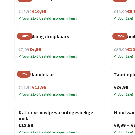
Nu voor
Nu voor
€10,99
€9,
€15,99
€14,99
✔
Voor 22:45 besteld, morgen in huis!
✔
Voor 22:45 
-
38
%
-
29
%
Regenboog druipkaars
Taart mo
Nu voor
Nu voor
€4,99
€16
€7,99
€23,99
✔
Voor 22:45 besteld, morgen in huis!
✔
Voor 22:45 
-
7
%
Taart kandelaar
Taart op
Nu voor
€13,99
€24,99
€14,99
✔
Voor 22:45 besteld, morgen in huis!
✔
Voor 22:45 
Kattenvrouwtje warmtegevoelige
Hond wa
mok
€12,99
€9,99
–
€
✔
Voor 22:45 besteld, morgen in huis!
✔
Voor 22:45 