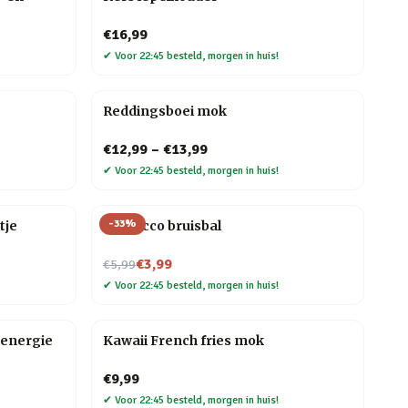
€16,99
✔
Voor 22:45 besteld, morgen in huis!
Reddingsboei mok
€12,99
–
€13,99
✔
Voor 22:45 besteld, morgen in huis!
-
33
%
tje
Prosecco bruisbal
Nu voor
€3,99
€5,99
✔
Voor 22:45 besteld, morgen in huis!
energie
Kawaii French fries mok
€9,99
✔
Voor 22:45 besteld, morgen in huis!