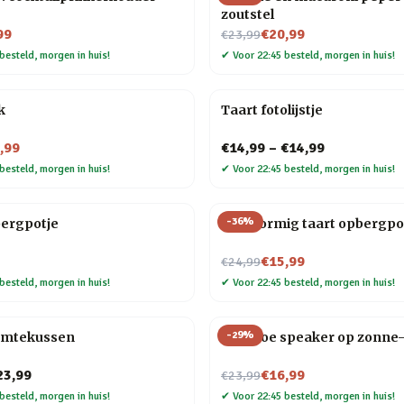
zoutstel
Nu voor
99
€20,99
€23,99
besteld, morgen in huis!
✔
Voor 22:45 besteld, morgen in huis!
k
Taart fotolijstje
,99
€14,99
–
€14,99
besteld, morgen in huis!
✔
Voor 22:45 besteld, morgen in huis!
-
36
%
bergpotje
Hartvormig taart opbergpo
Nu voor
€15,99
€24,99
besteld, morgen in huis!
✔
Voor 22:45 besteld, morgen in huis!
-
29
%
rmtekussen
Bamboe speaker op zonne-
Nu voor
23,99
€16,99
€23,99
besteld, morgen in huis!
✔
Voor 22:45 besteld, morgen in huis!