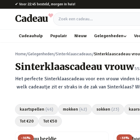
Naar hoofdinhoud
✔
Voor 22:45 besteld, morgen in huis!
Cadeau
Zoek een cadeau
Cadeauhulp
Populair
Nieuw
Gelegenheden
Vo
Home
/
Gelegenheden
/
Sinterklaascadeaus
/
Sinterklaascadeau vro
Sinterklaascadeau vrouw
55
Het perfecte Sinterklaascadeau voor een vrouw vinden is h
welk cadeautje zit er straks in de zak van Sinterklaas? 
kaartspellen
(
46
)
mokken
(
42
)
sokken
(
23
)
kaars
Tot €
20
Tot €
50
-
31
%
-
33
%
Love you beeldje
Pick a bo