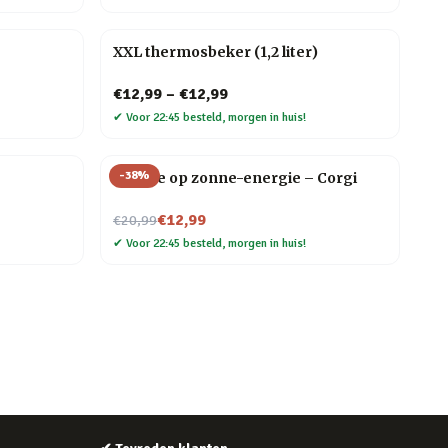
XXL thermosbeker (1,2 liter)
€12,99
–
€12,99
✔
Voor 22:45 besteld, morgen in huis!
-
38
%
Hondje op zonne-energie – Corgi
Nu voor
€12,99
€20,99
✔
Voor 22:45 besteld, morgen in huis!