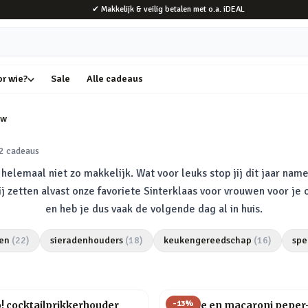
✔ Makkelijk & veilig betalen met o.a. iDEAL
or wie?
Sale
Alle cadeaus
uw
2
cadeaus
elemaal niet zo makkelijk. Wat voor leuks stop jij dit jaar name
Wij zetten alvast onze favoriete Sinterklaas voor vrouwen voor je
en heb je dus vaak de volgende dag al in huis.
en
(
22
)
sieradenhouders
(
18
)
keukengereedschap
(
16
)
spe
-
13
%
o! cocktailprikkerhouder
Farfalle en macaroni peper