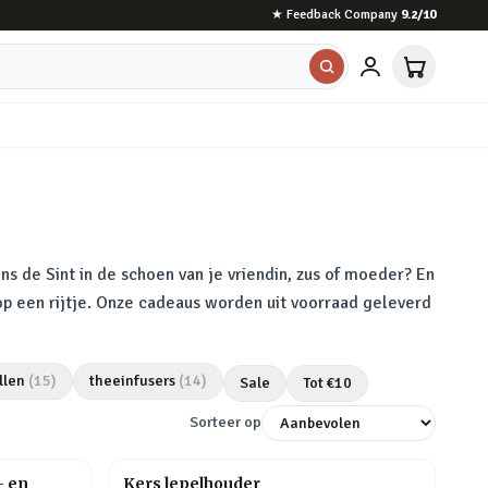
★
Feedback Company
9.2
/10
ns de Sint in de schoen van je vriendin, zus of moeder? En
 op een rijtje. Onze cadeaus worden uit voorraad geleverd
llen
(
15
)
theeinfusers
(
14
)
Sale
Tot €
10
Sorteer op
- en
Kers lepelhouder