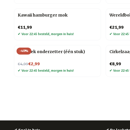
Kawaii hamburger mok
Wereldbo
€11,99
€21,99
✔
Voor 22:45 besteld, morgen in huis!
✔
Voor 22:45 
-
40
%
Mozaïek onderzetter (één stuk)
Cirkelza
Nu voor
€2,99
€8,99
€4,99
✔
Voor 22:45 besteld, morgen in huis!
✔
Voor 22:45 