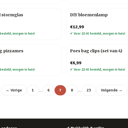
l stormglas
DIY bloemenlamp
€12,99
besteld, morgen in huis!
✔
Voor 22:45 besteld, morgen in huis!
ag pizzames
Poes bag clips (set van 4)
€6,99
besteld, morgen in huis!
✔
Voor 22:45 besteld, morgen in huis!
…
…
← Vorige
1
6
7
8
23
Volgende →