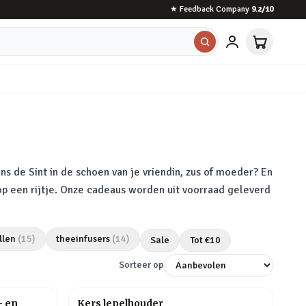
★
Feedback Company
9.2
/10
ns de Sint in de schoen van je vriendin, zus of moeder? En
 op een rijtje. Onze cadeaus worden uit voorraad geleverd
llen
(
15
)
theeinfusers
(
14
)
Sale
Tot €
10
Sorteer op
- en
Kers lepelhouder